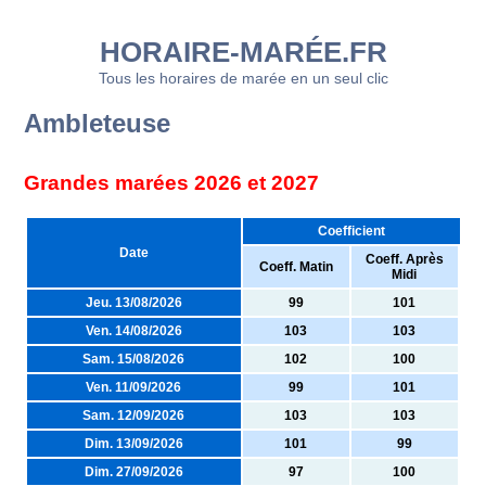
HORAIRE-MARÉE.FR
Tous les horaires de marée en un seul clic
Ambleteuse
Grandes marées 2026 et 2027
Coefficient
Date
Coeff. Après
Coeff. Matin
Midi
Jeu. 13/08/2026
99
101
Ven. 14/08/2026
103
103
Sam. 15/08/2026
102
100
Ven. 11/09/2026
99
101
Sam. 12/09/2026
103
103
Dim. 13/09/2026
101
99
Dim. 27/09/2026
97
100