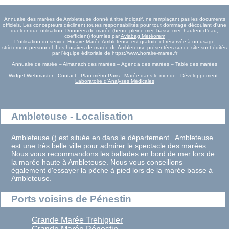
Annuaire des marées de Ambleteuse donné à titre indicatif, ne remplaçant pas les documents
officiels. Les concepteurs déclinent toutes responsabilités pour tout dommage découlant d'une
quelconque utilisation. Données de marée (heure pleine-mer, basse-mer, hauteur d'eau,
coefficient) fournies par
Aviabag Météorem
L'utilisation du service Horaire Marée Ambleteuse est gratuite et réservée à un usage
strictement personnel. Les horaires de marée de Ambleteuse présentées sur ce site sont édités
par l'équipe éditoriale de https://www.horaire-maree.fr
Annuaire de marée – Almanach des marées – Agenda des marées – Table des marées
Widget Webmaster
-
Contact
-
Plan métro Paris
-
Marée dans le monde
-
Développement
-
Laboratoire d'Analyses Médicales
Ambleteuse - Localisation
Ambleteuse () est située en dans le département . Ambleteuse
est une très belle ville pour admirer le spectacle des marées.
Nous vous recommandons les ballades en bord de mer lors de
la marée haute à Ambleteuse. Nous vous conseillons
également d'essayer la pêche à pied lors de la marée basse à
Ambleteuse.
Ports voisins de Pénestin
Grande Marée Trehiguier