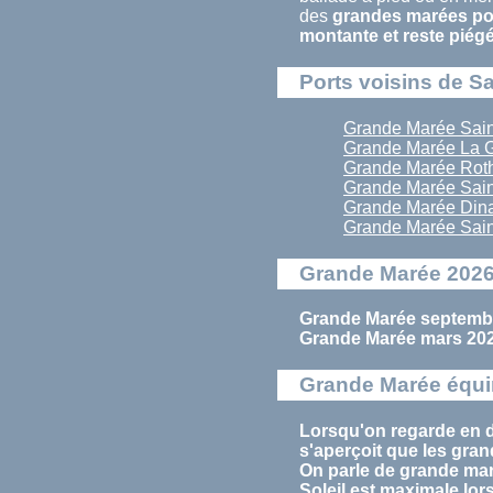
des
grandes marées pou
montante et reste piég
Ports voisins de S
Grande Marée Sai
Grande Marée La 
Grande Marée Rot
Grande Marée Sain
Grande Marée Din
Grande Marée Sain
Grande Marée 2026
Grande Marée septembr
Grande Marée mars 202
Grande Marée équi
Lorsqu'on regarde en d
s'aperçoit que les
gran
On parle de
grande ma
Soleil est maximale lor