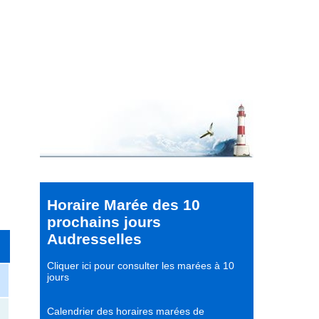
Horaire Marée des 10
prochains jours
Audresselles
Cliquer ici pour consulter les marées à 10
jours
Calendrier des horaires marées de