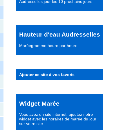
Audresselles jour les 10 prochains jours
Hauteur d'eau Audresselles
Maréegramme heure par heure
Ajouter ce site à vos favoris
Widget Marée
Vous avez un site internet,
ajoutez notre
widget avec les horaires de marée du jour
sur votre site