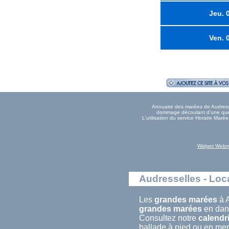
Jeu. 
Ven. 
Annuaire des marées de Audressel
dommage découlant d'une quelc
L'utilisation du service Horaire Mar
Widget Webm
Audresselles - Loca
Les
grandes marées
à A
grandes marées
en dans
Consultez notre
calendr
ballade à pied ou en mer.