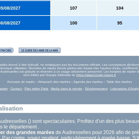
05/08/2027
107
104
06/08/2027
100
95
les donné à titre indicatif, ne remplaçant pas les documents officiels. Les concepteurs déclinent
onque utilisation. Données de marée (heure pleine-mer, basse-mer, hauteur d'eau, coefficient) 
ée Audresselles est gratuite et réservée à un usage strictement personnel. Les horaires de marée d
sont édités par l'équipe éditoriale de
https://www.horaire-maree.fr
Annuaire de marée – Almanach des marées – Agenda des marées – Table des marées
aster
-
Contact
-
Plan métro Paris
-
Marée dans le monde
-
Développement
-
Laboratoire d'Analy
lisation
udresselles () sont spectaculaires. Profitez d'un des plus beaux
 le département .
ier des grandes marées
de Audresselles pour 2026 afin de prév
 Par contre, soyez prudent, particulièrement à marée basse. S'il 