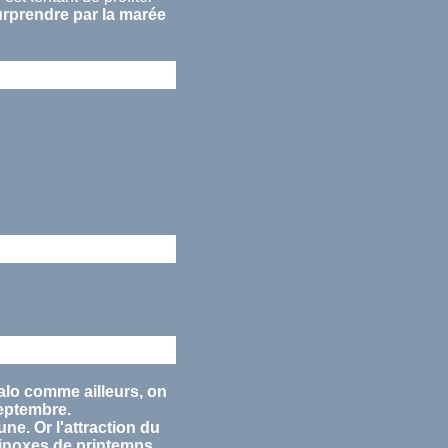
urprendre par la
marée
alo comme ailleurs, on
eptembre
.
lune. Or l'attraction du
inoxes
de printemps