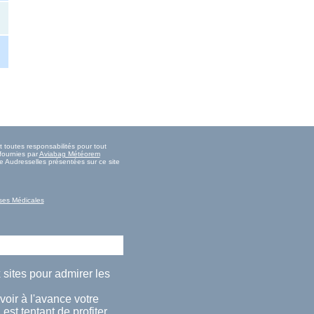
 toutes responsabilités pour tout
fournies par
Aviabag Météorem
e Audresselles présentées sur ce site
ses Médicales
 sites pour admirer les
oir à l'avance votre
est tentant de profiter