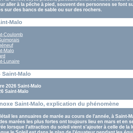
r aller à la pêche à pied, souvent des personnes se font s
és sur des bancs de sable ou sur des rochers.
aint-Malo
nt-Coulomb
Guimorais
héneuf
t-Malo
ard
t-Lunaire
 Saint-Malo
e 2026 Saint-Malo
6 Saint-Malo
noxe Saint-Malo, explication du phénomène
étail les annuaires de marée au cours de l'année, à Saint-M
des marées
les plus fortes ont toujours lieu en
mars
et en
s
rée
lorsque l'attraction du soleil vient s'ajouter à celle de la 
sque le Soleil est dans le plan de l'équateur pendant les
équ