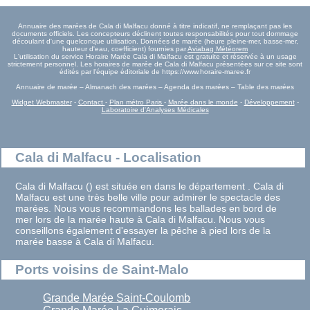
Annuaire des marées de Cala di Malfacu donné à titre indicatif, ne remplaçant pas les
documents officiels. Les concepteurs déclinent toutes responsabilités pour tout dommage
découlant d'une quelconque utilisation. Données de marée (heure pleine-mer, basse-mer,
hauteur d'eau, coefficient) fournies par
Aviabag Météorem
L'utilisation du service Horaire Marée Cala di Malfacu est gratuite et réservée à un usage
strictement personnel. Les horaires de marée de Cala di Malfacu présentées sur ce site sont
édités par l'équipe éditoriale de https://www.horaire-maree.fr
Annuaire de marée – Almanach des marées – Agenda des marées – Table des marées
Widget Webmaster
-
Contact
-
Plan métro Paris
-
Marée dans le monde
-
Développement
-
Laboratoire d'Analyses Médicales
Cala di Malfacu - Localisation
Cala di Malfacu () est située en dans le département . Cala di
Malfacu est une très belle ville pour admirer le spectacle des
marées. Nous vous recommandons les ballades en bord de
mer lors de la marée haute à Cala di Malfacu. Nous vous
conseillons également d'essayer la pêche à pied lors de la
marée basse à Cala di Malfacu.
Ports voisins de Saint-Malo
Grande Marée Saint-Coulomb