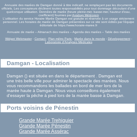
Annuaire des marées de Damgan donné à titre indicatif, ne remplaçant pas les documents
officiels. Les concepteurs déclinent toutes responsabilités pour tout dommage découlant d'une
quelconque utilisation. Données de marée (heure pleine-mer, basse-mer, hauteur d'eau,
coefficient) fournies par
Aviabag Météorem
L'utilisation du service Horaire Marée Damgan est gratuite et réservée à un usage strictement
personnel. Les horaires de marée de Damgan présentées sur ce site sont édités par l'équipe
éditoriale de https://www.horaire-maree.fr
Annuaire de marée – Almanach des marées – Agenda des marées – Table des marées
Widget Webmaster
-
Contact
-
Plan métro Paris
-
Marée dans le monde
-
Développement
-
Laboratoire d'Analyses Médicales
Damgan - Localisation
Damgan () est située en dans le département . Damgan est
une très belle ville pour admirer le spectacle des marées. Nous
vous recommandons les ballades en bord de mer lors de la
marée haute à Damgan. Nous vous conseillons également
d'essayer la pêche à pied lors de la marée basse à Damgan.
Ports voisins de Pénestin
Grande Marée Trehiguier
Grande Marée Pénestin
Grande Marée Assérac