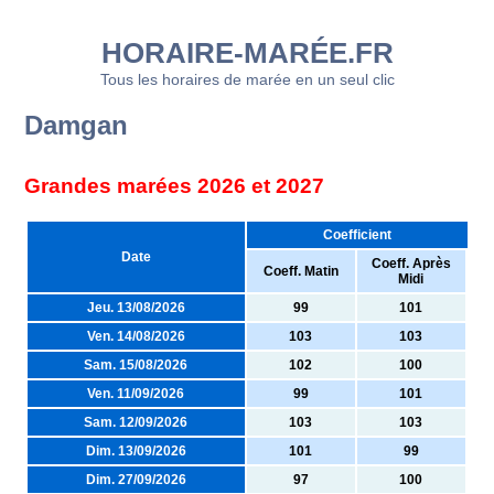
HORAIRE-MARÉE.FR
Tous les horaires de marée en un seul clic
Damgan
Grandes marées 2026 et 2027
Coefficient
Date
Coeff. Après
Coeff. Matin
Midi
Jeu. 13/08/2026
99
101
Ven. 14/08/2026
103
103
Sam. 15/08/2026
102
100
Ven. 11/09/2026
99
101
Sam. 12/09/2026
103
103
Dim. 13/09/2026
101
99
Dim. 27/09/2026
97
100