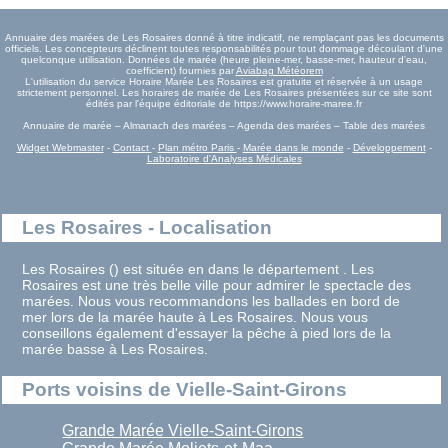
Annuaire des marées de Les Rosaires donné à titre indicatif, ne remplaçant pas les documents
officiels. Les concepteurs déclinent toutes responsabilités pour tout dommage découlant d'une
quelconque utilisation. Données de marée (heure pleine-mer, basse-mer, hauteur d'eau,
coefficient) fournies par
Aviabag Météorem
L'utilisation du service Horaire Marée Les Rosaires est gratuite et réservée à un usage
strictement personnel. Les horaires de marée de Les Rosaires présentées sur ce site sont
édités par l'équipe éditoriale de https://www.horaire-maree.fr
Annuaire de marée – Almanach des marées – Agenda des marées – Table des marées
Widget Webmaster
-
Contact
-
Plan métro Paris
-
Marée dans le monde
-
Développement
-
Laboratoire d'Analyses Médicales
Les Rosaires - Localisation
Les Rosaires () est située en dans le département . Les
Rosaires est une très belle ville pour admirer le spectacle des
marées. Nous vous recommandons les ballades en bord de
mer lors de la marée haute à Les Rosaires. Nous vous
conseillons également d'essayer la pêche à pied lors de la
marée basse à Les Rosaires.
Ports voisins de Vielle-Saint-Girons
Grande Marée Vielle-Saint-Girons