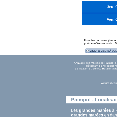
Jeu. 
Ven. 
Données de marée (heure pl
port de référence voisin :
Annuaire des marées de Paimpol donn
découlant d'une quelconqu
L'utilisation du service Horaire M
Widget Webm
Paimpol - Localisa
Les
grandes marées
à P
grandes marées
en dans