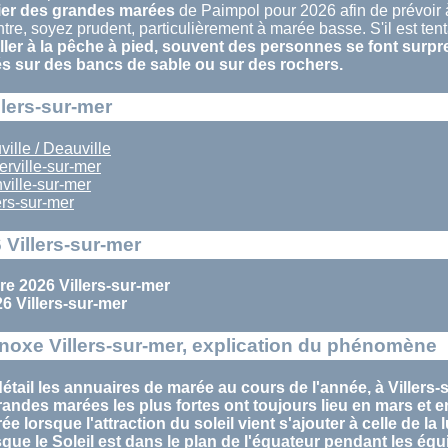
ier des grandes marées
de Paimpol pour 2026 afin de prévoir à
tre, soyez prudent, particulièrement à marée basse. S'il est tent
ler à la pêche à pied, souvent des personnes se font surpr
és sur des bancs de sable ou sur des rochers.
llers-sur-mer
ille / Deauville
rville-sur-mer
ville-sur-mer
rs-sur-mer
Villers-sur-mer
e 2026 Villers-sur-mer
 Villers-sur-mer
oxe Villers-sur-mer, explication du phénomène
tail les annuaires de marée au cours de l'année, à Villers-
randes marées
les plus fortes ont toujours lieu en
mars
et 
rée
lorsque l'attraction du soleil vient s'ajouter à celle de la 
sque le Soleil est dans le plan de l'équateur pendant les
équ