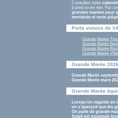
Consultez notre
calendr
à pied ou en mer. Par con
grandes marées pour al
montante et reste piég
Ports voisins de Vi
Grande Marée Trouv
Grande Marée Bene
Grande Marée Blon
Grande Marée Ville
Grande Marée 2026 
Grande Marée septembr
Grande Marée mars 2026
Grande Marée équin
Lorsqu'on regarde en dé
on s'aperçoit que les
g
On parle de
grande ma
Soleil est maximale lor