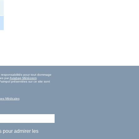
es responsabilités pour tout dommage
ies par
Aviabag Météorem
Paimpol présentées sur ce site sont
ses Médicales
s pour admirer les