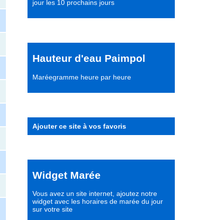
jour les 10 prochains jours
Hauteur d'eau Paimpol
Maréegramme heure par heure
Ajouter ce site à vos favoris
Widget Marée
Vous avez un site internet,
ajoutez notre
widget avec les horaires de marée du jour
sur votre site