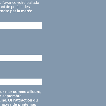
 l'avance votre ballade
ant de profiter des
endre par la
marée
sur-mer comme ailleurs,
en
septembre
.
lune. Or l'attraction du
inoxes
de printemps