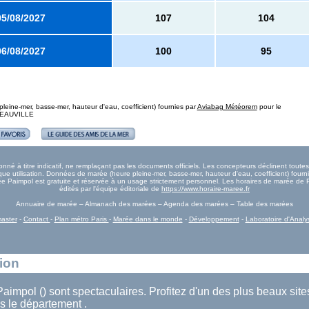
05/08/2027
107
104
06/08/2027
100
95
eine-mer, basse-mer, hauteur d'eau, coefficient) fournies par
Aviabag Météorem
pour le
 DEAUVILLE
é à titre indicatif, ne remplaçant pas les documents officiels. Les concepteurs déclinent tout
e utilisation. Données de marée (heure pleine-mer, basse-mer, hauteur d'eau, coefficient) fourn
arée Paimpol est gratuite et réservée à un usage strictement personnel. Les horaires de marée de 
édités par l'équipe éditoriale de
https://www.horaire-maree.fr
Annuaire de marée – Almanach des marées – Agenda des marées – Table des marées
aster
-
Contact
-
Plan métro Paris
-
Marée dans le monde
-
Développement
-
Laboratoire d'Analy
tion
aimpol () sont spectaculaires. Profitez d'un des plus beaux site
 le département .