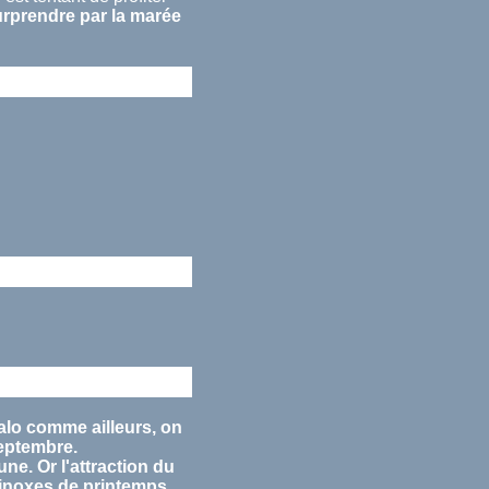
urprendre par la
marée
alo comme ailleurs, on
eptembre
.
lune. Or l'attraction du
inoxes
de printemps