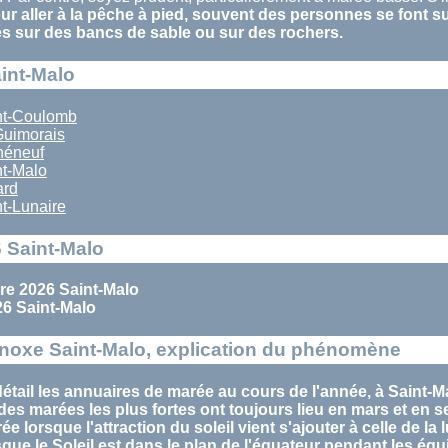
r aller à la pêche à pied, souvent des personnes se font s
és sur des bancs de sable ou sur des rochers.
aint-Malo
nt-Coulomb
Guimorais
héneuf
t-Malo
ard
t-Lunaire
 Saint-Malo
e 2026 Saint-Malo
6 Saint-Malo
noxe Saint-Malo, explication du phénomène
étail les annuaires de marée au cours de l'année, à Saint-M
des marées
les plus fortes ont toujours lieu en
mars
et en
s
rée
lorsque l'attraction du soleil vient s'ajouter à celle de la 
sque le Soleil est dans le plan de l'équateur pendant les
équ