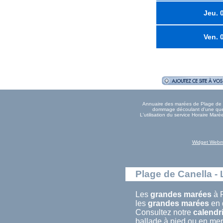
Jeu. 
Ven. 
Annuaire des marées de Plage de Ca
dommage découlant d'une quelc
L'utilisation du service Horaire Ma
Widget Webm
Plage de Canella - 
Les
grandes marées
à P
les
grandes marées
en 
Consultez notre
calendr
ballade à pied ou en mer.