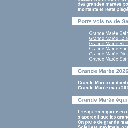
des
grandes marées pou
montante et reste piég
Ports voisins de S
Grande Marée Sai
Grande Marée La 
Grande Marée Rot
Grande Marée Sain
Grande Marée Din
Grande Marée Sain
Grande Marée 2026
Grande Marée septembr
Grande Marée mars 202
Grande Marée équi
Lorsqu'on regarde en d
s'aperçoit que les
gran
On parle de
grande ma
Soleil est maximale lor