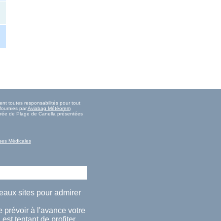
nt toutes responsabilités pour tout
fournies par
Aviabag Météorem
marée de Plage de Canella présentées
ses Médicales
beaux sites pour admirer
 prévoir à l'avance votre
est tentant de profiter