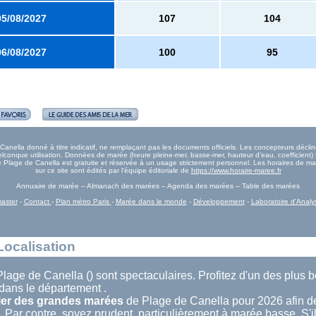
05/08/2027
107
104
06/08/2027
100
95
nella donné à titre indicatif, ne remplaçant pas les documents officiels. Les concepteurs décline
onque utilisation. Données de marée (heure pleine-mer, basse-mer, hauteur d'eau, coefficient) 
rée Plage de Canella est gratuite et réservée à un usage strictement personnel. Les horaires de 
sur ce site sont édités par l'équipe éditoriale de
https://www.horaire-maree.fr
Annuaire de marée – Almanach des marées – Agenda des marées – Table des marées
aster
-
Contact
-
Plan métro Paris
-
Marée dans le monde
-
Développement
-
Laboratoire d'Analy
Localisation
lage de Canella () sont spectaculaires. Profitez d'un des plus 
dans le département .
ier des grandes marées
de Plage de Canella pour 2026 afin de
 Par contre, soyez prudent, particulièrement à marée basse. S'il 