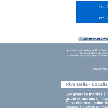
Jeu. 
Ven. 
Annuaire des marées de Riva Bella do
découlant d'une quelconqu
L'utilisation du service Horaire Maré
Widget Webm
Riva Bella - Locali
Les
grandes marées
à R
grandes marées
en dans
Consultez notre
calendr
ballade à pied ou en mer.