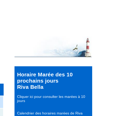
Horaire Marée des 10
prochains jours
Riva Bella
Cliquer ici pour consulter les marées à 10
jours
Calendrier des horaires marées de Riva