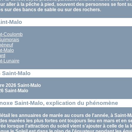
r aller à la pêche à pied, souvent des personnes se font s
és sur des bancs de sable ou sur des rochers.
aint-Malo
nt-Coulomb
Guimorais
héneuf
t-Malo
ard
t-Lunaire
 Saint-Malo
e 2026 Saint-Malo
6 Saint-Malo
noxe Saint-Malo, explication du phénomène
étail les annuaires de marée au cours de l'année, à Saint-M
des marées
les plus fortes ont toujours lieu en
mars
et en
s
rée
lorsque l'attraction du soleil vient s'ajouter à celle de la 
sque le Soleil est dans le plan de l'équateur pendant les
équ