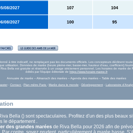
05/08/2027
107
104
06/08/2027
100
95
nné à titre indicatif, ne remplaçant pas les documents officiels. Les concepteurs déclinent tou
e utilisation. Données de marée (heure pleine-mer, basse-mer, hauteur d'eau, coefficient) fourn
e Riva Bella est gratuite et réservée à un usage strictement personnel. Les horaires de marée de 
édités par l'équipe éditoriale de
https://www.horaire-maree.fr
Annuaire de marée – Almanach des marées – Agenda des marées – Table des marées
aster
-
Contact
-
Plan métro Paris
-
Marée dans le monde
-
Développement
-
Laboratoire d'Analy
sation
iva Bella () sont spectaculaires. Profitez d'un des plus beaux s
 le département .
ier des grandes marées
de Riva Bella pour 2026 afin de prévoi
 Par contre, soyez prudent, particulièrement à marée basse. S'il 