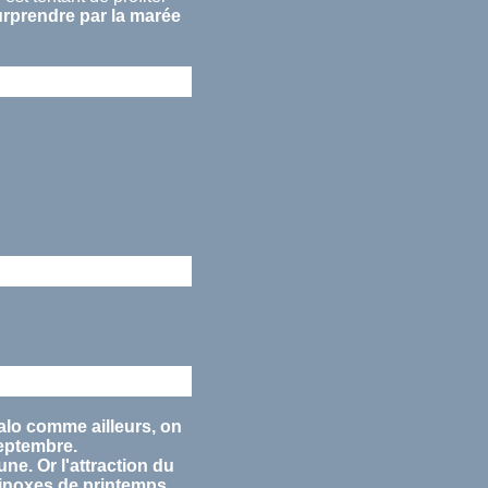
urprendre par la
marée
alo comme ailleurs, on
eptembre
.
lune. Or l'attraction du
inoxes
de printemps