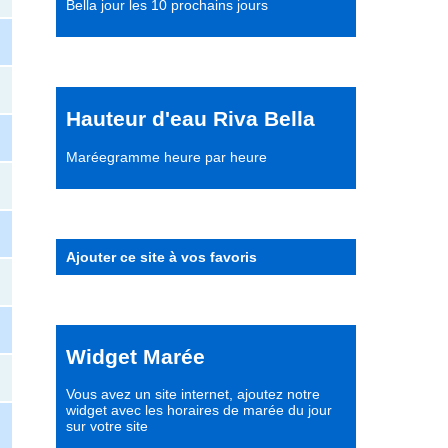
Bella jour les 10 prochains jours
Hauteur d'eau Riva Bella
Maréegramme heure par heure
Ajouter ce site à vos favoris
Widget Marée
Vous avez un site internet,
ajoutez notre
widget avec les horaires de marée du jour
sur votre site