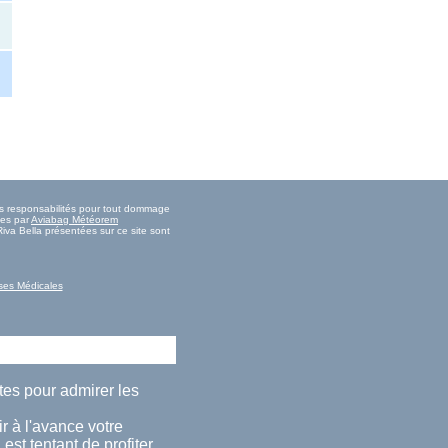
tes responsabilités pour tout dommage
ies par
Aviabag Météorem
Riva Bella présentées sur ce site sont
ses Médicales
ites pour admirer les
r à l'avance votre
est tentant de profiter