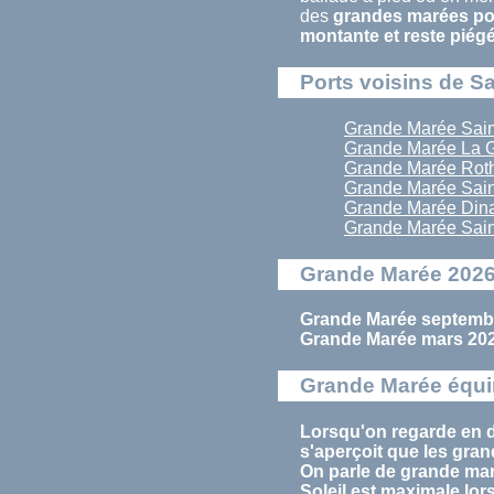
des
grandes marées pou
montante et reste piég
Ports voisins de S
Grande Marée Sai
Grande Marée La 
Grande Marée Rot
Grande Marée Sain
Grande Marée Din
Grande Marée Sain
Grande Marée 2026
Grande Marée septembr
Grande Marée mars 202
Grande Marée équi
Lorsqu'on regarde en d
s'aperçoit que les
gran
On parle de
grande ma
Soleil est maximale lor