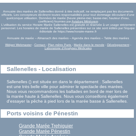
Annuaire des marées de Sallenelles donné à titre indicatif, ne remplaçant pas les documents
officiels. Les concepteurs déclinent toutes responsabilités pour tout dommage découlant d'une
quelconque utilisation. Données de marée (heure pleine-mer, basse-mer, hauteur d'eau,
coefficient) fournies par
Aviabag Météorem
L'utilisation du service Horaire Marée Sallenelles est gratuite et réservée à un usage strictement
personnel. Les horaires de marée de Sallenelles présentées sur ce site sont édités par l'équipe
éditoriale de https://www.horaire-maree.fr
Annuaire de marée – Almanach des marées – Agenda des marées – Table des marées
Widget Webmaster
-
Contact
-
Plan métro Paris
-
Marée dans le monde
-
Développement
-
Laboratoire d'Analyses Médicales
Sallenelles - Localisation
Sallenelles () est située en dans le département . Sallenelles
est une très belle ville pour admirer le spectacle des marées.
Nous vous recommandons les ballades en bord de mer lors de
la marée haute à Sallenelles. Nous vous conseillons également
d'essayer la pêche à pied lors de la marée basse à Sallenelles.
Ports voisins de Pénestin
Grande Marée Trehiguier
Grande Marée Pénestin