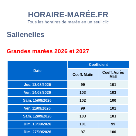
HORAIRE-MARÉE.FR
Tous les horaires de marée en un seul clic
Sallenelles
Grandes marées 2026 et 2027
Coefficient
Date
Coeff. Après
Coeff. Matin
Midi
Jeu. 13/08/2026
99
101
Ven. 14/08/2026
103
103
Sam. 15/08/2026
102
100
Ven. 11/09/2026
99
101
Sam. 12/09/2026
103
103
Dim. 13/09/2026
101
99
Dim. 27/09/2026
97
100