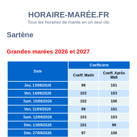
HORAIRE-MARÉE.FR
Tous les horaires de marée en un seul clic
Sartène
Grandes marées 2026 et 2027
Coefficient
Date
Coeff. Après
Coeff. Matin
Midi
Jeu. 13/08/2026
99
101
Ven. 14/08/2026
103
103
Sam. 15/08/2026
102
100
Ven. 11/09/2026
99
101
Sam. 12/09/2026
103
103
Dim. 13/09/2026
101
99
Dim. 27/09/2026
97
100