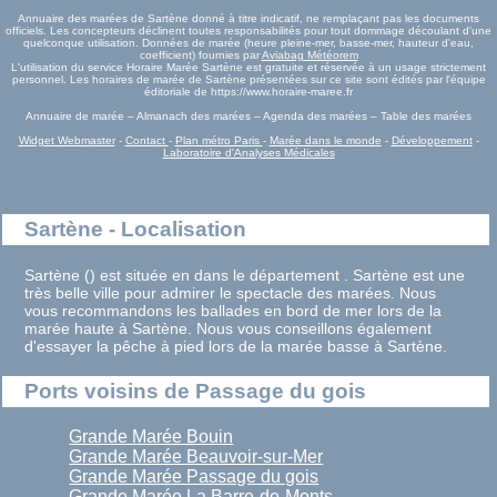
Annuaire des marées de Sartène donné à titre indicatif, ne remplaçant pas les documents
officiels. Les concepteurs déclinent toutes responsabilités pour tout dommage découlant d'une
quelconque utilisation. Données de marée (heure pleine-mer, basse-mer, hauteur d'eau,
coefficient) fournies par
Aviabag Météorem
L'utilisation du service Horaire Marée Sartène est gratuite et réservée à un usage strictement
personnel. Les horaires de marée de Sartène présentées sur ce site sont édités par l'équipe
éditoriale de https://www.horaire-maree.fr
Annuaire de marée – Almanach des marées – Agenda des marées – Table des marées
Widget Webmaster
-
Contact
-
Plan métro Paris
-
Marée dans le monde
-
Développement
-
Laboratoire d'Analyses Médicales
Sartène - Localisation
Sartène () est située en dans le département . Sartène est une
très belle ville pour admirer le spectacle des marées. Nous
vous recommandons les ballades en bord de mer lors de la
marée haute à Sartène. Nous vous conseillons également
d'essayer la pêche à pied lors de la marée basse à Sartène.
Ports voisins de Passage du gois
Grande Marée Bouin
Grande Marée Beauvoir-sur-Mer
Grande Marée Passage du gois
Grande Marée La Barre-de-Monts