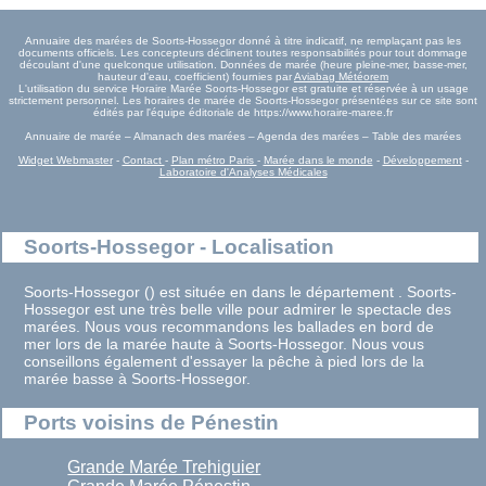
Annuaire des marées de Soorts-Hossegor donné à titre indicatif, ne remplaçant pas les
documents officiels. Les concepteurs déclinent toutes responsabilités pour tout dommage
découlant d'une quelconque utilisation. Données de marée (heure pleine-mer, basse-mer,
hauteur d'eau, coefficient) fournies par
Aviabag Météorem
L'utilisation du service Horaire Marée Soorts-Hossegor est gratuite et réservée à un usage
strictement personnel. Les horaires de marée de Soorts-Hossegor présentées sur ce site sont
édités par l'équipe éditoriale de https://www.horaire-maree.fr
Annuaire de marée – Almanach des marées – Agenda des marées – Table des marées
Widget Webmaster
-
Contact
-
Plan métro Paris
-
Marée dans le monde
-
Développement
-
Laboratoire d'Analyses Médicales
Soorts-Hossegor - Localisation
Soorts-Hossegor () est située en dans le département . Soorts-
Hossegor est une très belle ville pour admirer le spectacle des
marées. Nous vous recommandons les ballades en bord de
mer lors de la marée haute à Soorts-Hossegor. Nous vous
conseillons également d'essayer la pêche à pied lors de la
marée basse à Soorts-Hossegor.
Ports voisins de Pénestin
Grande Marée Trehiguier