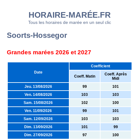
HORAIRE-MARÉE.FR
Tous les horaires de marée en un seul clic
Soorts-Hossegor
Grandes marées 2026 et 2027
Coefficient
Date
Coeff. Après
Coeff. Matin
Midi
Jeu. 13/08/2026
99
101
Ven. 14/08/2026
103
103
Sam. 15/08/2026
102
100
Ven. 11/09/2026
99
101
Sam. 12/09/2026
103
103
Dim. 13/09/2026
101
99
Dim. 27/09/2026
97
100