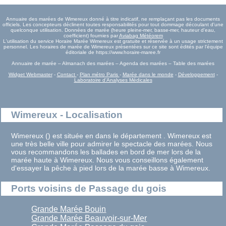
Annuaire des marées de Wimereux donné à titre indicatif, ne remplaçant pas les documents
officiels. Les concepteurs déclinent toutes responsabilités pour tout dommage découlant d'une
quelconque utilisation. Données de marée (heure pleine-mer, basse-mer, hauteur d'eau,
coefficient) fournies par
Aviabag Météorem
L'utilisation du service Horaire Marée Wimereux est gratuite et réservée à un usage strictement
personnel. Les horaires de marée de Wimereux présentées sur ce site sont édités par l'équipe
éditoriale de https://www.horaire-maree.fr
Annuaire de marée – Almanach des marées – Agenda des marées – Table des marées
Widget Webmaster
-
Contact
-
Plan métro Paris
-
Marée dans le monde
-
Développement
-
Laboratoire d'Analyses Médicales
Wimereux - Localisation
Wimereux () est située en dans le département . Wimereux est
une très belle ville pour admirer le spectacle des marées. Nous
vous recommandons les ballades en bord de mer lors de la
marée haute à Wimereux. Nous vous conseillons également
d'essayer la pêche à pied lors de la marée basse à Wimereux.
Ports voisins de Passage du gois
Grande Marée Bouin
Grande Marée Beauvoir-sur-Mer