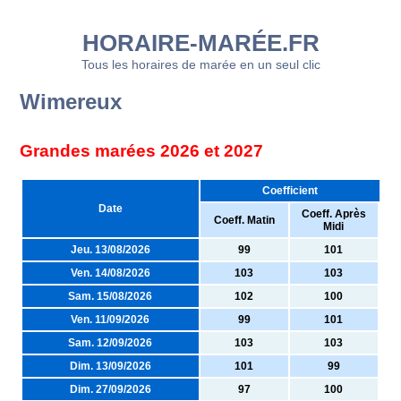
HORAIRE-MARÉE.FR
Tous les horaires de marée en un seul clic
Wimereux
Grandes marées 2026 et 2027
Coefficient
Date
Coeff. Après
Coeff. Matin
Midi
Jeu. 13/08/2026
99
101
Ven. 14/08/2026
103
103
Sam. 15/08/2026
102
100
Ven. 11/09/2026
99
101
Sam. 12/09/2026
103
103
Dim. 13/09/2026
101
99
Dim. 27/09/2026
97
100