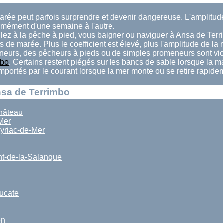
marée peut parfois surprendre et devenir dangereuse. L'amplitu
rmément d'une semaine à l'autre.
llez à la pêche à pied, vous baigner ou naviguer à Ansa de Terr
ts de marée. Plus le coefficient est élevé, plus l'amplitude de la
eurs, des pêcheurs à pieds ou de simples promeneurs sont vi
mbo
. Certains restent piégés sur les bancs de sable lorsque la 
 emportés par le courant lorsque la mer monte ou se retire rapide
nsa de Terrimbo
hâteau
Mer
yriac-de-Mer
nt-de-la-Salanque
ucate
en