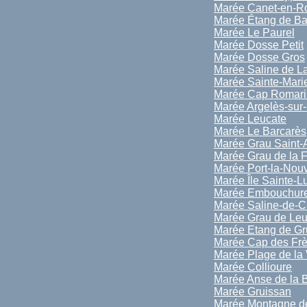
Marée Canet-en-Ro
Marée Étang de Ba
Marée Le Paurel
Marée Dosse Petit
Marée Dosse Gros
Marée Saline de L
Marée Sainte-Mari
Marée Cap Romari
Marée Argelès-sur
Marée Leucate
Marée Le Barcarès
Marée Grau Saint-
Marée Grau de la 
Marée Port-la-Nouv
Marée Île Sainte-L
Marée Embouchure
Marée Saline-de-
Marée Grau de Leu
Marée Etang de Gr
Marée Cap des Frè
Marée Plage de la 
Marée Collioure
Marée Anse de la 
Marée Gruissan
Marée Montagne de