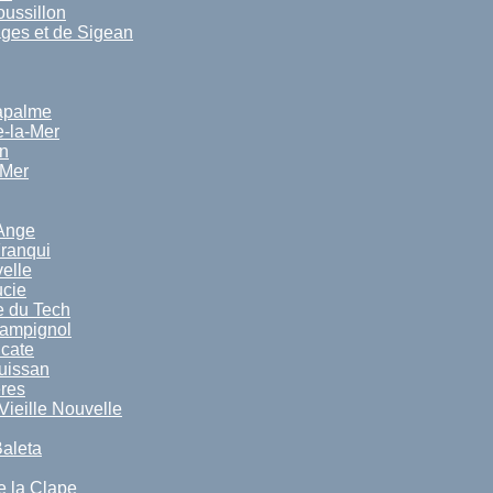
ussillon
ges et de Sigean
apalme
e-la-Mer
n
-Mer
Ange
Franqui
elle
ucie
 du Tech
Campignol
cate
uissan
res
Vieille Nouvelle
Baleta
 la Clape