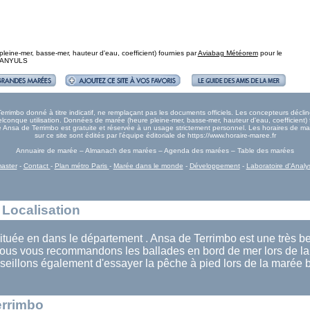
eine-mer, basse-mer, hauteur d'eau, coefficient) fournies par
Aviabag Météorem
pour le
: BANYULS
rimbo donné à titre indicatif, ne remplaçant pas les documents officiels. Les concepteurs décline
onque utilisation. Données de marée (heure pleine-mer, basse-mer, hauteur d'eau, coefficient) 
rée Ansa de Terrimbo est gratuite et réservée à un usage strictement personnel. Les horaires de 
sur ce site sont édités par l'équipe éditoriale de https://www.horaire-maree.fr
Annuaire de marée – Almanach des marées – Agenda des marées – Table des marées
aster
-
Contact
-
Plan métro Paris
-
Marée dans le monde
-
Développement
-
Laboratoire d'Analy
 Localisation
ituée en dans le département . Ansa de Terrimbo est une très bel
ous vous recommandons les ballades en bord de mer lors de l
seillons également d'essayer la pêche à pied lors de la marée
errimbo