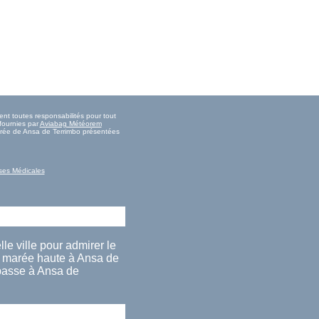
nt toutes responsabilités pour tout
fournies par
Aviabag Météorem
marée de Ansa de Terrimbo présentées
ses Médicales
le ville pour admirer le
a marée haute à Ansa de
 basse à Ansa de