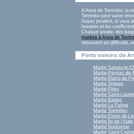
A Ansa de Terrimbo, la 
Terrimbo peut varier éno
Soyez prudent, si vous a
horaires et les coefficien
Chaque année, des baign
marées à Ansa de Terri
retrouvent en difficulté,
Ports voisins de A
Marée Salses-le-C
Marée Peyriac-de-
Marée Étang de Pe
Marée Sigean
Marée Fitou
Marée Saint-Laure
Marée Bages
Marée La Palme
Marée Torreilles
Marée Étang de Le
Marée Île de l'Aute
Marée Narbonne
Marée Saint-Cypri