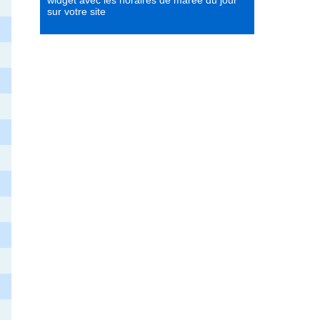
widget avec les horaires de marée du jour
sur votre site