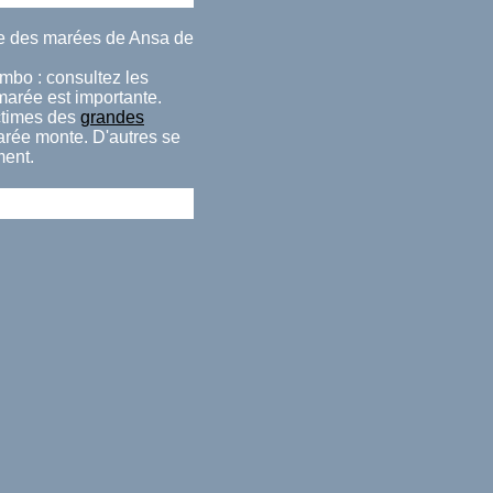
de des marées de Ansa de
imbo : consultez les
 marée est importante.
ctimes des
grandes
marée monte. D'autres se
ment.