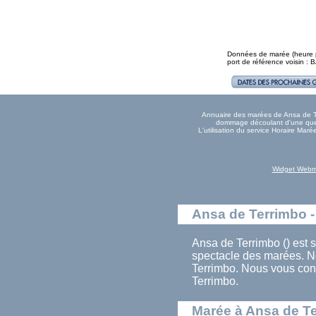
Données de marée (heure pl
port de référence voisin 
Annuaire des marées de Ansa de Ter
dommage découlant d'une quelc
L'utilisation du service Horaire Ma
Widget Webm
Ansa de Terrimbo -
Ansa de Terrimbo () est s
spectacle des marées. N
Terrimbo. Nous vous con
Terrimbo.
Marée à Ansa de T