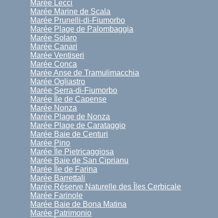
Marée Lecci
Marée Marine de Scala
Marée Prunelli-di-Fiumorbo
Marée Plage de Palombaggia
Marée Solaro
Marée Canari
Marée Ventiseri
Marée Conca
Marée Anse de Tramulimacchia
Marée Ogliastro
Marée Serra-di-Fiumorbo
Marée Île de Capense
Marée Nonza
Marée Plage de Nonza
Marée Plage de Carataggio
Marée Baie de Centuri
Marée Pino
Marée Île Pietricaggiosa
Marée Baie de San Ciprianu
Marée Île de Farina
Marée Barrettali
Marée Réserve Naturelle des Îles Cerbicale
Marée Farinole
Marée Baie de Bona Matina
Marée Patrimonio