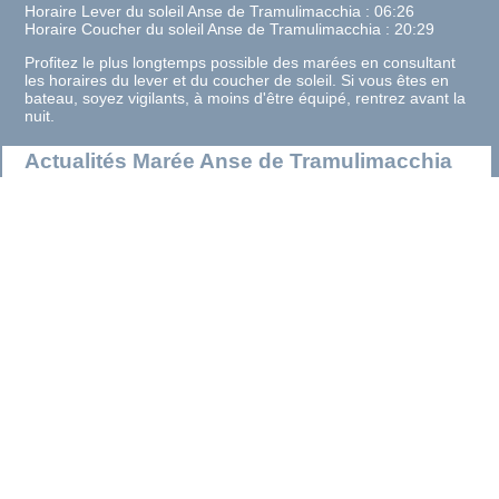
Horaire Lever du soleil Anse de Tramulimacchia : 06:26
Horaire Coucher du soleil Anse de Tramulimacchia : 20:29
Profitez le plus longtemps possible des marées en consultant
les horaires du lever et du coucher de soleil. Si vous êtes en
bateau, soyez vigilants, à moins d'être équipé, rentrez avant la
nuit.
Actualités Marée Anse de Tramulimacchia