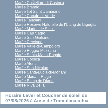
Marée Castellare-di-Casinca
Marée Brando
Marée Ilot Saint Damaiano
Marée Canale-di-Verde
Marée Talasani
Marée Réserve Naturelle de l'Étang de Biguglia
Marée Marine de Sisco
Marée Cap Sagro
Marée San-Giuliano
Marée Cervione
Marée Valle-di-Campoloro
Marée Poggio-Mezzana
Marée Santa-Maria-Poggio
Marée Corsica
Marée Aléria
Marée San-Nicolao
Marée Santa-Lucia-di-Moriani
Marée Moriani-Plage
Marée Étang de Diane
Marée Riva Bella
Horaire Lever et Coucher de soleil du
07/08/2026 à Anse de Tramulimacchia