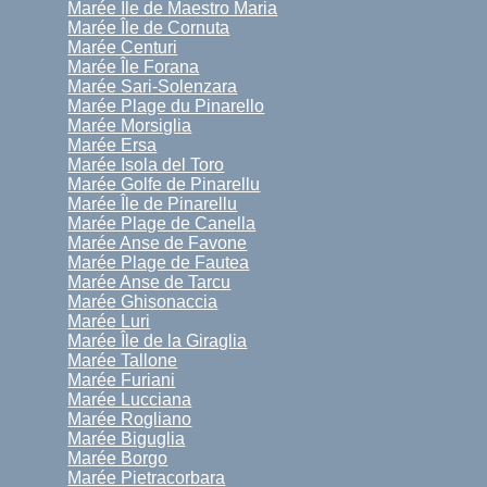
Marée Île de Maestro Maria
Marée Île de Cornuta
Marée Centuri
Marée Île Forana
Marée Sari-Solenzara
Marée Plage du Pinarello
Marée Morsiglia
Marée Ersa
Marée Isola del Toro
Marée Golfe de Pinarellu
Marée Île de Pinarellu
Marée Plage de Canella
Marée Anse de Favone
Marée Plage de Fautea
Marée Anse de Tarcu
Marée Ghisonaccia
Marée Luri
Marée Île de la Giraglia
Marée Tallone
Marée Furiani
Marée Lucciana
Marée Rogliano
Marée Biguglia
Marée Borgo
Marée Pietracorbara