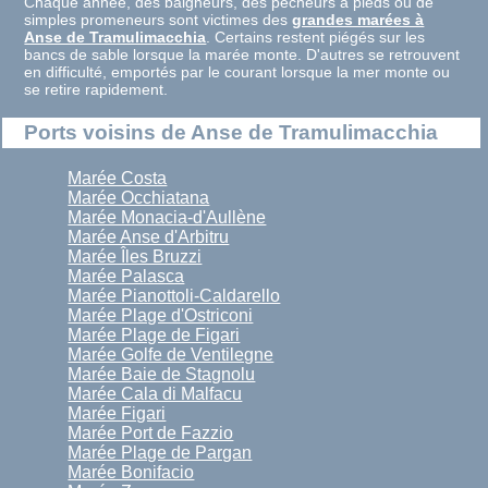
Chaque année, des baigneurs, des pêcheurs à pieds ou de
simples promeneurs sont victimes des
grandes marées à
Anse de Tramulimacchia
. Certains restent piégés sur les
bancs de sable lorsque la marée monte. D'autres se retrouvent
en difficulté, emportés par le courant lorsque la mer monte ou
se retire rapidement.
Ports voisins de Anse de Tramulimacchia
Marée Costa
Marée Occhiatana
Marée Monacia-d'Aullène
Marée Anse d'Arbitru
Marée Îles Bruzzi
Marée Palasca
Marée Pianottoli-Caldarello
Marée Plage d'Ostriconi
Marée Plage de Figari
Marée Golfe de Ventilegne
Marée Baie de Stagnolu
Marée Cala di Malfacu
Marée Figari
Marée Port de Fazzio
Marée Plage de Pargan
Marée Bonifacio