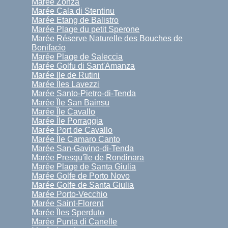
Marée Zonza
Marée Cala di Stentinu
Marée Etang de Balistro
Marée Plage du petit Sperone
Marée Réserve Naturelle des Bouches de
Bonifacio
Marée Plage de Saleccia
Marée Golfu di Sant'Amanza
Marée Ile de Rutini
Marée Îles Lavezzi
Marée Santo-Pietro-di-Tenda
Marée Île San Bainsu
Marée Île Cavallo
Marée Île Porraggia
Marée Port de Cavallo
Marée Île Camaro Canto
Marée San-Gavino-di-Tenda
Marée Presqu'île de Rondinara
Marée Plage de Santa Giulia
Marée Golfe de Porto Novo
Marée Golfe de Santa Giulia
Marée Porto-Vecchio
Marée Saint-Florent
Marée Îles Sperduto
Marée Punta di Canelle