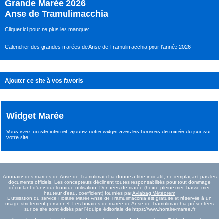
Grande Marée 2026
Anse de Tramulimacchia
Cliquer ici pour ne plus les manquer
Calendrier des grandes marées de Anse de Tramulimacchia pour l’année 2026
Ajouter ce site à vos favoris
Widget Marée
Vous avez un site internet,
ajoutez notre widget avec les horaires de marée du jour
sur
votre site
Annuaire des marées de Anse de Tramulimacchia donné à titre indicatif, ne remplaçant pas les
documents officiels. Les concepteurs déclinent toutes responsabilités pour tout dommage
découlant d'une quelconque utilisation. Données de marée (heure pleine-mer, basse-mer,
hauteur d'eau, coefficient) fournies par
Aviabag Météorem
L'utilisation du service Horaire Marée Anse de Tramulimacchia est gratuite et réservée à un
usage strictement personnel. Les horaires de marée de Anse de Tramulimacchia présentées
sur ce site sont édités par l'équipe éditoriale de https://www.horaire-maree.fr