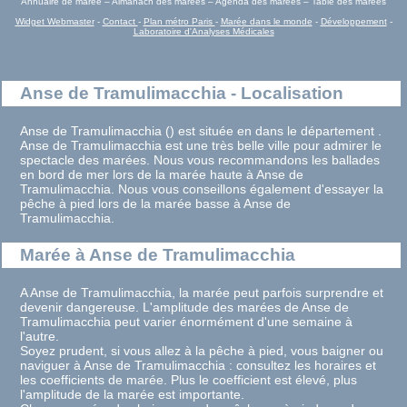
Annuaire de marée – Almanach des marées – Agenda des marées – Table des marées
Widget Webmaster
-
Contact
-
Plan métro Paris
-
Marée dans le monde
-
Développement
-
Laboratoire d'Analyses Médicales
Anse de Tramulimacchia - Localisation
Anse de Tramulimacchia () est située en dans le département .
Anse de Tramulimacchia est une très belle ville pour admirer le
spectacle des marées. Nous vous recommandons les ballades
en bord de mer lors de la marée haute à Anse de
Tramulimacchia. Nous vous conseillons également d'essayer la
pêche à pied lors de la marée basse à Anse de
Tramulimacchia.
Marée à Anse de Tramulimacchia
A Anse de Tramulimacchia, la marée peut parfois surprendre et
devenir dangereuse. L'amplitude des marées de Anse de
Tramulimacchia peut varier énormément d'une semaine à
l'autre.
Soyez prudent, si vous allez à la pêche à pied, vous baigner ou
naviguer à Anse de Tramulimacchia : consultez les horaires et
les coefficients de marée. Plus le coefficient est élevé, plus
l'amplitude de la marée est importante.