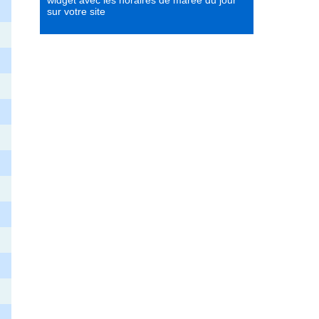
widget avec les horaires de marée du jour
sur votre site