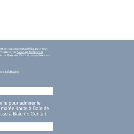
nt toutes responsabilités pour tout
fournies par
Aviabag Météorem
rée de Baie de Centuri présentées sur
ses Médicales
ille pour admirer le
 marée haute à Baie de
sse à Baie de Centuri.