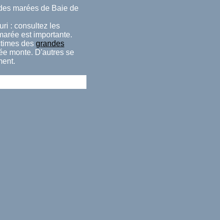
e des marées de Baie de
ri : consultez les
 marée est importante.
ctimes des
grandes
rée monte. D'autres se
ment.