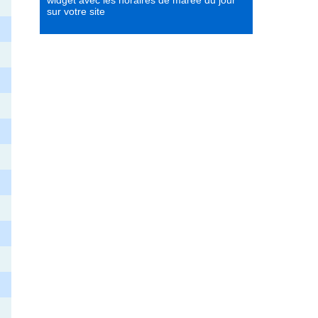
widget avec les horaires de marée du jour
sur votre site