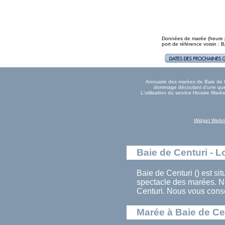
Données de marée (heure pl
port de référence voisin :
Annuaire des marées de Baie de Cen
dommage découlant d'une quelc
L'utilisation du service Horaire Mar
Widget Webm
Baie de Centuri - L
Baie de Centuri () est si
spectacle des marées. N
Centuri. Nous vous conse
Marée à Baie de Ce