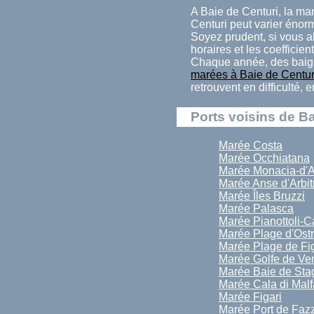
A Baie de Centuri, la ma
Centuri peut varier énor
Soyez prudent, si vous al
horaires et les coefficien
Chaque année, des baign
marées à Baie de Centur
retrouvent en difficulté,
Ports voisins de Ba
Marée Costa
Marée Occhiatana
Marée Monacia-d'A
Marée Anse d'Arbit
Marée Îles Bruzzi
Marée Palasca
Marée Pianottoli-C
Marée Plage d'Ostr
Marée Plage de Fig
Marée Golfe de Ve
Marée Baie de Sta
Marée Cala di Mal
Marée Figari
Marée Port de Faz