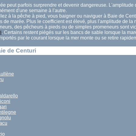
rée peut parfois surprendre et devenir dangereuse. L'amplitud
mément d'une semaine à l'autre.
lez à la pêche à pied, vous baigner ou naviguer à Baie de Centu
ts de marée. Plus le coefficient est élevé, plus l'amplitude de la
eurs, des pêcheurs à pieds ou de simples promeneurs sont vi
i
. Certains restent piégés sur les bancs de sable lorsque la ma
 emportés par le courant lorsque la mer monte ou se retire rapide
ie de Centuri
ullène
ru
aldarello
iconi
ari
ntilegne
gnolu
facu
zio