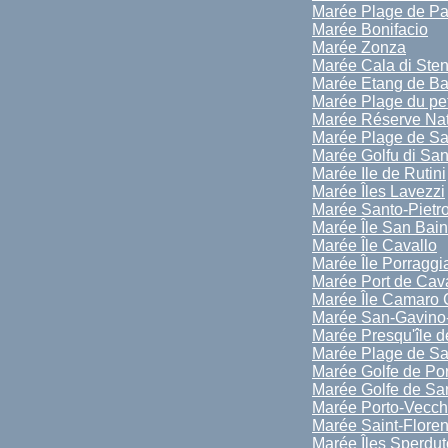
Marée Plage de P
Marée Bonifacio
Marée Zonza
Marée Cala di Sten
Marée Etang de Bal
Marée Plage du pe
Marée Réserve Nat
Marée Plage de Sa
Marée Golfu di Sa
Marée Ile de Rutini
Marée Îles Lavezzi
Marée Santo-Pietr
Marée Île San Bai
Marée Île Cavallo
Marée Île Porraggi
Marée Port de Cav
Marée Île Camaro 
Marée San-Gavino
Marée Presqu'île 
Marée Plage de Sa
Marée Golfe de Po
Marée Golfe de San
Marée Porto-Vecch
Marée Saint-Floren
Marée Îles Sperdut