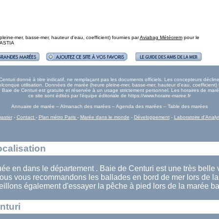
eine-mer, basse-mer, hauteur d'eau, coefficient) fournies par
Aviabag Météorem
pour le
 BASTIA
turi donné à titre indicatif, ne remplaçant pas les documents officiels. Les concepteurs décline
onque utilisation. Données de marée (heure pleine-mer, basse-mer, hauteur d'eau, coefficient) 
ée Baie de Centuri est gratuite et réservée à un usage strictement personnel. Les horaires de ma
ce site sont édités par l'équipe éditoriale de https://www.horaire-maree.fr
Annuaire de marée – Almanach des marées – Agenda des marées – Table des marées
aster
-
Contact
-
Plan métro Paris
-
Marée dans le monde
-
Développement
-
Laboratoire d'Analy
ocalisation
tuée en dans le département . Baie de Centuri est une très belle v
ous vous recommandons les ballades en bord de mer lors de la
illons également d'essayer la pêche à pied lors de la marée ba
nturi