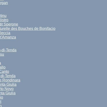
argan
tinu
istro
tit Sperone
urelle des Bouches de Bonifacio
leccia
nt'Amanza
o-di-Tenda
nsu
a
allo
Canto
-di-Tenda
de Rondinara
nta Giulia
rto Novo
ta Giulia
io
t
o