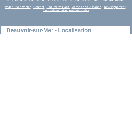
Annuaire de marée – Almanach des marées – Agenda des marées – Table des marées
Widget Webmaster
-
Contact
-
Plan métro Paris
-
Marée dans le monde
-
Développement
-
Laboratoire d'Analyses Médicales
Beauvoir-sur-Mer - Localisation