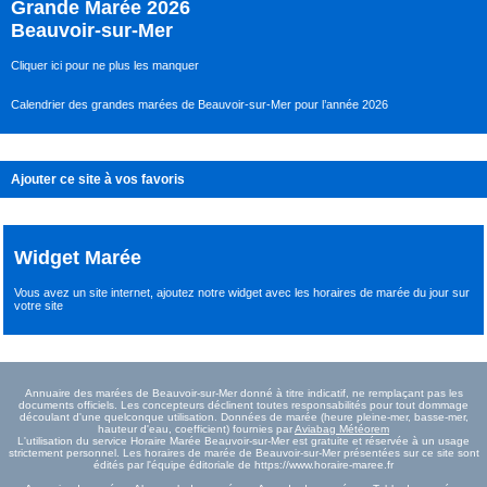
Grande Marée 2026
Beauvoir-sur-Mer
Cliquer ici pour ne plus les manquer
Calendrier des grandes marées de Beauvoir-sur-Mer pour l’année 2026
Ajouter ce site à vos favoris
Widget Marée
Vous avez un site internet,
ajoutez notre widget avec les horaires de marée du jour
sur
votre site
Annuaire des marées de Beauvoir-sur-Mer donné à titre indicatif, ne remplaçant pas les
documents officiels. Les concepteurs déclinent toutes responsabilités pour tout dommage
découlant d'une quelconque utilisation. Données de marée (heure pleine-mer, basse-mer,
hauteur d'eau, coefficient) fournies par
Aviabag Météorem
L'utilisation du service Horaire Marée Beauvoir-sur-Mer est gratuite et réservée à un usage
strictement personnel. Les horaires de marée de Beauvoir-sur-Mer présentées sur ce site sont
édités par l'équipe éditoriale de https://www.horaire-maree.fr