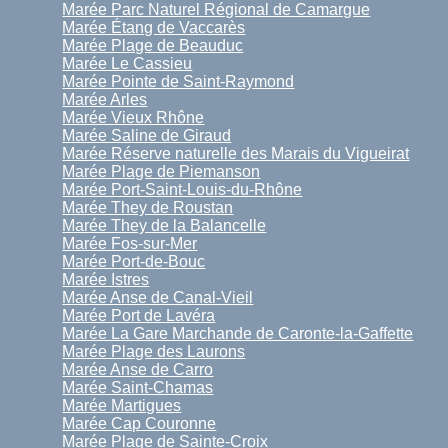
Marée Parc Naturel Régional de Camargue
Marée Étang de Vaccarès
Marée Plage de Beauduc
Marée Le Cassieu
Marée Pointe de Saint-Raymond
Marée Arles
Marée Vieux Rhône
Marée Saline de Giraud
Marée Réserve naturelle des Marais du Vigueirat
Marée Plage de Piemanson
Marée Port-Saint-Louis-du-Rhône
Marée They de Roustan
Marée They de la Balancelle
Marée Fos-sur-Mer
Marée Port-de-Bouc
Marée Istres
Marée Anse de Canal-Vieil
Marée Port de Lavéra
Marée La Gare Marchande de Caronte-la-Gaffette
Marée Plage des Laurons
Marée Anse de Carro
Marée Saint-Chamas
Marée Martigues
Marée Cap Couronne
Marée Plage de Sainte-Croix