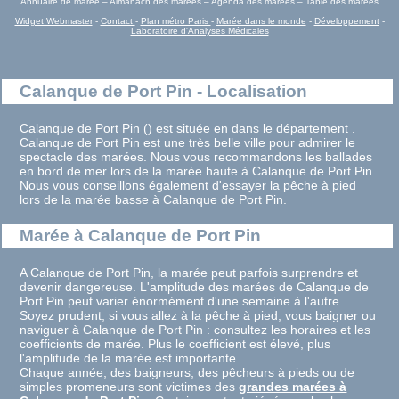
Annuaire de marée – Almanach des marées – Agenda des marées – Table des marées
Widget Webmaster
-
Contact
-
Plan métro Paris
-
Marée dans le monde
-
Développement
-
Laboratoire d'Analyses Médicales
Calanque de Port Pin - Localisation
Calanque de Port Pin () est située en dans le département .
Calanque de Port Pin est une très belle ville pour admirer le
spectacle des marées. Nous vous recommandons les ballades
en bord de mer lors de la marée haute à Calanque de Port Pin.
Nous vous conseillons également d'essayer la pêche à pied
lors de la marée basse à Calanque de Port Pin.
Marée à Calanque de Port Pin
A Calanque de Port Pin, la marée peut parfois surprendre et
devenir dangereuse. L'amplitude des marées de Calanque de
Port Pin peut varier énormément d'une semaine à l'autre.
Soyez prudent, si vous allez à la pêche à pied, vous baigner ou
naviguer à Calanque de Port Pin : consultez les horaires et les
coefficients de marée. Plus le coefficient est élevé, plus
l'amplitude de la marée est importante.
Chaque année, des baigneurs, des pêcheurs à pieds ou de
simples promeneurs sont victimes des
grandes marées à