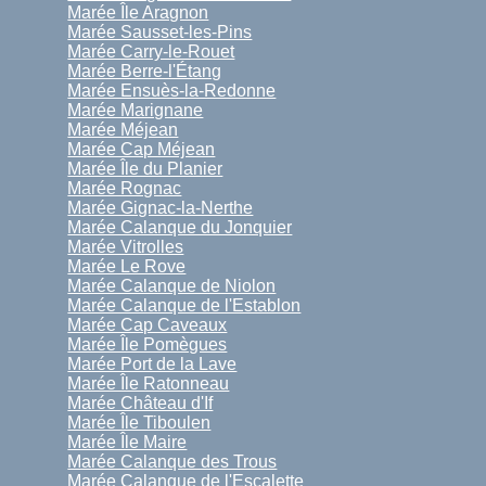
Marée Île Aragnon
Marée Sausset-les-Pins
Marée Carry-le-Rouet
Marée Berre-l'Étang
Marée Ensuès-la-Redonne
Marée Marignane
Marée Méjean
Marée Cap Méjean
Marée Île du Planier
Marée Rognac
Marée Gignac-la-Nerthe
Marée Calanque du Jonquier
Marée Vitrolles
Marée Le Rove
Marée Calanque de Niolon
Marée Calanque de l'Establon
Marée Cap Caveaux
Marée Île Pomègues
Marée Port de la Lave
Marée Île Ratonneau
Marée Château d'If
Marée Île Tiboulen
Marée Île Maire
Marée Calanque des Trous
Marée Calanque de l'Escalette