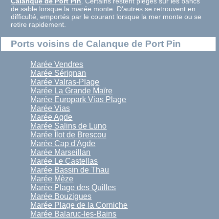
Calanque de Port Pin
. Certains restent piégés sur les bancs
de sable lorsque la marée monte. D'autres se retrouvent en
difficulté, emportés par le courant lorsque la mer monte ou se
retire rapidement.
Ports voisins de Calanque de Port Pin
Marée Vendres
Marée Sérignan
Marée Valras-Plage
Marée La Grande Maïre
Marée Europark Vias Plage
Marée Vias
Marée Agde
Marée Salins de Luno
Marée Îlot de Brescou
Marée Cap d'Agde
Marée Marseillan
Marée Le Castellas
Marée Bassin de Thau
Marée Mèze
Marée Plage des Quilles
Marée Bouzigues
Marée Plage de la Corniche
Marée Balaruc-les-Bains