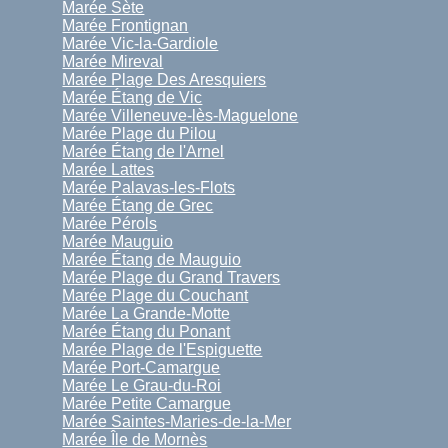
Marée Sète
Marée Frontignan
Marée Vic-la-Gardiole
Marée Mireval
Marée Plage Des Aresquiers
Marée Étang de Vic
Marée Villeneuve-lès-Maguelone
Marée Plage du Pilou
Marée Étang de l'Arnel
Marée Lattes
Marée Palavas-les-Flots
Marée Étang de Grec
Marée Pérols
Marée Mauguio
Marée Étang de Mauguio
Marée Plage du Grand Travers
Marée Plage du Couchant
Marée La Grande-Motte
Marée Étang du Ponant
Marée Plage de l'Espiguette
Marée Port-Camargue
Marée Le Grau-du-Roi
Marée Petite Camargue
Marée Saintes-Maries-de-la-Mer
Marée Île de Mornès