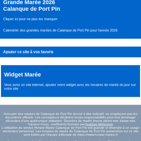
Grande Marée 2026
Calanque de Port Pin
Cliquer ici pour ne plus les manquer
Calendrier des grandes marées de Calanque de Port Pin pour l’année 2026
Ajouter ce site à vos favoris
Widget Marée
Vous avez un site internet,
ajoutez notre widget avec les horaires de marée du jour
sur
votre site
Annuaire des marées de Calanque de Port Pin donné à titre indicatif, ne remplaçant pas les
documents officiels. Les concepteurs déclinent toutes responsabilités pour tout dommage
découlant d'une quelconque utilisation. Données de marée (heure pleine-mer, basse-mer,
hauteur d'eau, coefficient) fournies par
Aviabag Météorem
L'utilisation du service Horaire Marée Calanque de Port Pin est gratuite et réservée à un usage
strictement personnel. Les horaires de marée de Calanque de Port Pin présentées sur ce site
sont édités par l'équipe éditoriale de https://www.horaire-maree.fr