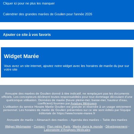
Cliquer ici pour ne plus les manquer
Calendrier des grandes marées de Goulien pour l’année 2026
Ajouter ce site à vos favoris
Widget Marée
Vous avez un site internet,
ajoutez notre widget avec les horaires de marée du jour
sur
votre site
Annuaire des marées de Goulien donné à titre indicatif, ne remplaçant pas les documents
officiels. Les concepteurs déclinent toutes responsabilités pour tout dommage découlant d'une
quelconque utilisation. Données de marée (heure pleine-mer, basse-mer, hauteur d'eau,
coefficient) fournies par
Aviabag Météorem
L'utilisation du service Horaire Marée Goulien est gratuite et réservée à un usage strictement
personnel. Les horaires de marée de Goulien présentées sur ce site sont édités par l'équipe
éditoriale de https://www.horaire-maree.fr
Annuaire de marée – Almanach des marées – Agenda des marées – Table des marées
Widget Webmaster
-
Contact
-
Plan métro Paris
-
Marée dans le monde
-
Développement
-
Laboratoire d'Analyses Médicales