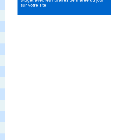
widget avec les horaires de marée du jour
sur votre site