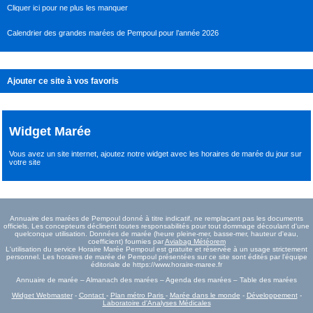
Cliquer ici pour ne plus les manquer
Calendrier des grandes marées de Pempoul pour l’année 2026
Ajouter ce site à vos favoris
Widget Marée
Vous avez un site internet,
ajoutez notre widget avec les horaires de marée du jour
sur
votre site
Annuaire des marées de Pempoul donné à titre indicatif, ne remplaçant pas les documents
officiels. Les concepteurs déclinent toutes responsabilités pour tout dommage découlant d'une
quelconque utilisation. Données de marée (heure pleine-mer, basse-mer, hauteur d'eau,
coefficient) fournies par
Aviabag Météorem
L'utilisation du service Horaire Marée Pempoul est gratuite et réservée à un usage strictement
personnel. Les horaires de marée de Pempoul présentées sur ce site sont édités par l'équipe
éditoriale de https://www.horaire-maree.fr
Annuaire de marée – Almanach des marées – Agenda des marées – Table des marées
Widget Webmaster
-
Contact
-
Plan métro Paris
-
Marée dans le monde
-
Développement
-
Laboratoire d'Analyses Médicales