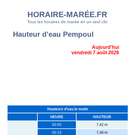
HORAIRE-MARÉE.FR
Tous les horaires de marée en un seul clic
Hauteur d'eau Pempoul
Aujourd'hui
vendredi 7 août 2026
Hauteurs d'eau le matin
HEURE
HAUTEUR
00:00
7,42 m
00:15
7,46 m