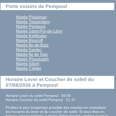
Ports voisins de Pempoul
Marée Plouénan
Marée Tregondern
Marée Pempoul
Marée Saint-Pol-de-Léon
Marée Kerfissiec
Marée Roscoff
Marée Île-de-Batz
Marée Santec
Marée Ile de Siec
Marée Plougoulm
Marée Sibiril
Marée Cléder
Horaire Lever et Coucher de soleil du
07/08/2026 à Pempoul
Horaire Lever du soleil Pempoul : 06:58
Horaire Coucher du soleil Pempoul : 21:37
Profitez le plus longtemps possible des marées en consultant
les horaires du lever et du coucher de soleil. Si vous êtes en
bateau, soyez vigilants, à moins d'être équipé, rentrez avant la