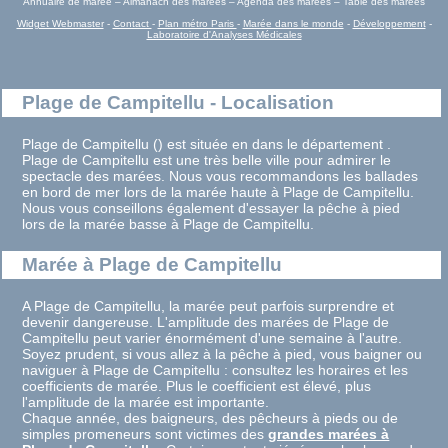
Annuaire de marée – Almanach des marées – Agenda des marées – Table des marées
Widget Webmaster
-
Contact
-
Plan métro Paris
-
Marée dans le monde
-
Développement
-
Laboratoire d'Analyses Médicales
Plage de Campitellu - Localisation
Plage de Campitellu () est située en dans le département .
Plage de Campitellu est une très belle ville pour admirer le
spectacle des marées. Nous vous recommandons les ballades
en bord de mer lors de la marée haute à Plage de Campitellu.
Nous vous conseillons également d'essayer la pêche à pied
lors de la marée basse à Plage de Campitellu.
Marée à Plage de Campitellu
A Plage de Campitellu, la marée peut parfois surprendre et
devenir dangereuse. L'amplitude des marées de Plage de
Campitellu peut varier énormément d'une semaine à l'autre.
Soyez prudent, si vous allez à la pêche à pied, vous baigner ou
naviguer à Plage de Campitellu : consultez les horaires et les
coefficients de marée. Plus le coefficient est élevé, plus
l'amplitude de la marée est importante.
Chaque année, des baigneurs, des pêcheurs à pieds ou de
simples promeneurs sont victimes des
grandes marées à