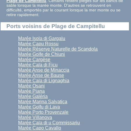
Plage de Campitellu
. Certains restent piégés sur les bancs de
sable lorsque la marée monte. D'autres se retrouvent en
difficulté, emportés par le courant lorsque la mer monte ou se
retire rapidement.
Ports voisins de Plage de Campitellu
Marée Isola di Gargalu
Marée Capu Rossu
Marée Réserve Naturelle de Scandola
Marée Golfe de Chiuni
Marée Cargèse
Marée Cala di Ficu
Marée Anse de Minaccia
Marée Anse de Bause
Marée Cala di Lignaghia
Marée Osani
Marée Piana
Marée Galéria
Marée Marina Salvatica
Marée Golfu di Lava
Marée Porto Provenzale
Marée Villanova
Marée Cala di u Commissariu
Marée Capo Cavallo