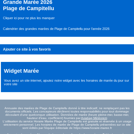
Grande Marée 2026
Plage de Campitellu
Cliquer ici pour ne plus les manquer
Calendrier des grandes marées de Plage de Campitellu pour l’année 2026
Ajouter ce site à vos favoris
Widget Marée
Vous avez un site internet,
ajoutez notre widget avec les horaires de marée du jour
sur
votre site
Annuaire des marées de Plage de Campitellu donné à titre indicatif, ne remplaçant pas les
documents officiels. Les concepteurs déclinent toutes responsabilités pour tout dommage
découlant d'une quelconque utilisation. Données de marée (heure pleine-mer, basse-mer,
hauteur d'eau, coefficient) fournies par
Aviabag Météorem
L'utilisation du service Horaire Marée Plage de Campitellu est gratuite et réservée à un usage
strictement personnel. Les horaires de marée de Plage de Campitellu présentées sur ce site
sont édités par l'équipe éditoriale de https://www.horaire-maree.fr