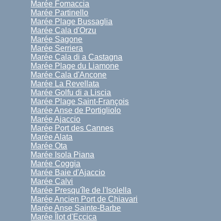
Marée Fomaccia
Marée Partinello
Marée Plage Bussaglia
Marée Cala d'Orzu
Marée Sagone
Marée Serriera
Marée Cala di a Castagna
Marée Plage du Liamone
Marée Cala d'Ancone
Marée La Revellata
Marée Golfu di a Liscia
Marée Plage Saint-François
Marée Anse de Portigliolo
Marée Ajaccio
Marée Port des Cannes
Marée Alata
Marée Ota
Marée Isola Piana
Marée Coggia
Marée Baie d'Ajaccio
Marée Calvi
Marée Presqu'île de l'Isolella
Marée Ancien Port de Chiavari
Marée Anse Sainte-Barbe
Marée Îlot d'Eccica