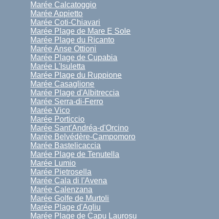
Marée Calcatoggio
Marée Appietto
Marée Coti-Chiavari
Marée Plage de Mare E Sole
Marée Plage du Ricanto
Marée Anse Ottioni
Marée Plage de Cupabia
Marée L'Isuletta
Marée Plage du Ruppione
Marée Casaglione
Marée Plage d'Albitreccia
Marée Serra-di-Ferro
Marée Vico
Marée Porticcio
Marée Sant'Andréa-d'Orcino
Marée Belvédère-Campomoro
Marée Bastelicaccia
Marée Plage de Tenutella
Marée Lumio
Marée Pietrosella
Marée Cala di l'Avena
Marée Calenzana
Marée Golfe de Murtoli
Marée Plage d'Agliu
Marée Plage de Capu Laurosu