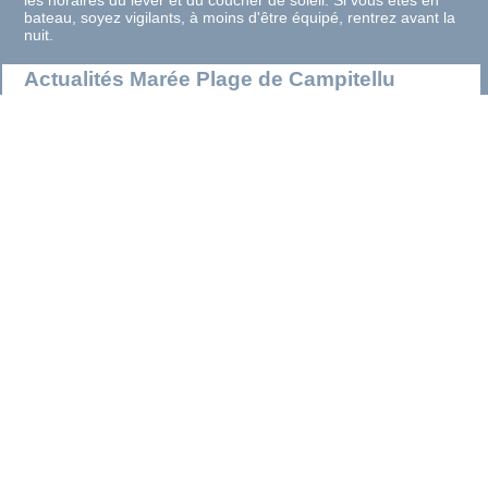
les horaires du lever et du coucher de soleil. Si vous êtes en
bateau, soyez vigilants, à moins d'être équipé, rentrez avant la
nuit.
Actualités Marée Plage de Campitellu