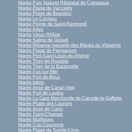
Marée Parc Naturel Régional de Camargue
Marée Étang de Vaccarès
Marée Plage de Beauduc
Marée Le Cassieu
Marée Pointe de Saint-Raymond
Marée Arles
Marée Vieux Rhône
Marée Saline de Giraud
Marée Réserve naturelle des Marais du Vigueirat
Marée Plage de Piemanson
Marée Port-Saint-Louis-du-Rhône
Marée They de Roustan
Marée They de la Balancelle
Marée Fos-sur-Mer
Marée Port-de-Bouc
Marée Istres
Marée Anse de Canal-Vieil
Marée Port de Lavéra
Marée La Gare Marchande de Caronte-la-Gaffette
Marée Plage des Laurons
Marée Anse de Carro
Marée Saint-Chamas
Marée Martigues
Marée Cap Couronne
Marée Plage de Sainte-Croix