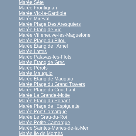
Marée Sète
Marée Frontignan
Marée Vic-la-Gardiole
Marée Mireval
Marée Plage Des Aresquiers
Marée Étang de Vic
Marée Villeneuve-lès-Maguelone
Marée Plage du Pilou
Marée Étang de l'Arnel
Marée Lattes
Marée Palavas-les-Flots
Marée Étang de Grec
Marée Pérols
Marée Mauguio
Marée Étang de Mauguio
Marée Plage du Grand Travers
Marée Plage du Couchant
Marée La Grande-Motte
Marée Étang du Ponant
Marée Plage de l'Espiguette
Marée Port-Camargue
Marée Le Grau-du-Roi
Marée Petite Camargue
Marée Saintes-Maries-de-la-Mer
Marée Île de Mornès