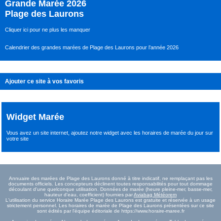
Grande Marée 2026
Plage des Laurons
Cliquer ici pour ne plus les manquer
Calendrier des grandes marées de Plage des Laurons pour l’année 2026
Ajouter ce site à vos favoris
Widget Marée
Vous avez un site internet,
ajoutez notre widget avec les horaires de marée du jour
sur
votre site
Annuaire des marées de Plage des Laurons donné à titre indicatif, ne remplaçant pas les
documents officiels. Les concepteurs déclinent toutes responsabilités pour tout dommage
découlant d'une quelconque utilisation. Données de marée (heure pleine-mer, basse-mer,
hauteur d'eau, coefficient) fournies par
Aviabag Météorem
L'utilisation du service Horaire Marée Plage des Laurons est gratuite et réservée à un usage
strictement personnel. Les horaires de marée de Plage des Laurons présentées sur ce site
sont édités par l'équipe éditoriale de https://www.horaire-maree.fr