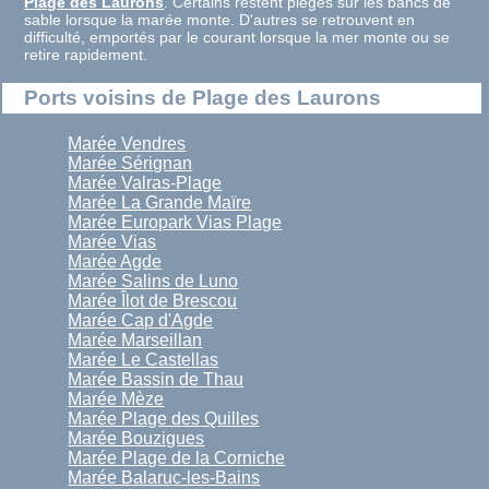
Plage des Laurons
. Certains restent piégés sur les bancs de
sable lorsque la marée monte. D'autres se retrouvent en
difficulté, emportés par le courant lorsque la mer monte ou se
retire rapidement.
Ports voisins de Plage des Laurons
Marée Vendres
Marée Sérignan
Marée Valras-Plage
Marée La Grande Maïre
Marée Europark Vias Plage
Marée Vias
Marée Agde
Marée Salins de Luno
Marée Îlot de Brescou
Marée Cap d'Agde
Marée Marseillan
Marée Le Castellas
Marée Bassin de Thau
Marée Mèze
Marée Plage des Quilles
Marée Bouzigues
Marée Plage de la Corniche
Marée Balaruc-les-Bains