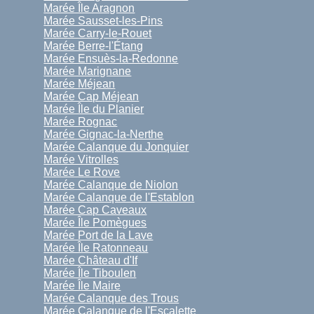
Marée Île Aragnon
Marée Sausset-les-Pins
Marée Carry-le-Rouet
Marée Berre-l'Étang
Marée Ensuès-la-Redonne
Marée Marignane
Marée Méjean
Marée Cap Méjean
Marée Île du Planier
Marée Rognac
Marée Gignac-la-Nerthe
Marée Calanque du Jonquier
Marée Vitrolles
Marée Le Rove
Marée Calanque de Niolon
Marée Calanque de l'Establon
Marée Cap Caveaux
Marée Île Pomègues
Marée Port de la Lave
Marée Île Ratonneau
Marée Château d'If
Marée Île Tiboulen
Marée Île Maire
Marée Calanque des Trous
Marée Calanque de l'Escalette