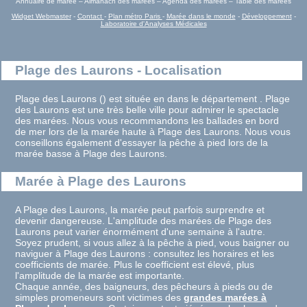
Annuaire de marée – Almanach des marées – Agenda des marées – Table des marées
Widget Webmaster
-
Contact
-
Plan métro Paris
-
Marée dans le monde
-
Développement
-
Laboratoire d'Analyses Médicales
Plage des Laurons - Localisation
Plage des Laurons () est située en dans le département . Plage
des Laurons est une très belle ville pour admirer le spectacle
des marées. Nous vous recommandons les ballades en bord
de mer lors de la marée haute à Plage des Laurons. Nous vous
conseillons également d'essayer la pêche à pied lors de la
marée basse à Plage des Laurons.
Marée à Plage des Laurons
A Plage des Laurons, la marée peut parfois surprendre et
devenir dangereuse. L'amplitude des marées de Plage des
Laurons peut varier énormément d'une semaine à l'autre.
Soyez prudent, si vous allez à la pêche à pied, vous baigner ou
naviguer à Plage des Laurons : consultez les horaires et les
coefficients de marée. Plus le coefficient est élevé, plus
l'amplitude de la marée est importante.
Chaque année, des baigneurs, des pêcheurs à pieds ou de
simples promeneurs sont victimes des
grandes marées à