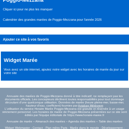
Cliquer ici pour ne plus les manquer
Calendrier des grandes marées de Poggio-Mezzana pour l’année 2026
Ajouter ce site à vos favoris
Widget Marée
Vous avez un site internet,
ajoutez notre widget avec les horaires de marée du jour
sur
votre site
Annuaire des marées de Poggio-Mezzana donné à titre indicatif, ne remplaçant pas les
documents officiels. Les concepteurs déclinent toutes responsabilités pour tout dommage
découlant d'une quelconque utilisation. Données de marée (heure pleine-mer, basse-mer,
hauteur d'eau, coefficient) fournies par
Aviabag Météorem
L'utilisation du service Horaire Marée Poggio-Mezzana est gratuite et réservée à un usage
strictement personnel. Les horaires de marée de Poggio-Mezzana présentées sur ce site sont
édités par l'équipe éditoriale de https://www.horaire-maree.fr
Annuaire de marée – Almanach des marées – Agenda des marées – Table des marées
Widget Webmaster
-
Contact
-
Plan métro Paris
-
Marée dans le monde
-
Développement
-