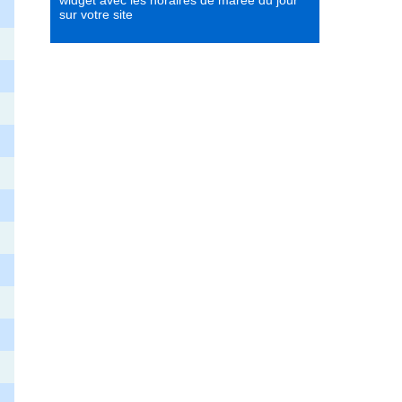
widget avec les horaires de marée du jour
sur votre site