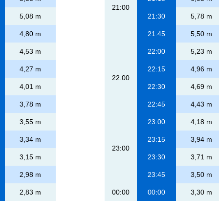
21:00
5,08 m
21:30
5,78 m
4,80 m
21:45
5,50 m
4,53 m
22:00
5,23 m
4,27 m
22:15
4,96 m
22:00
4,01 m
22:30
4,69 m
3,78 m
22:45
4,43 m
3,55 m
23:00
4,18 m
3,34 m
23:15
3,94 m
23:00
3,15 m
23:30
3,71 m
2,98 m
23:45
3,50 m
2,83 m
00:00
00:00
3,30 m