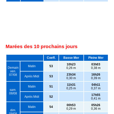
Marées des 10 prochains jours
Coeff.
Basse Mer
Pleine Mer
10h23
03h03
Matin
53
Demain
0,26 m
0,38 m
ven.
23h34
16h26
07/08
Après Midi
53
0,30 m
0,39 m
11h31
04h11
Matin
51
0,25 m
0,37 m
sam.
08/08
17h55
Après Midi
52
0,41 m
00h53
05h26
Matin
54
0,29 m
0,36 m
dim.
09/08