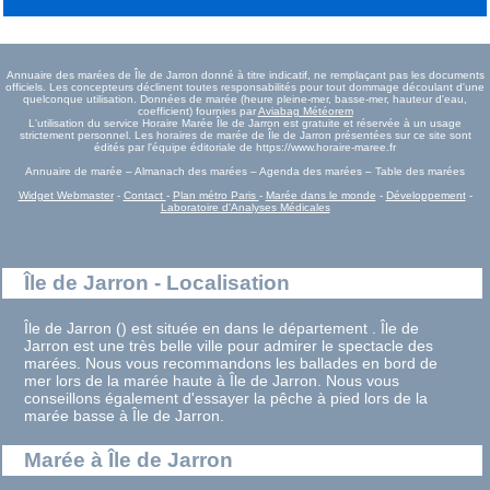
Annuaire des marées de Île de Jarron donné à titre indicatif, ne remplaçant pas les documents
officiels. Les concepteurs déclinent toutes responsabilités pour tout dommage découlant d'une
quelconque utilisation. Données de marée (heure pleine-mer, basse-mer, hauteur d'eau,
coefficient) fournies par
Aviabag Météorem
L'utilisation du service Horaire Marée Île de Jarron est gratuite et réservée à un usage
strictement personnel. Les horaires de marée de Île de Jarron présentées sur ce site sont
édités par l'équipe éditoriale de https://www.horaire-maree.fr
Annuaire de marée – Almanach des marées – Agenda des marées – Table des marées
Widget Webmaster
-
Contact
-
Plan métro Paris
-
Marée dans le monde
-
Développement
-
Laboratoire d'Analyses Médicales
Île de Jarron - Localisation
Île de Jarron () est située en dans le département . Île de
Jarron est une très belle ville pour admirer le spectacle des
marées. Nous vous recommandons les ballades en bord de
mer lors de la marée haute à Île de Jarron. Nous vous
conseillons également d'essayer la pêche à pied lors de la
marée basse à Île de Jarron.
Marée à Île de Jarron