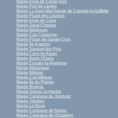
Marée Anse de Canal-Vieil
Marée Port de Lavéra
Marée La Gare Marchande de Caronte-la-Gaffette
Marée Plage des Laurons
Marée Anse de Carro
Marée Saint-Chamas
Marée Martigues
Marée Cap Couronne
Marée Plage de Sainte-Croix
Marée Île Aragnon
Marée Sausset-les-Pins
Marée Carry-le-Rouet
Marée Berre-l'Étang
Marée Ensuès-la-Redonne
Marée Marignane
Marée Méjean
Marée Cap Méjean
Marée Île du Planier
Marée Rognac
Marée Gignac-la-Nerthe
Marée Calanque du Jonquier
Marée Vitrolles
Marée Le Rove
Marée Calanque de Niolon
Marée Calanque de l'Establon