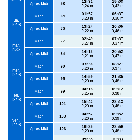
12h31
19h08
Après Midi
58
0,24 m
0,43 m
01h57
06h37
Matin
64
0,28 m
0,36 m
lun.
10/08
13h24
20h05
Après Midi
70
0,22 m
0,46 m
02h49
07h37
Matin
77
0,27 m
0,37 m
mar.
11/08
14h13
20h52
Après Midi
84
0,21 m
0,47 m
03h36
08h27
Matin
90
0,26 m
0,37 m
mer.
12/08
14h59
21h35
Après Midi
95
0,20 m
0,48 m
04h18
09h12
Matin
99
0,25 m
0,38 m
jeu.
13/08
15h42
22h13
Après Midi
101
0,20 m
0,48 m
04h57
09h52
Matin
103
0,26 m
0,39 m
ven.
14/08
16h25
22h50
Après Midi
103
0,20 m
0,48 m
05h35
10h33