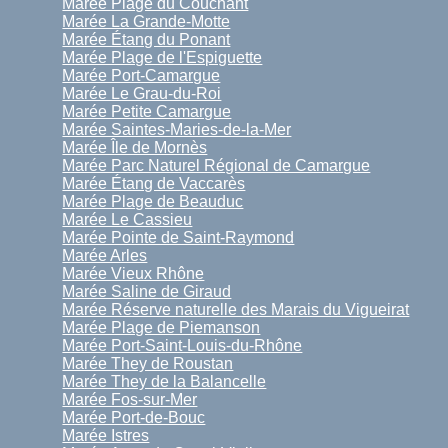
Marée Plage du Couchant
Marée La Grande-Motte
Marée Étang du Ponant
Marée Plage de l'Espiguette
Marée Port-Camargue
Marée Le Grau-du-Roi
Marée Petite Camargue
Marée Saintes-Maries-de-la-Mer
Marée Île de Mornès
Marée Parc Naturel Régional de Camargue
Marée Étang de Vaccarès
Marée Plage de Beauduc
Marée Le Cassieu
Marée Pointe de Saint-Raymond
Marée Arles
Marée Vieux Rhône
Marée Saline de Giraud
Marée Réserve naturelle des Marais du Vigueirat
Marée Plage de Piemanson
Marée Port-Saint-Louis-du-Rhône
Marée They de Roustan
Marée They de la Balancelle
Marée Fos-sur-Mer
Marée Port-de-Bouc
Marée Istres