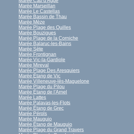
Marée Cap d'Agde
Marée Marseillan
Marée Le Castellas
Marée Bassin de Thau
Marée Mèze
Marée Plage des Quilles
Marée Bouzigues
Marée Plage de la Corniche
Marée Balaruc-les-Bains
Marée Sète
Marée Frontignan
Marée Vic-la-Gardiole
Marée Mireval
Marée Plage Des Aresquiers
Marée Étang de Vic
Marée Villeneuve-lès-Maguelone
Marée Plage du Pilou
Marée Étang de l'Arnel
Marée Lattes
Marée Palavas-les-Flots
Marée Étang de Grec
Marée Pérols
Marée Mauguio
Marée Étang de Mauguio
Marée Plage du Grand Travers