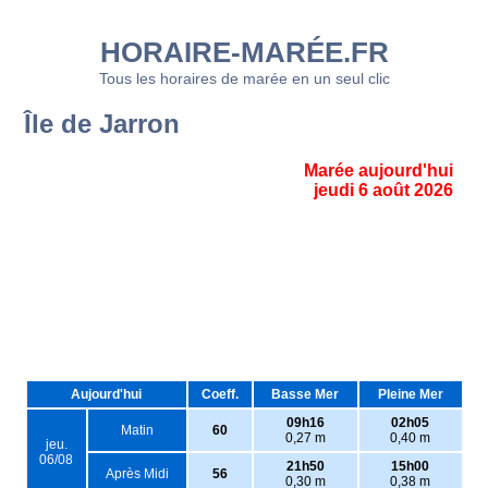
HORAIRE-MARÉE.FR
Tous les horaires de marée en un seul clic
Île de Jarron
Marée aujourd'hui
jeudi 6 août 2026
Aujourd'hui
Coeff.
Basse Mer
Pleine Mer
09h16
02h05
Matin
60
0,27 m
0,40 m
jeu.
06/08
21h50
15h00
Après Midi
56
0,30 m
0,38 m