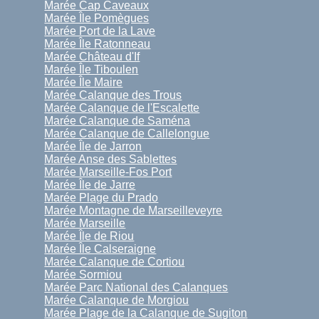
Marée Cap Caveaux
Marée Île Pomègues
Marée Port de la Lave
Marée Île Ratonneau
Marée Château d'If
Marée Île Tiboulen
Marée Île Maire
Marée Calanque des Trous
Marée Calanque de l'Escalette
Marée Calanque de Saména
Marée Calanque de Callelongue
Marée Île de Jarron
Marée Anse des Sablettes
Marée Marseille-Fos Port
Marée Île de Jarre
Marée Plage du Prado
Marée Montagne de Marseilleveyre
Marée Marseille
Marée Île de Riou
Marée Île Calseraigne
Marée Calanque de Cortiou
Marée Sormiou
Marée Parc National des Calanques
Marée Calanque de Morgiou
Marée Plage de la Calanque de Sugiton