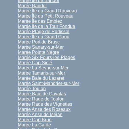
Marée Île de Bandol
Marée Bandol
Marée Île du Grand Rouveau
Marée Île du Petit Rouveau
Marée Île des Embiez
Marée Île de la Tour Fondue
Marée Plage de Portissol
Marée Île du Grand Gaou
Marée Port de Brusc
Marée Sanary-sur-Mer
Marée Pointe Nègre
Marée Six-Fours-les-Plages
Marée Cap Sicié
Marée La Seyne-sur-Mer
Marée Tamaris-sur-Mer
Marée Baie du Lazaret
Marée Saint-Mandrier-sur-Mer
Marée Toulon
Marée Baie de Cavalas
Marée Rade de Toulon
Marée Rade des Vignettes
Marée Anse des Roseaux
Marée Anse de Méjan
Marée Cap Brun
Marée La Garde