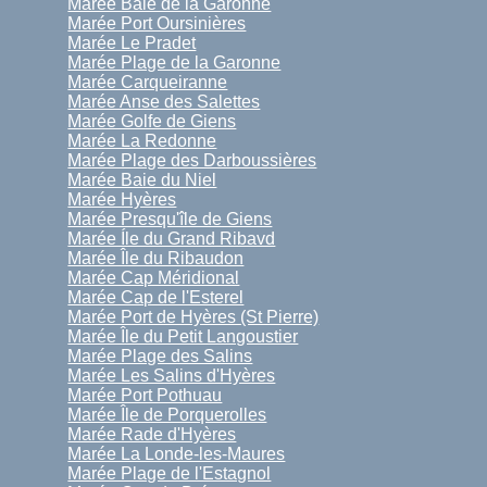
Marée Baie de la Garonne
Marée Port Oursinières
Marée Le Pradet
Marée Plage de la Garonne
Marée Carqueiranne
Marée Anse des Salettes
Marée Golfe de Giens
Marée La Redonne
Marée Plage des Darboussières
Marée Baie du Niel
Marée Hyères
Marée Presqu'île de Giens
Marée Íle du Grand Ribavd
Marée Île du Ribaudon
Marée Cap Méridional
Marée Cap de l'Esterel
Marée Port de Hyères (St Pierre)
Marée Île du Petit Langoustier
Marée Plage des Salins
Marée Les Salins d'Hyères
Marée Port Pothuau
Marée Île de Porquerolles
Marée Rade d'Hyères
Marée La Londe-les-Maures
Marée Plage de l'Estagnol