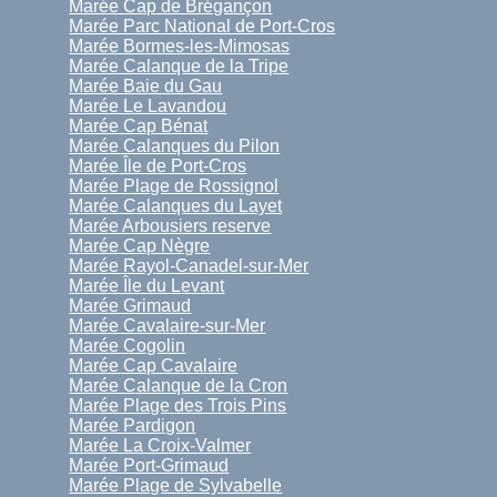
Marée Cap de Brégançon
Marée Parc National de Port-Cros
Marée Bormes-les-Mimosas
Marée Calanque de la Tripe
Marée Baie du Gau
Marée Le Lavandou
Marée Cap Bénat
Marée Calanques du Pilon
Marée Île de Port-Cros
Marée Plage de Rossignol
Marée Calanques du Layet
Marée Arbousiers reserve
Marée Cap Nègre
Marée Rayol-Canadel-sur-Mer
Marée Île du Levant
Marée Grimaud
Marée Cavalaire-sur-Mer
Marée Cogolin
Marée Cap Cavalaire
Marée Calanque de la Cron
Marée Plage des Trois Pins
Marée Pardigon
Marée La Croix-Valmer
Marée Port-Grimaud
Marée Plage de Sylvabelle