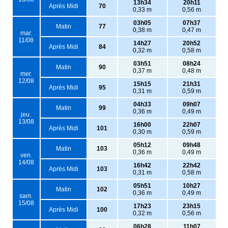
13h34
20h11
Après Midi
70
0,33 m
0,56 m
03h05
07h37
Matin
77
0,38 m
0,47 m
mar.
11/08
14h27
20h52
Après Midi
84
0,32 m
0,58 m
03h51
08h24
Matin
90
0,37 m
0,48 m
mer.
12/08
15h15
21h31
Après Midi
95
0,31 m
0,59 m
04h33
09h07
Matin
99
0,36 m
0,49 m
jeu.
13/08
16h00
22h07
Après Midi
101
0,30 m
0,59 m
05h12
09h48
Matin
103
0,36 m
0,49 m
ven.
14/08
16h42
22h42
Après Midi
103
0,31 m
0,58 m
05h51
10h27
Matin
102
0,36 m
0,49 m
sam.
15/08
17h23
23h15
Après Midi
100
0,32 m
0,56 m
06h28
11h07