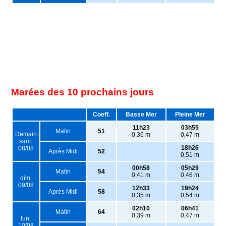
Marées des 10 prochains jours
Coeff.
Basse Mer
Pleine Mer
11h23
03h55
Matin
51
Demain
0,36 m
0,47 m
sam.
18h26
08/08
Après Midi
52
0,51 m
00h58
05h29
Matin
54
0,41 m
0,46 m
dim.
09/08
12h33
19h24
Après Midi
58
0,35 m
0,54 m
02h10
06h41
Matin
64
0,39 m
0,47 m
lun.
10/08