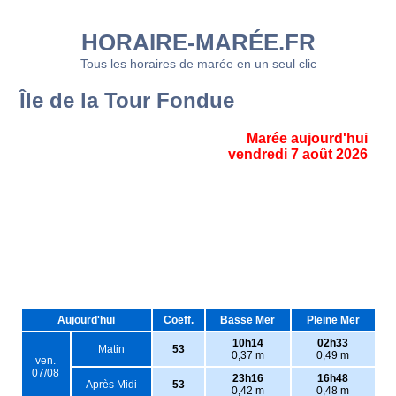
HORAIRE-MARÉE.FR
Tous les horaires de marée en un seul clic
Île de la Tour Fondue
Marée aujourd'hui
vendredi 7 août 2026
Aujourd'hui
Coeff.
Basse Mer
Pleine Mer
10h14
02h33
Matin
53
0,37 m
0,49 m
ven.
07/08
23h16
16h48
Après Midi
53
0,42 m
0,48 m