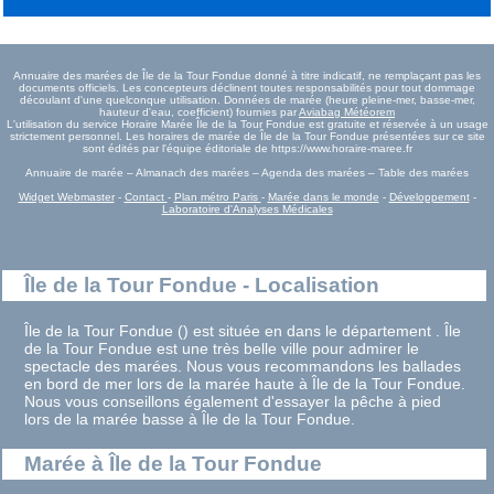
Annuaire des marées de Île de la Tour Fondue donné à titre indicatif, ne remplaçant pas les
documents officiels. Les concepteurs déclinent toutes responsabilités pour tout dommage
découlant d'une quelconque utilisation. Données de marée (heure pleine-mer, basse-mer,
hauteur d'eau, coefficient) fournies par
Aviabag Météorem
L'utilisation du service Horaire Marée Île de la Tour Fondue est gratuite et réservée à un usage
strictement personnel. Les horaires de marée de Île de la Tour Fondue présentées sur ce site
sont édités par l'équipe éditoriale de https://www.horaire-maree.fr
Annuaire de marée – Almanach des marées – Agenda des marées – Table des marées
Widget Webmaster
-
Contact
-
Plan métro Paris
-
Marée dans le monde
-
Développement
-
Laboratoire d'Analyses Médicales
Île de la Tour Fondue - Localisation
Île de la Tour Fondue () est située en dans le département . Île
de la Tour Fondue est une très belle ville pour admirer le
spectacle des marées. Nous vous recommandons les ballades
en bord de mer lors de la marée haute à Île de la Tour Fondue.
Nous vous conseillons également d'essayer la pêche à pied
lors de la marée basse à Île de la Tour Fondue.
Marée à Île de la Tour Fondue