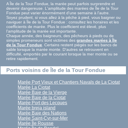
A Île de la Tour Fondue, la marée peut parfois surprendre et
devenir dangereuse. L'amplitude des marées de Île de la Tour
Fondue peut varier énormément d'une semaine à l'autre.
Soyez prudent, si vous allez à la pêche à pied, vous baigner ou
naviguer à Île de la Tour Fondue : consultez les horaires et les
coefficients de marée. Plus le coefficient est élevé, plus
l'amplitude de la marée est importante.
Chaque année, des baigneurs, des pêcheurs à pieds ou de
simples promeneurs sont victimes des
grandes marées à Île
de la Tour Fondue
. Certains restent piégés sur les bancs de
sable lorsque la marée monte. D'autres se retrouvent en
difficulté, emportés par le courant lorsque la mer monte ou se
retire rapidement.
Ports voisins de Île de la Tour Fondue
Marée Port Vieux et Chantiers Navals de La Ciotat
Marée La Ciotat
Marée Baie de la Vierge
Marée Baie de la Ciotat
Marée Port des Lecques
Marée breja island
Marée Baie des Nations
Marée Saint-Cyr-sur-Mer
Marée Île Rousse