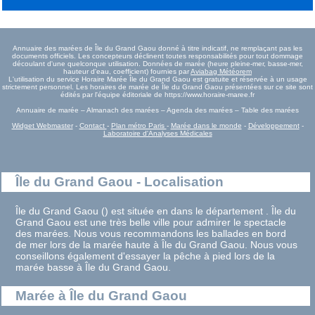
Annuaire des marées de Île du Grand Gaou donné à titre indicatif, ne remplaçant pas les
documents officiels. Les concepteurs déclinent toutes responsabilités pour tout dommage
découlant d'une quelconque utilisation. Données de marée (heure pleine-mer, basse-mer,
hauteur d'eau, coefficient) fournies par
Aviabag Météorem
L'utilisation du service Horaire Marée Île du Grand Gaou est gratuite et réservée à un usage
strictement personnel. Les horaires de marée de Île du Grand Gaou présentées sur ce site sont
édités par l'équipe éditoriale de https://www.horaire-maree.fr
Annuaire de marée – Almanach des marées – Agenda des marées – Table des marées
Widget Webmaster
-
Contact
-
Plan métro Paris
-
Marée dans le monde
-
Développement
-
Laboratoire d'Analyses Médicales
Île du Grand Gaou - Localisation
Île du Grand Gaou () est située en dans le département . Île du
Grand Gaou est une très belle ville pour admirer le spectacle
des marées. Nous vous recommandons les ballades en bord
de mer lors de la marée haute à Île du Grand Gaou. Nous vous
conseillons également d'essayer la pêche à pied lors de la
marée basse à Île du Grand Gaou.
Marée à Île du Grand Gaou