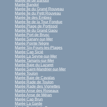
Marée Île de Bandol
Marée Bandol
Marée Île du Grand Rouveau
Marée Île du Petit Rouveau
Marée Île des Embiez
Marée Île de la Tour Fondue
Marée Plage de Portissol
Marée Île du Grand Gaou
Marée Port de Brusc
Marée Sanary-sur-Mer
Marée Pointe Nègre
Marée Six-Fours-les-Plages
Marée Cap Sicié
Marée La Seyne-sur-Mer
Marée Tamaris-sur-Mer
Marée Baie du Lazaret
Marée Saint-Mandrier-sur-Mer
Marée Toulon
Marée Baie de Cavalas
Marée Rade de Toulon
Marée Rade des Vignettes
Marée Anse des Roseaux
Marée Anse de Méjan
Marée Cap Brun
Marée La Garde