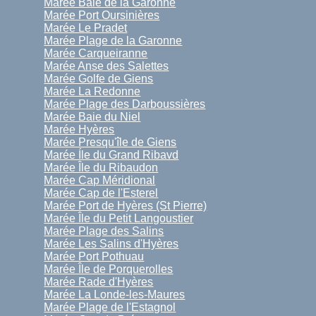
Marée Baie de la Garonne
Marée Port Oursinières
Marée Le Pradet
Marée Plage de la Garonne
Marée Carqueiranne
Marée Anse des Salettes
Marée Golfe de Giens
Marée La Redonne
Marée Plage des Darboussières
Marée Baie du Niel
Marée Hyères
Marée Presqu'île de Giens
Marée Íle du Grand Ribavd
Marée Île du Ribaudon
Marée Cap Méridional
Marée Cap de l'Esterel
Marée Port de Hyères (St Pierre)
Marée Île du Petit Langoustier
Marée Plage des Salins
Marée Les Salins d'Hyères
Marée Port Pothuau
Marée Île de Porquerolles
Marée Rade d'Hyères
Marée La Londe-les-Maures
Marée Plage de l'Estagnol