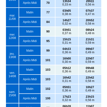
13h34
20h11
Après Midi
70
0,33 m
0,56 m
03h05
07h37
Matin
77
0,38 m
0,47 m
mar.
11/08
14h27
20h52
Après Midi
84
0,32 m
0,58 m
03h51
08h24
Matin
90
0,37 m
0,48 m
mer.
12/08
15h15
21h31
Après Midi
95
0,31 m
0,59 m
04h33
09h07
Matin
99
0,36 m
0,49 m
jeu.
13/08
16h00
22h07
Après Midi
101
0,30 m
0,59 m
05h12
09h48
Matin
103
0,36 m
0,49 m
ven.
14/08
16h42
22h42
Après Midi
103
0,31 m
0,58 m
05h51
10h27
Matin
102
0,36 m
0,49 m
sam.
15/08
17h23
23h15
Après Midi
100
0,32 m
0,56 m
06h28
11h07