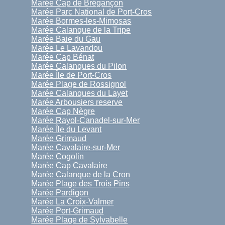
Marée Cap de Brégançon
Marée Parc National de Port-Cros
Marée Bormes-les-Mimosas
Marée Calanque de la Tripe
Marée Baie du Gau
Marée Le Lavandou
Marée Cap Bénat
Marée Calanques du Pilon
Marée Île de Port-Cros
Marée Plage de Rossignol
Marée Calanques du Layet
Marée Arbousiers reserve
Marée Cap Nègre
Marée Rayol-Canadel-sur-Mer
Marée Île du Levant
Marée Grimaud
Marée Cavalaire-sur-Mer
Marée Cogolin
Marée Cap Cavalaire
Marée Calanque de la Cron
Marée Plage des Trois Pins
Marée Pardigon
Marée La Croix-Valmer
Marée Port-Grimaud
Marée Plage de Sylvabelle