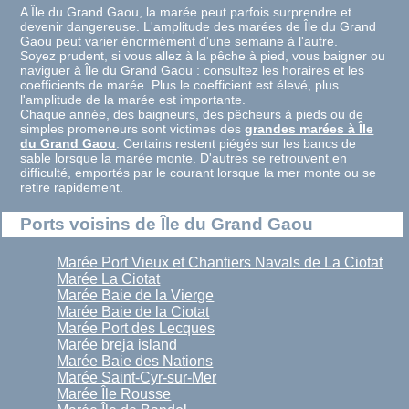
A Île du Grand Gaou, la marée peut parfois surprendre et
devenir dangereuse. L'amplitude des marées de Île du Grand
Gaou peut varier énormément d'une semaine à l'autre.
Soyez prudent, si vous allez à la pêche à pied, vous baigner ou
naviguer à Île du Grand Gaou : consultez les horaires et les
coefficients de marée. Plus le coefficient est élevé, plus
l'amplitude de la marée est importante.
Chaque année, des baigneurs, des pêcheurs à pieds ou de
simples promeneurs sont victimes des
grandes marées à Île
du Grand Gaou
. Certains restent piégés sur les bancs de
sable lorsque la marée monte. D'autres se retrouvent en
difficulté, emportés par le courant lorsque la mer monte ou se
retire rapidement.
Ports voisins de Île du Grand Gaou
Marée Port Vieux et Chantiers Navals de La Ciotat
Marée La Ciotat
Marée Baie de la Vierge
Marée Baie de la Ciotat
Marée Port des Lecques
Marée breja island
Marée Baie des Nations
Marée Saint-Cyr-sur-Mer
Marée Île Rousse