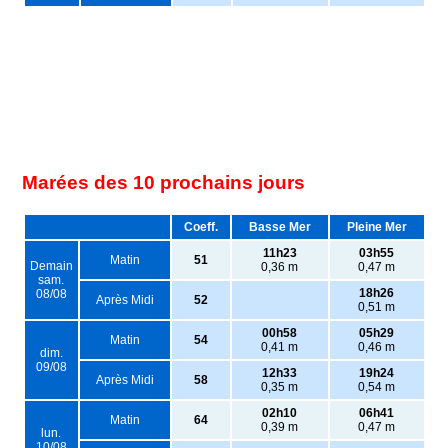
Marées des 10 prochains jours
Coeff.
Basse Mer
Pleine Mer
11h23
03h55
Matin
51
Demain
0,36 m
0,47 m
sam.
18h26
08/08
Après Midi
52
0,51 m
00h58
05h29
Matin
54
0,41 m
0,46 m
dim.
09/08
12h33
19h24
Après Midi
58
0,35 m
0,54 m
02h10
06h41
Matin
64
0,39 m
0,47 m
lun.
10/08