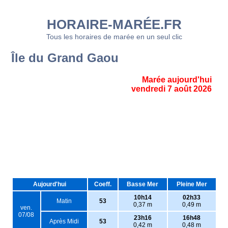
HORAIRE-MARÉE.FR
Tous les horaires de marée en un seul clic
Île du Grand Gaou
Marée aujourd'hui
vendredi 7 août 2026
Aujourd'hui
Coeff.
Basse Mer
Pleine Mer
10h14
02h33
Matin
53
0,37 m
0,49 m
ven.
07/08
23h16
16h48
Après Midi
53
0,42 m
0,48 m