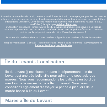
Annuaire des marées de Île du Levant donné à titre indicatif, ne remplaçant pas les documents
officiels. Les concepteurs déclinent toutes responsabilités pour tout dommage découlant d'une
quelconque utilisation. Données de marée (heure pleine-mer, basse-mer, hauteur d'eau,
coefficient) fournies par
Aviabag Météorem
L'utilisation du service Horaire Marée Île du Levant est gratuite et réservée à un usage
strictement personnel. Les horaires de marée de Île du Levant présentées sur ce site sont
édités par l'équipe éditoriale de https://www.horaire-maree.fr
Annuaire de marée – Almanach des marées – Agenda des marées – Table des marées
Widget Webmaster
-
Contact
-
Plan métro Paris
-
Marée dans le monde
-
Développement
-
Laboratoire d'Analyses Médicales
Île du Levant - Localisation
Île du Levant () est située en dans le département . Île du
Levant est une très belle ville pour admirer le spectacle des
marées. Nous vous recommandons les ballades en bord de
mer lors de la marée haute à Île du Levant. Nous vous
conseillons également d'essayer la pêche à pied lors de la
marée basse à Île du Levant.
Marée à Île du Levant