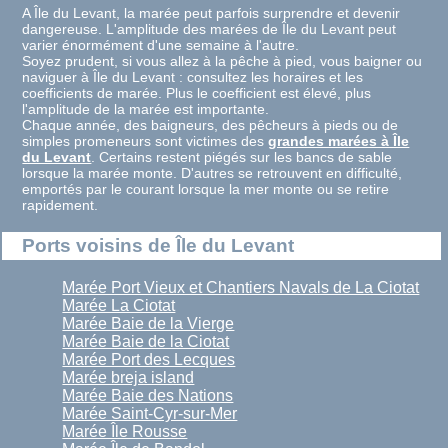
A Île du Levant, la marée peut parfois surprendre et devenir
dangereuse. L'amplitude des marées de Île du Levant peut
varier énormément d'une semaine à l'autre.
Soyez prudent, si vous allez à la pêche à pied, vous baigner ou
naviguer à Île du Levant : consultez les horaires et les
coefficients de marée. Plus le coefficient est élevé, plus
l'amplitude de la marée est importante.
Chaque année, des baigneurs, des pêcheurs à pieds ou de
simples promeneurs sont victimes des
grandes marées à Île
du Levant
. Certains restent piégés sur les bancs de sable
lorsque la marée monte. D'autres se retrouvent en difficulté,
emportés par le courant lorsque la mer monte ou se retire
rapidement.
Ports voisins de Île du Levant
Marée Port Vieux et Chantiers Navals de La Ciotat
Marée La Ciotat
Marée Baie de la Vierge
Marée Baie de la Ciotat
Marée Port des Lecques
Marée breja island
Marée Baie des Nations
Marée Saint-Cyr-sur-Mer
Marée Île Rousse