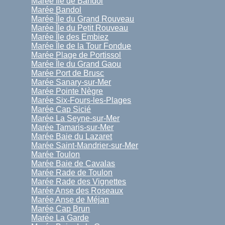
Marée Île de Bandol
Marée Bandol
Marée Île du Grand Rouveau
Marée Île du Petit Rouveau
Marée Île des Embiez
Marée Île de la Tour Fondue
Marée Plage de Portissol
Marée Île du Grand Gaou
Marée Port de Brusc
Marée Sanary-sur-Mer
Marée Pointe Nègre
Marée Six-Fours-les-Plages
Marée Cap Sicié
Marée La Seyne-sur-Mer
Marée Tamaris-sur-Mer
Marée Baie du Lazaret
Marée Saint-Mandrier-sur-Mer
Marée Toulon
Marée Baie de Cavalas
Marée Rade de Toulon
Marée Rade des Vignettes
Marée Anse des Roseaux
Marée Anse de Méjan
Marée Cap Brun
Marée La Garde