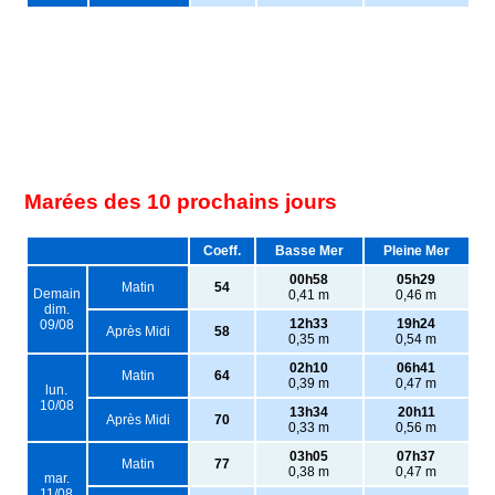
Marées des 10 prochains jours
Coeff.
Basse Mer
Pleine Mer
00h58
05h29
Matin
54
Demain
0,41 m
0,46 m
dim.
12h33
19h24
09/08
Après Midi
58
0,35 m
0,54 m
02h10
06h41
Matin
64
0,39 m
0,47 m
lun.
10/08
13h34
20h11
Après Midi
70
0,33 m
0,56 m
03h05
07h37
Matin
77
0,38 m
0,47 m
mar.
11/08