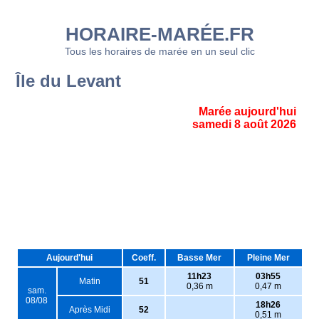
HORAIRE-MARÉE.FR
Tous les horaires de marée en un seul clic
Île du Levant
Marée aujourd'hui
samedi 8 août 2026
Aujourd'hui
Coeff.
Basse Mer
Pleine Mer
11h23
03h55
Matin
51
0,36 m
0,47 m
sam.
08/08
18h26
Après Midi
52
0,51 m