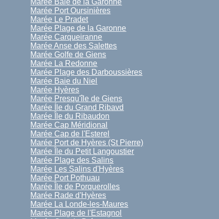
Marée Baie de la Garonne
Marée Port Oursinières
Marée Le Pradet
Marée Plage de la Garonne
Marée Carqueiranne
Marée Anse des Salettes
Marée Golfe de Giens
Marée La Redonne
Marée Plage des Darboussières
Marée Baie du Niel
Marée Hyères
Marée Presqu'île de Giens
Marée Íle du Grand Ribavd
Marée Île du Ribaudon
Marée Cap Méridional
Marée Cap de l'Esterel
Marée Port de Hyères (St Pierre)
Marée Île du Petit Langoustier
Marée Plage des Salins
Marée Les Salins d'Hyères
Marée Port Pothuau
Marée Île de Porquerolles
Marée Rade d'Hyères
Marée La Londe-les-Maures
Marée Plage de l'Estagnol