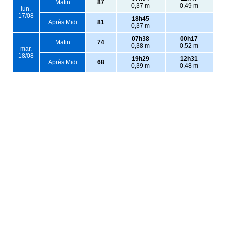
Matin
87
0,37 m
0,49 m
lun.
17/08
18h45
Après Midi
81
0,37 m
07h38
00h17
Matin
74
0,38 m
0,52 m
mar.
18/08
19h29
12h31
Après Midi
68
0,39 m
0,48 m