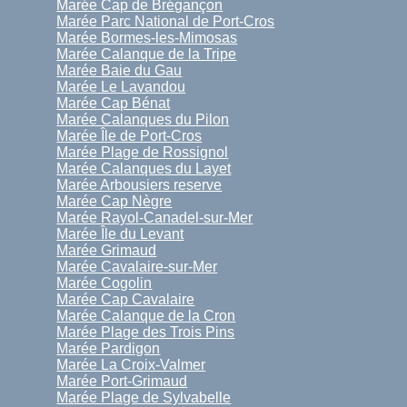
Marée Cap de Brégançon
Marée Parc National de Port-Cros
Marée Bormes-les-Mimosas
Marée Calanque de la Tripe
Marée Baie du Gau
Marée Le Lavandou
Marée Cap Bénat
Marée Calanques du Pilon
Marée Île de Port-Cros
Marée Plage de Rossignol
Marée Calanques du Layet
Marée Arbousiers reserve
Marée Cap Nègre
Marée Rayol-Canadel-sur-Mer
Marée Île du Levant
Marée Grimaud
Marée Cavalaire-sur-Mer
Marée Cogolin
Marée Cap Cavalaire
Marée Calanque de la Cron
Marée Plage des Trois Pins
Marée Pardigon
Marée La Croix-Valmer
Marée Port-Grimaud
Marée Plage de Sylvabelle