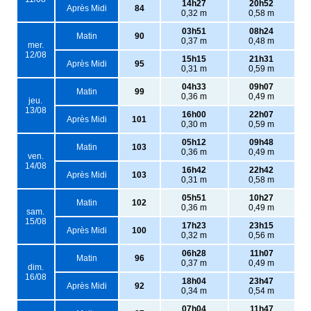
14h27
20h52
Après Midi
84
0,32 m
0,58 m
03h51
08h24
Matin
90
0,37 m
0,48 m
mer.
12/08
15h15
21h31
Après Midi
95
0,31 m
0,59 m
04h33
09h07
Matin
99
0,36 m
0,49 m
jeu.
13/08
16h00
22h07
Après Midi
101
0,30 m
0,59 m
05h12
09h48
Matin
103
0,36 m
0,49 m
ven.
14/08
16h42
22h42
Après Midi
103
0,31 m
0,58 m
05h51
10h27
Matin
102
0,36 m
0,49 m
sam.
15/08
17h23
23h15
Après Midi
100
0,32 m
0,56 m
06h28
11h07
Matin
96
0,37 m
0,49 m
dim.
16/08
18h04
23h47
Après Midi
92
0,34 m
0,54 m
07h04
11h47