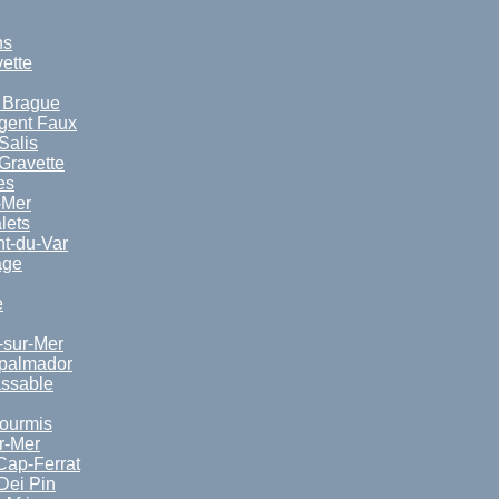
ns
vette
a Brague
rgent Faux
Salis
Gravette
es
-Mer
lets
nt-du-Var
age
e
-sur-Mer
spalmador
ssable
ourmis
r-Mer
Cap-Ferrat
Dei Pin