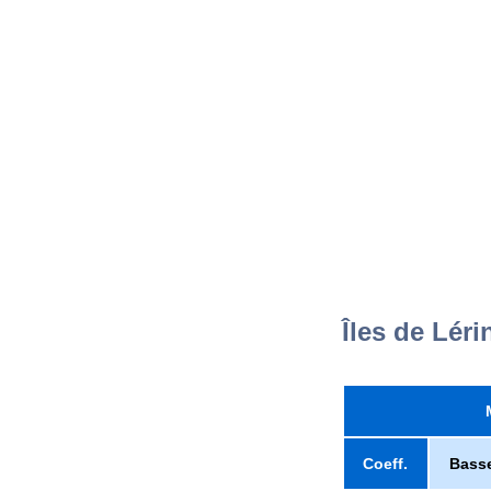
Îles de Léri
Coeff.
Bass