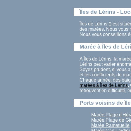
Îles de Lérins - Loc
Îles de Lérins () est situ
des marées. Nous vous r
Nous vous conseillons ég
Marée à Îles de Lér
A Îles de Lérins, la mar
Lérins peut varier énorm
Soyez prudent, si vous al
et les coefficients de mar
Chaque année, des baign
marées à Îles de Lérins
.
retrouvent en difficulté,
Ports voisins de Îl
Marée Plage d'Hér
Marée Plage de Gi
Marée Ramatuelle
Marée Cap Lardier