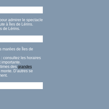
e pour admirer le spectacle
e à Îles de Lérins.
s de Lérins.
es marées de Îles de
 : consultez les horaires
t importante.
ctimes des
grandes
e monte. D'autres se
ment.