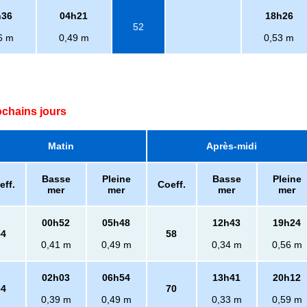
h36
04h21
18h26
52
6 m
0,49 m
0,53 m
ochains jours
Matin
Après-midi
Basse
Pleine
Basse
Pleine
eff.
Coeff.
mer
mer
mer
mer
00h52
05h48
12h43
19h24
54
58
0,41 m
0,49 m
0,34 m
0,56 m
02h03
06h54
13h41
20h12
64
70
0,39 m
0,49 m
0,33 m
0,59 m