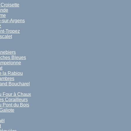
 Croisette
ande
ime
-sur-Argens
z
nt-Tropez
scalet
nebiers
oches Bleues
ampelonne
t
 la Rabiou
sambres
and Boucharel
u Four à Chaux
s Corailleurs
 Pont du Bois
Galiote
ël
t