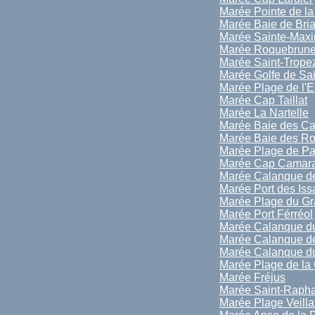
Marée Pointe de la
Marée Baie de Bri
Marée Sainte-Max
Marée Roquebrune
Marée Saint-Trope
Marée Golfe de Sai
Marée Plage de l'E
Marée Cap Taillat
Marée La Nartelle
Marée Baie des Ca
Marée Baie des R
Marée Plage de P
Marée Cap Camara
Marée Calanque de
Marée Port des Is
Marée Plage du Gr
Marée Port Férréol
Marée Calanque d
Marée Calanque de
Marée Calanque du
Marée Plage de la 
Marée Fréjus
Marée Saint-Rapha
Marée Plage Veilla