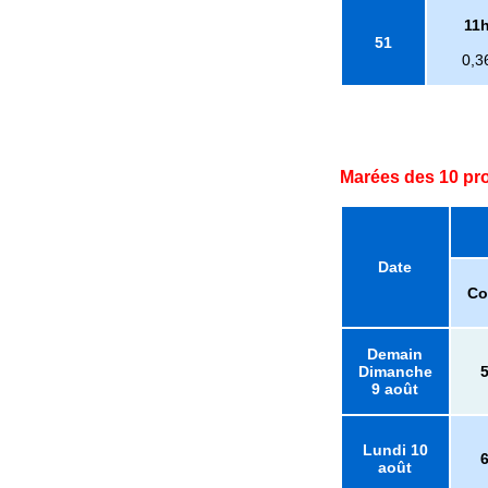
11
51
0,3
Marées des 10 pr
Date
Co
Demain
Dimanche
9 août
Lundi 10
août