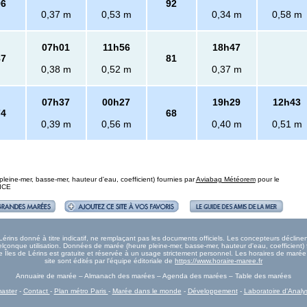
96
92
0,37 m
0,53 m
0,34 m
0,58 m
07h01
11h56
18h47
87
81
0,38 m
0,52 m
0,37 m
07h37
00h27
19h29
12h43
74
68
0,39 m
0,56 m
0,40 m
0,51 m
eine-mer, basse-mer, hauteur d'eau, coefficient) fournies par
Aviabag Météorem
pour le
NICE
rins donné à titre indicatif, ne remplaçant pas les documents officiels. Les concepteurs déclinen
onque utilisation. Données de marée (heure pleine-mer, basse-mer, hauteur d'eau, coefficient) 
ée Îles de Lérins est gratuite et réservée à un usage strictement personnel. Les horaires de maré
site sont édités par l'équipe éditoriale de
https://www.horaire-maree.fr
Annuaire de marée – Almanach des marées – Agenda des marées – Table des marées
aster
-
Contact
-
Plan métro Paris
-
Marée dans le monde
-
Développement
-
Laboratoire d'Analy