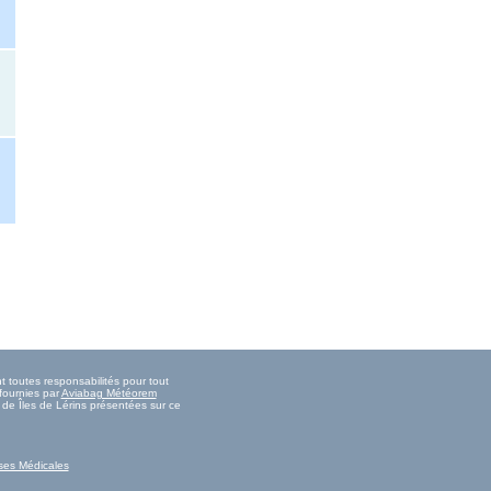
t toutes responsabilités pour tout
fournies par
Aviabag Météorem
e de Îles de Lérins présentées sur ce
ses Médicales