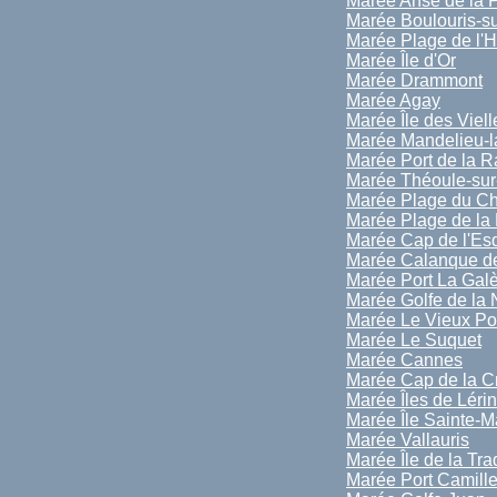
Marée Anse de la 
Marée Boulouris-s
Marée Plage de l'
Marée Île d'Or
Marée Drammont
Marée Agay
Marée Île des Viell
Marée Mandelieu-l
Marée Port de la 
Marée Théoule-sur
Marée Plage du C
Marée Plage de la
Marée Cap de l'Esq
Marée Calanque d
Marée Port La Gal
Marée Golfe de la
Marée Le Vieux Po
Marée Le Suquet
Marée Cannes
Marée Cap de la Cr
Marée Îles de Léri
Marée Île Sainte-M
Marée Vallauris
Marée Île de la Tra
Marée Port Camill