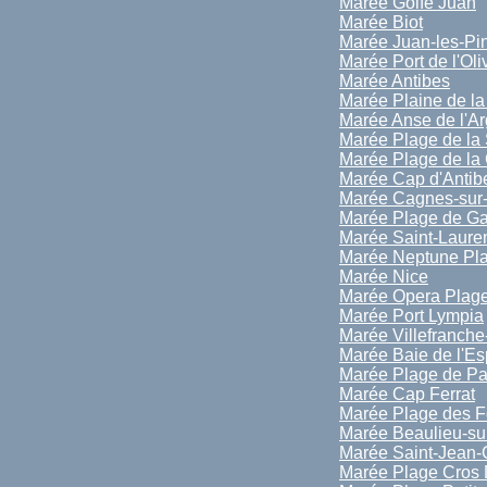
Marée Golfe Juan
Marée Biot
Marée Juan-les-Pi
Marée Port de l'Oli
Marée Antibes
Marée Plaine de l
Marée Anse de l'A
Marée Plage de la 
Marée Plage de la 
Marée Cap d'Antib
Marée Cagnes-sur
Marée Plage de Ga
Marée Saint-Laure
Marée Neptune Pl
Marée Nice
Marée Opera Plag
Marée Port Lympia
Marée Villefranche
Marée Baie de l'E
Marée Plage de Pa
Marée Cap Ferrat
Marée Plage des F
Marée Beaulieu-su
Marée Saint-Jean-
Marée Plage Cros 