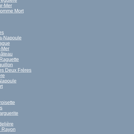
Péguière
ur-Mer
Homme Mort
es
a-Napoule
Rague
-Mer
hâteau
 Raguette
uillon
es Deux Frères
ère
 Napoule
rt
oisette
ns
arguerite
delière
e Rayon