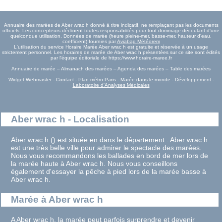
Annuaire des marées de Aber wrac h donné à titre indicatif, ne remplaçant pas les documents
officiels. Les concepteurs déclinent toutes responsabilités pour tout dommage découlant d'une
quelconque utilisation. Données de marée (heure pleine-mer, basse-mer, hauteur d'eau,
coefficient) fournies par
Aviabag Météorem
L'utilisation du service Horaire Marée Aber wrac h est gratuite et réservée à un usage
strictement personnel. Les horaires de marée de Aber wrac h présentées sur ce site sont édités
par l'équipe éditoriale de https://www.horaire-maree.fr
Annuaire de marée – Almanach des marées – Agenda des marées – Table des marées
Widget Webmaster
-
Contact
-
Plan métro Paris
-
Marée dans le monde
-
Développement
-
Laboratoire d'Analyses Médicales
Aber wrac h - Localisation
Aber wrac h () est située en dans le département . Aber wrac h
est une très belle ville pour admirer le spectacle des marées.
Nous vous recommandons les ballades en bord de mer lors de
la marée haute à Aber wrac h. Nous vous conseillons
également d'essayer la pêche à pied lors de la marée basse à
Aber wrac h.
Marée à Aber wrac h
A Aber wrac h, la marée peut parfois surprendre et devenir