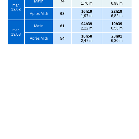
Matin
74
1,70 m
6,98 m
mar.
18/08
16h19
22h19
Après Midi
68
1,97 m
6,82 m
04h39
10h39
Matin
61
2,22 m
6,53 m
mer.
19/08
16h58
23h01
Après Midi
54
2,47 m
6,30 m