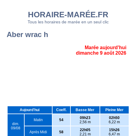
HORAIRE-MARÉE.FR
Tous les horaires de marée en un seul clic
Aber wrac h
Marée aujourd'hui
dimanche 9 août 2026
Aujourd'hui
Coeff.
Basse Mer
Pleine Mer
09h23
02h50
Matin
54
2,56 m
6,22 m
dim.
09/08
22h05
15h26
Après Midi
58
2,21 m
6,47 m