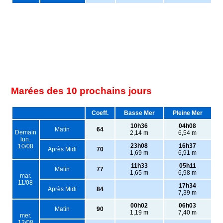
Marées des 10 prochains jours
Coeff.
Basse Mer
Pleine Mer
10h36
04h08
Matin
64
Demain
2,14 m
6,54 m
lun.
23h08
16h37
10/08
Après Midi
70
1,69 m
6,91 m
11h33
05h11
Matin
77
1,65 m
6,98 m
mar.
11/08
17h34
Après Midi
84
7,39 m
00h02
06h03
Matin
90
1,19 m
7,40 m
mer.
12/08