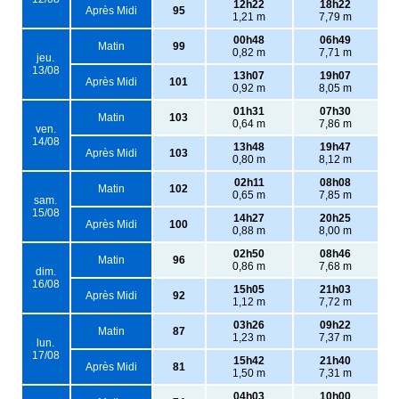
12h22
18h22
Après Midi
95
1,21 m
7,79 m
00h48
06h49
Matin
99
0,82 m
7,71 m
jeu.
13/08
13h07
19h07
Après Midi
101
0,92 m
8,05 m
01h31
07h30
Matin
103
0,64 m
7,86 m
ven.
14/08
13h48
19h47
Après Midi
103
0,80 m
8,12 m
02h11
08h08
Matin
102
0,65 m
7,85 m
sam.
15/08
14h27
20h25
Après Midi
100
0,88 m
8,00 m
02h50
08h46
Matin
96
0,86 m
7,68 m
dim.
16/08
15h05
21h03
Après Midi
92
1,12 m
7,72 m
03h26
09h22
Matin
87
1,23 m
7,37 m
lun.
17/08
15h42
21h40
Après Midi
81
1,50 m
7,31 m
04h03
10h00