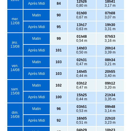
12h26
18h41
Après Midi
84
0,80 m
3,17 m
01h00
07h08
Matin
90
0,67 m
3,07 m
mer.
12/08
13h17
19h30
Après Midi
95
0,63 m
3,31 m
01h48
07h53
Matin
99
0,54 m
3,16 m
jeu.
13/08
14h03
20h14
Après Midi
101
0,50 m
3,39 m
02h31
08h34
Matin
103
0,47 m
3,21 m
ven.
14/08
14h45
20h55
Après Midi
103
0,44 m
3,40 m
03h12
09h12
Matin
102
0,47 m
3,20 m
sam.
15/08
15h25
21h34
Après Midi
100
0,44 m
3,35 m
03h51
09h48
Matin
96
0,53 m
3,14 m
dim.
16/08
16h05
22h10
Après Midi
92
0,51 m
3,23 m
04h29
10h23