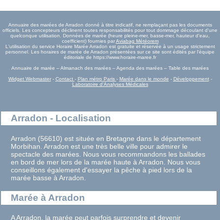
Annuaire des marées de Arradon donné à titre indicatif, ne remplaçant pas les documents
officiels. Les concepteurs déclinent toutes responsabilités pour tout dommage découlant d'une
quelconque utilisation. Données de marée (heure pleine-mer, basse-mer, hauteur d'eau,
coefficient) fournies par
Aviabag Météorem
L'utilisation du service Horaire Marée Arradon est gratuite et réservée à un usage strictement
personnel. Les horaires de marée de Arradon présentées sur ce site sont édités par l'équipe
éditoriale de https://www.horaire-maree.fr
Annuaire de marée – Almanach des marées – Agenda des marées – Table des marées
Widget Webmaster
-
Contact
-
Plan métro Paris
-
Marée dans le monde
-
Développement
-
Laboratoire d'Analyses Médicales
Arradon - Localisation
Arradon (56610) est située en Bretagne dans le département
Morbihan. Arradon est une très belle ville pour admirer le
spectacle des marées. Nous vous recommandons les ballades
en bord de mer lors de la marée haute à Arradon. Nous vous
conseillons également d'essayer la pêche à pied lors de la
marée basse à Arradon.
Marée à Arradon
A Arradon, la marée peut parfois surprendre et devenir