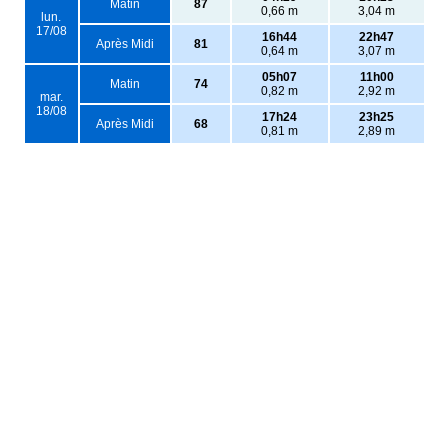
Matin
87
0,66 m
3,04 m
lun.
17/08
16h44
22h47
Après Midi
81
0,64 m
3,07 m
05h07
11h00
Matin
74
0,82 m
2,92 m
mar.
18/08
17h24
23h25
Après Midi
68
0,81 m
2,89 m