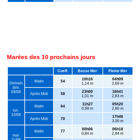
Marées des 10 prochains jours
Coeff.
Basse Mer
Pleine Mer
10h16
04h09
Matin
54
Demain
1,14 m
2,69 m
dim.
23h00
16h41
09/08
Après Midi
58
1,01 m
2,83 m
11h27
05h20
Matin
64
0,99 m
2,80 m
lun.
10/08
17h46
Après Midi
70
3,00 m
00h06
06h18
Matin
77
0,84 m
2,94 m
mar.
11/08