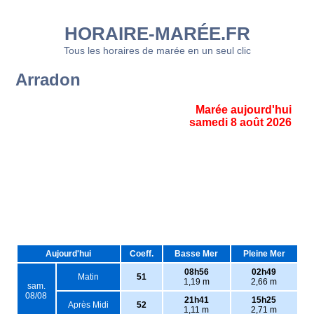
HORAIRE-MARÉE.FR
Tous les horaires de marée en un seul clic
Arradon
Marée aujourd'hui
samedi 8 août 2026
Aujourd'hui
Coeff.
Basse Mer
Pleine Mer
08h56
02h49
Matin
51
1,19 m
2,66 m
sam.
08/08
21h41
15h25
Après Midi
52
1,11 m
2,71 m