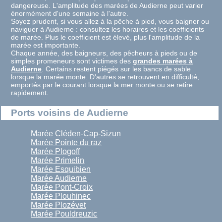
dangereuse. L'amplitude des marées de Audierne peut varier
énormément d'une semaine à l'autre.
Soyez prudent, si vous allez à la pêche à pied, vous baigner ou
naviguer à Audierne : consultez les horaires et les coefficients
de marée. Plus le coefficient est élevé, plus l'amplitude de la
marée est importante.
Chaque année, des baigneurs, des pêcheurs à pieds ou de
simples promeneurs sont victimes des
grandes marées à
Audierne
. Certains restent piégés sur les bancs de sable
lorsque la marée monte. D'autres se retrouvent en difficulté,
emportés par le courant lorsque la mer monte ou se retire
rapidement.
Ports voisins de Audierne
Marée Cléden-Cap-Sizun
Marée Pointe du raz
Marée Plogoff
Marée Primelin
Marée Esquibien
Marée Audierne
Marée Pont-Croix
Marée Plouhinec
Marée Plozévet
Marée Pouldreuzic