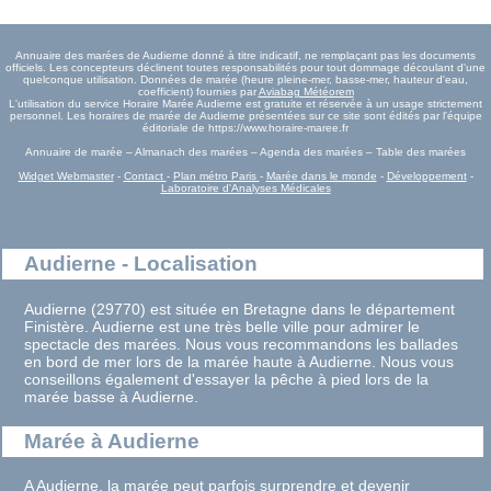
Annuaire des marées de Audierne donné à titre indicatif, ne remplaçant pas les documents
officiels. Les concepteurs déclinent toutes responsabilités pour tout dommage découlant d'une
quelconque utilisation. Données de marée (heure pleine-mer, basse-mer, hauteur d'eau,
coefficient) fournies par
Aviabag Météorem
L'utilisation du service Horaire Marée Audierne est gratuite et réservée à un usage strictement
personnel. Les horaires de marée de Audierne présentées sur ce site sont édités par l'équipe
éditoriale de https://www.horaire-maree.fr
Annuaire de marée – Almanach des marées – Agenda des marées – Table des marées
Widget Webmaster
-
Contact
-
Plan métro Paris
-
Marée dans le monde
-
Développement
-
Laboratoire d'Analyses Médicales
Audierne - Localisation
Audierne (29770) est située en Bretagne dans le département
Finistère. Audierne est une très belle ville pour admirer le
spectacle des marées. Nous vous recommandons les ballades
en bord de mer lors de la marée haute à Audierne. Nous vous
conseillons également d'essayer la pêche à pied lors de la
marée basse à Audierne.
Marée à Audierne
A Audierne, la marée peut parfois surprendre et devenir