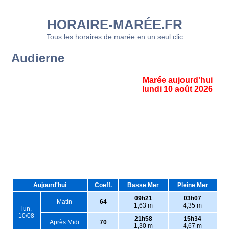
HORAIRE-MARÉE.FR
Tous les horaires de marée en un seul clic
Audierne
Marée aujourd'hui
lundi 10 août 2026
Aujourd'hui
Coeff.
Basse Mer
Pleine Mer
09h21
03h07
Matin
64
1,63 m
4,35 m
lun.
10/08
21h58
15h34
Après Midi
70
1,30 m
4,67 m