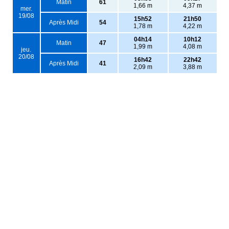
Matin
61
1,66 m
4,37 m
mer.
19/08
15h52
21h50
Après Midi
54
1,78 m
4,22 m
04h14
10h12
Matin
47
1,99 m
4,08 m
jeu.
20/08
16h42
22h42
Après Midi
41
2,09 m
3,88 m