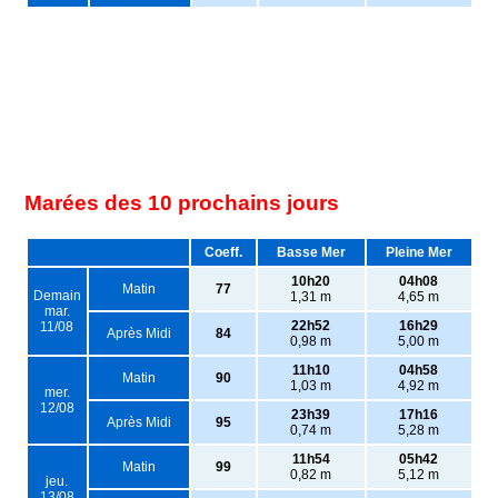
Marées des 10 prochains jours
Coeff.
Basse Mer
Pleine Mer
10h20
04h08
Matin
77
Demain
1,31 m
4,65 m
mar.
22h52
16h29
11/08
Après Midi
84
0,98 m
5,00 m
11h10
04h58
Matin
90
1,03 m
4,92 m
mer.
12/08
23h39
17h16
Après Midi
95
0,74 m
5,28 m
11h54
05h42
Matin
99
0,82 m
5,12 m
jeu.
13/08