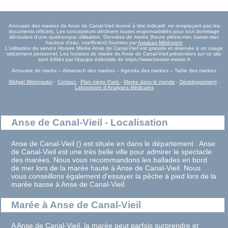
Annuaire des marées de Anse de Canal-Vieil donné à titre indicatif, ne remplaçant pas les
documents officiels. Les concepteurs déclinent toutes responsabilités pour tout dommage
découlant d'une quelconque utilisation. Données de marée (heure pleine-mer, basse-mer,
hauteur d'eau, coefficient) fournies par
Aviabag Météorem
L'utilisation du service Horaire Marée Anse de Canal-Vieil est gratuite et réservée à un usage
strictement personnel. Les horaires de marée de Anse de Canal-Vieil présentées sur ce site
sont édités par l'équipe éditoriale de https://www.horaire-maree.fr
Annuaire de marée – Almanach des marées – Agenda des marées – Table des marées
Widget Webmaster
-
Contact
-
Plan métro Paris
-
Marée dans le monde
-
Développement
-
Laboratoire d'Analyses Médicales
Anse de Canal-Vieil - Localisation
Anse de Canal-Vieil () est située en dans le département . Anse
de Canal-Vieil est une très belle ville pour admirer le spectacle
des marées. Nous vous recommandons les ballades en bord
de mer lors de la marée haute à Anse de Canal-Vieil. Nous
vous conseillons également d'essayer la pêche à pied lors de la
marée basse à Anse de Canal-Vieil.
Marée à Anse de Canal-Vieil
A Anse de Canal-Vieil, la marée peut parfois surprendre et