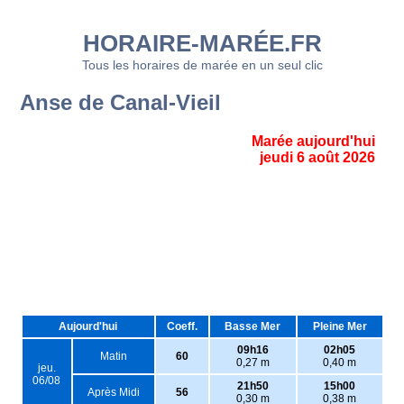
HORAIRE-MARÉE.FR
Tous les horaires de marée en un seul clic
Anse de Canal-Vieil
Marée aujourd'hui
jeudi 6 août 2026
Aujourd'hui
Coeff.
Basse Mer
Pleine Mer
09h16
02h05
Matin
60
0,27 m
0,40 m
jeu.
06/08
21h50
15h00
Après Midi
56
0,30 m
0,38 m