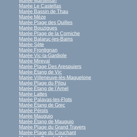
Marée Marseillan
Marée Le Castellas
Marée Bassin de Thau
Marée Mèze
Marée Plage des Quilles
Marée Bouzigues
Marée Plage de la Corniche
Marée Balaruc-les-Bains
Marée Sète
Marée Frontignan
Marée Vic-la-Gardiole
Marée Mireval
Marée Plage Des Aresquiers
Marée Étang de Vic
Marée Villeneuve-lès-Maguelone
Marée Plage du Pilou
Marée Étang de l'Arnel
Marée Lattes
Marée Palavas-les-Flots
Marée Étang de Grec
Marée Pérols
Marée Mauguio
Marée Étang de Mauguio
Marée Plage du Grand Travers
Marée Plage du Couchant