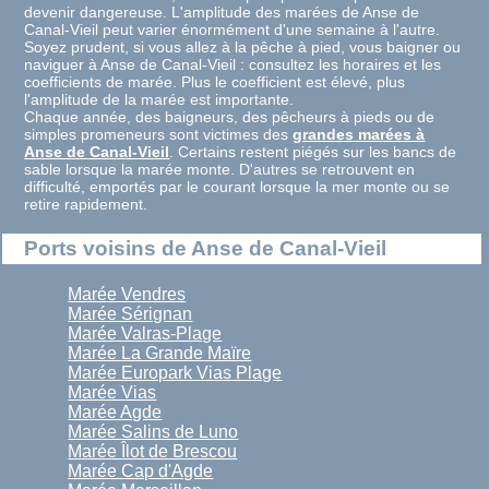
devenir dangereuse. L'amplitude des marées de Anse de
Canal-Vieil peut varier énormément d'une semaine à l'autre.
Soyez prudent, si vous allez à la pêche à pied, vous baigner ou
naviguer à Anse de Canal-Vieil : consultez les horaires et les
coefficients de marée. Plus le coefficient est élevé, plus
l'amplitude de la marée est importante.
Chaque année, des baigneurs, des pêcheurs à pieds ou de
simples promeneurs sont victimes des
grandes marées à
Anse de Canal-Vieil
. Certains restent piégés sur les bancs de
sable lorsque la marée monte. D'autres se retrouvent en
difficulté, emportés par le courant lorsque la mer monte ou se
retire rapidement.
Ports voisins de Anse de Canal-Vieil
Marée Vendres
Marée Sérignan
Marée Valras-Plage
Marée La Grande Maïre
Marée Europark Vias Plage
Marée Vias
Marée Agde
Marée Salins de Luno
Marée Îlot de Brescou
Marée Cap d'Agde