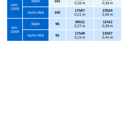
Matin
102
0,26 m
0,39 m
sam.
15/08
17h07
23h24
Après Midi
100
0,21 m
0,46 m
06h11
11h12
Matin
96
0,27 m
0,39 m
dim.
16/08
17h49
23h57
Après Midi
92
0,23 m
0,44 m