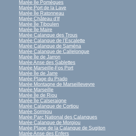
Marée Île Pomègues
Marée Port de la Lave
Marée Île Ratonneau
Marée Château d'If
Marée Île Tiboulen
Marée Île Maire
Marée Calanque des Trous
Marée Calanque de l'Escalette
Marée Calanque de Saména
Marée Calanque de Callelongue
Marée Île de Jarron
Marée Anse des Sablettes
Marée Marseille-Fos Port
Marée Île de Jarre
Marée Plage du Prado
Marée Montagne de Marseilleveyre
Marée Marseille
Marée Île de Riou
Marée Île Calseraigne
Marée Calanque de Cortiou
Marée Sormiou
Marée Parc National des Calanques
Marée Calanque de Morgiou
Marée Plage de la Calanque de Sugiton
Marée Anse des Enfers