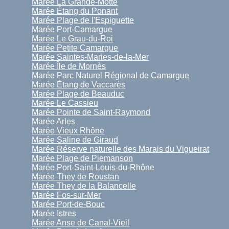
Marée La Grande-Motte
Marée Étang du Ponant
Marée Plage de l'Espiguette
Marée Port-Camargue
Marée Le Grau-du-Roi
Marée Petite Camargue
Marée Saintes-Maries-de-la-Mer
Marée Île de Mornès
Marée Parc Naturel Régional de Camargue
Marée Étang de Vaccarès
Marée Plage de Beauduc
Marée Le Cassieu
Marée Pointe de Saint-Raymond
Marée Arles
Marée Vieux Rhône
Marée Saline de Giraud
Marée Réserve naturelle des Marais du Vigueirat
Marée Plage de Piemanson
Marée Port-Saint-Louis-du-Rhône
Marée They de Roustan
Marée They de la Balancelle
Marée Fos-sur-Mer
Marée Port-de-Bouc
Marée Istres
Marée Anse de Canal-Vieil