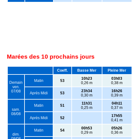
Marées des 10 prochains jours
Coeff.
Basse Mer
Pleine Mer
10h23
03h03
Matin
53
Demain
0,26 m
0,38 m
ven.
23h34
16h26
07/08
Après Midi
53
0,30 m
0,39 m
11h31
04h11
Matin
51
0,25 m
0,37 m
sam.
08/08
17h55
Après Midi
52
0,41 m
00h53
05h26
Matin
54
0,29 m
0,36 m
dim.
09/08