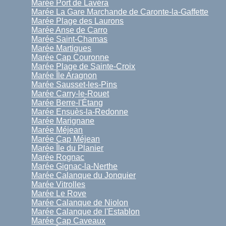
Marée Port de Lavéra
Marée La Gare Marchande de Caronte-la-Gaffette
Marée Plage des Laurons
Marée Anse de Carro
Marée Saint-Chamas
Marée Martigues
Marée Cap Couronne
Marée Plage de Sainte-Croix
Marée Île Aragnon
Marée Sausset-les-Pins
Marée Carry-le-Rouet
Marée Berre-l'Étang
Marée Ensuès-la-Redonne
Marée Marignane
Marée Méjean
Marée Cap Méjean
Marée Île du Planier
Marée Rognac
Marée Gignac-la-Nerthe
Marée Calanque du Jonquier
Marée Vitrolles
Marée Le Rove
Marée Calanque de Niolon
Marée Calanque de l'Establon
Marée Cap Caveaux