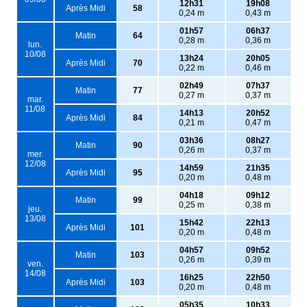
12h31
19h08
Après Midi
58
0,24 m
0,43 m
01h57
06h37
Matin
64
0,28 m
0,36 m
lun.
10/08
13h24
20h05
Après Midi
70
0,22 m
0,46 m
02h49
07h37
Matin
77
0,27 m
0,37 m
mar.
11/08
14h13
20h52
Après Midi
84
0,21 m
0,47 m
03h36
08h27
Matin
90
0,26 m
0,37 m
mer.
12/08
14h59
21h35
Après Midi
95
0,20 m
0,48 m
04h18
09h12
Matin
99
0,25 m
0,38 m
jeu.
13/08
15h42
22h13
Après Midi
101
0,20 m
0,48 m
04h57
09h52
Matin
103
0,26 m
0,39 m
ven.
14/08
16h25
22h50
Après Midi
103
0,20 m
0,48 m
05h35
10h33