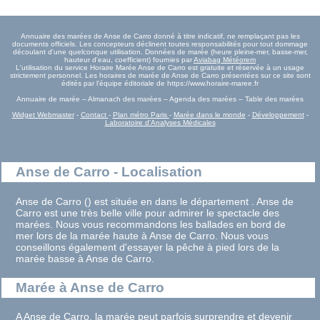
Annuaire des marées de Anse de Carro donné à titre indicatif, ne remplaçant pas les
documents officiels. Les concepteurs déclinent toutes responsabilités pour tout dommage
découlant d'une quelconque utilisation. Données de marée (heure pleine-mer, basse-mer,
hauteur d'eau, coefficient) fournies par
Aviabag Météorem
L'utilisation du service Horaire Marée Anse de Carro est gratuite et réservée à un usage
strictement personnel. Les horaires de marée de Anse de Carro présentées sur ce site sont
édités par l'équipe éditoriale de https://www.horaire-maree.fr
Annuaire de marée – Almanach des marées – Agenda des marées – Table des marées
Widget Webmaster
-
Contact
-
Plan métro Paris
-
Marée dans le monde
-
Développement
-
Laboratoire d'Analyses Médicales
Anse de Carro - Localisation
Anse de Carro () est située en dans le département . Anse de
Carro est une très belle ville pour admirer le spectacle des
marées. Nous vous recommandons les ballades en bord de
mer lors de la marée haute à Anse de Carro. Nous vous
conseillons également d'essayer la pêche à pied lors de la
marée basse à Anse de Carro.
Marée à Anse de Carro
A Anse de Carro, la marée peut parfois surprendre et devenir