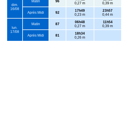
Matin
96
0,27 m
0,39 m
dim.
16/08
17h49
23h57
Après Midi
92
0,23 m
0,44 m
06h48
11h54
Matin
87
0,27 m
0,39 m
lun.
17/08
18h34
Après Midi
81
0,26 m