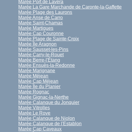
Marée Port de Lavéra
Marée La Gare Marchande de Caronte-la-Gaffette
Marée Plage des Laurons
Marée Anse de Carro
Marée Saint-Chamas
Marée Martigues
Marée Cap Couronne
Marée Plage de Sainte-Croix
Marée Île Aragnon
Marée Sausset-les-Pins
Marée Carry-le-Rouet
Marée Berre-l'Étang
Marée Ensuès-la-Redonne
Marée Marignane
Marée Méjean
Marée Cap Méjean
Marée Île du Planier
Marée Rognac
Marée Gignac-la-Nerthe
Marée Calanque du Jonquier
Marée Vitrolles
Marée Le Rove
Marée Calanque de Niolon
Marée Calanque de l'Establon
Marée Cap Caveaux