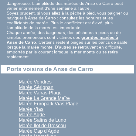
dangereuse. L'amplitude des marées de Anse de Carro peut
varier énormément d'une semaine à l'autre.
Soyez prudent, si vous allez à la pêche à pied, vous baigner ou
naviguer à Anse de Carro : consultez les horaires et les
coefficients de marée. Plus le coefficient est élevé, plus
l'amplitude de la marée est importante.
Chaque année, des baigneurs, des pêcheurs à pieds ou de
simples promeneurs sont victimes des
grandes marées à
Anse de Carro
. Certains restent piégés sur les bancs de sable
lorsque la marée monte. D'autres se retrouvent en difficulté,
emportés par le courant lorsque la mer monte ou se retire
rapidement.
Ports voisins de Anse de Carro
Marée Vendres
Marée Sérignan
Marée Valras-Plage
Marée La Grande Maïre
Marée Europark Vias Plage
Marée Vias
Marée Agde
Marée Salins de Luno
Marée Îlot de Brescou
Marée Cap d'Agde