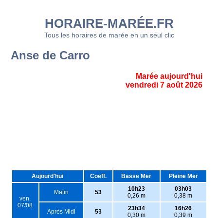
HORAIRE-MARÉE.FR
Tous les horaires de marée en un seul clic
Anse de Carro
Marée aujourd'hui
vendredi 7 août 2026
Aujourd'hui
Coeff.
Basse Mer
Pleine Mer
10h23
03h03
Matin
53
0,26 m
0,38 m
ven.
07/08
23h34
16h26
Après Midi
53
0,30 m
0,39 m