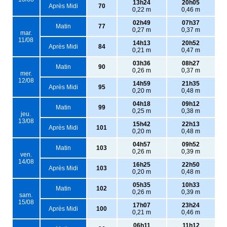
13h24
20h05
Après Midi
70
0,22 m
0,46 m
02h49
07h37
Matin
77
0,27 m
0,37 m
mar.
11/08
14h13
20h52
Après Midi
84
0,21 m
0,47 m
03h36
08h27
Matin
90
0,26 m
0,37 m
mer.
12/08
14h59
21h35
Après Midi
95
0,20 m
0,48 m
04h18
09h12
Matin
99
0,25 m
0,38 m
jeu.
13/08
15h42
22h13
Après Midi
101
0,20 m
0,48 m
04h57
09h52
Matin
103
0,26 m
0,39 m
ven.
14/08
16h25
22h50
Après Midi
103
0,20 m
0,48 m
05h35
10h33
Matin
102
0,26 m
0,39 m
sam.
15/08
17h07
23h24
Après Midi
100
0,21 m
0,46 m
06h11
11h12