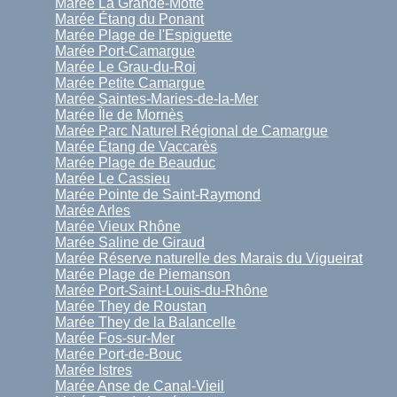
Marée La Grande-Motte
Marée Étang du Ponant
Marée Plage de l'Espiguette
Marée Port-Camargue
Marée Le Grau-du-Roi
Marée Petite Camargue
Marée Saintes-Maries-de-la-Mer
Marée Île de Mornès
Marée Parc Naturel Régional de Camargue
Marée Étang de Vaccarès
Marée Plage de Beauduc
Marée Le Cassieu
Marée Pointe de Saint-Raymond
Marée Arles
Marée Vieux Rhône
Marée Saline de Giraud
Marée Réserve naturelle des Marais du Vigueirat
Marée Plage de Piemanson
Marée Port-Saint-Louis-du-Rhône
Marée They de Roustan
Marée They de la Balancelle
Marée Fos-sur-Mer
Marée Port-de-Bouc
Marée Istres
Marée Anse de Canal-Vieil