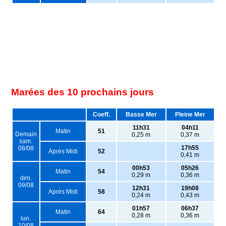
Marées des 10 prochains jours
Coeff.
Basse Mer
Pleine Mer
11h31
04h11
Matin
51
Demain
0,25 m
0,37 m
sam.
17h55
08/08
Après Midi
52
0,41 m
00h53
05h26
Matin
54
0,29 m
0,36 m
dim.
09/08
12h31
19h08
Après Midi
58
0,24 m
0,43 m
01h57
06h37
Matin
64
0,28 m
0,36 m
lun.
10/08