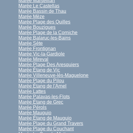
Marée Marseillan
Marée Le Castellas
Marée Bassin de Thau
Marée Mèze
Marée Plage des Quilles
Marée Bouzigues
Marée Plage de la Corniche
Marée Balaruc-les-Bains
Marée Sète
Marée Frontignan
Marée Vic-la-Gardiole
Marée Mireval
Marée Plage Des Aresquiers
Marée Étang de Vic
Marée Villeneuve-lès-Maguelone
Marée Plage du Pilou
Marée Étang de l'Arnel
Marée Lattes
Marée Palavas-les-Flots
Marée Étang de Grec
Marée Pérols
Marée Mauguio
Marée Étang de Mauguio
Marée Plage du Grand Travers
Marée Plage du Couchant