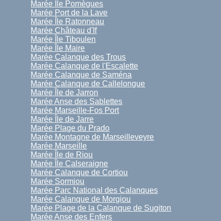
Marée Île Pomègues
Marée Port de la Lave
Marée Île Ratonneau
Marée Château d'If
Marée Île Tiboulen
Marée Île Maire
Marée Calanque des Trous
Marée Calanque de l'Escalette
Marée Calanque de Saména
Marée Calanque de Callelongue
Marée Île de Jarron
Marée Anse des Sablettes
Marée Marseille-Fos Port
Marée Île de Jarre
Marée Plage du Prado
Marée Montagne de Marseilleveyre
Marée Marseille
Marée Île de Riou
Marée Île Calseraigne
Marée Calanque de Cortiou
Marée Sormiou
Marée Parc National des Calanques
Marée Calanque de Morgiou
Marée Plage de la Calanque de Sugiton
Marée Anse des Enfers