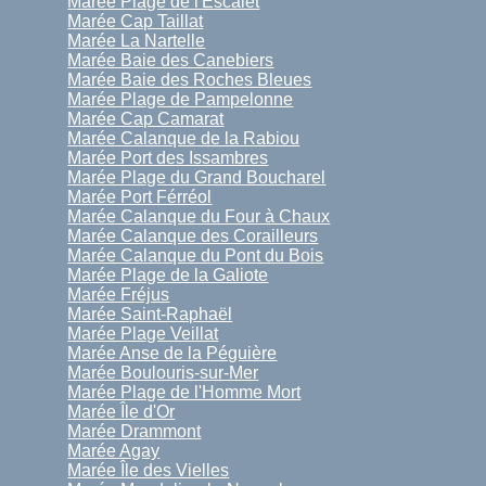
Marée Plage de l'Escalet
Marée Cap Taillat
Marée La Nartelle
Marée Baie des Canebiers
Marée Baie des Roches Bleues
Marée Plage de Pampelonne
Marée Cap Camarat
Marée Calanque de la Rabiou
Marée Port des Issambres
Marée Plage du Grand Boucharel
Marée Port Férréol
Marée Calanque du Four à Chaux
Marée Calanque des Corailleurs
Marée Calanque du Pont du Bois
Marée Plage de la Galiote
Marée Fréjus
Marée Saint-Raphaël
Marée Plage Veillat
Marée Anse de la Péguière
Marée Boulouris-sur-Mer
Marée Plage de l'Homme Mort
Marée Île d'Or
Marée Drammont
Marée Agay
Marée Île des Vielles