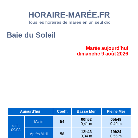
HORAIRE-MARÉE.FR
Tous les horaires de marée en un seul clic
Baie du Soleil
Marée aujourd'hui
dimanche 9 août 2026
Aujourd'hui
Coeff.
Basse Mer
Pleine Mer
00h52
05h48
Matin
54
0,41 m
0,49 m
dim.
09/08
12h43
19h24
Après Midi
58
0,34 m
0,56 m