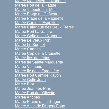
Marée Mandelieu-la-Napoule
Marée Port de la Rague
Marée Théoule-sur-Mer
Marée Plage du Château
Marée Plage de la Raguette
Marée Cap de l'Esquillon
Marée Calanque des Deux Frères
Marée Port La Galère
Marée Golfe de la Napoule
Marée Le Vieux Port
Marée Le Suquet
Marée Cannes
Marée Cap de la Croisette
Marée Îles de Lérins
Marée Île Sainte-Marguerite
Marée Vallauris
Marée Île de la Tradelière
Marée Port Camille Rayon
Marée Golfe Juan
Marée Biot
Marée Juan-les-Pins
Marée Port de l'Olivette
Marée Antibes
Marée Plaine de la Brague
Marée Anse de l'Argent Faux