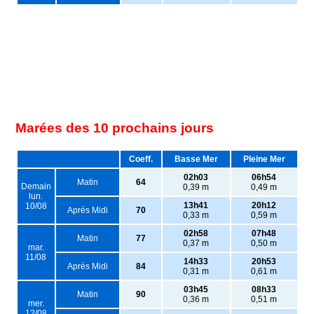
Marées des 10 prochains jours
Coeff.
Basse Mer
Pleine Mer
02h03
06h54
Matin
64
Demain
0,39 m
0,49 m
lun.
13h41
20h12
10/08
Après Midi
70
0,33 m
0,59 m
02h58
07h48
Matin
77
0,37 m
0,50 m
mar.
11/08
14h33
20h53
Après Midi
84
0,31 m
0,61 m
03h45
08h33
Matin
90
0,36 m
0,51 m
mer.
12/08