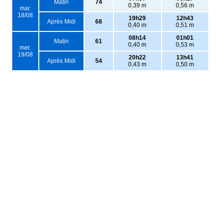
Matin
74
0,39 m
0,56 m
mar.
18/08
19h29
12h43
Après Midi
68
0,40 m
0,51 m
08h14
01h01
Matin
61
0,40 m
0,53 m
mer.
19/08
20h22
13h41
Après Midi
54
0,43 m
0,50 m