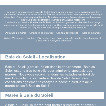
Annuaire des marées de Baie du Soleil donné à titre indicatif, ne remplaçant pas les
documents officiels. Les concepteurs déclinent toutes responsabilités pour tout dommage
découlant d'une quelconque utilisation. Données de marée (heure pleine-mer, basse-mer,
hauteur d'eau, coefficient) fournies par
Aviabag Météorem
L'utilisation du service Horaire Marée Baie du Soleil est gratuite et réservée à un usage
strictement personnel. Les horaires de marée de Baie du Soleil présentées sur ce site sont
édités par l'équipe éditoriale de https://www.horaire-maree.fr
Annuaire de marée – Almanach des marées – Agenda des marées – Table des marées
Widget Webmaster
-
Contact
-
Plan métro Paris
-
Marée dans le monde
-
Développement
-
Laboratoire d'Analyses Médicales
Baie du Soleil - Localisation
Baie du Soleil () est située en dans le département . Baie du
Soleil est une très belle ville pour admirer le spectacle des
marées. Nous vous recommandons les ballades en bord de
mer lors de la marée haute à Baie du Soleil. Nous vous
conseillons également d'essayer la pêche à pied lors de la
marée basse à Baie du Soleil.
Marée à Baie du Soleil
A Baie du Soleil, la marée peut parfois surprendre et devenir