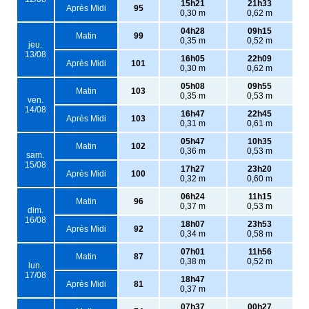
15h21
21h33
Après Midi
95
0,30 m
0,62 m
04h28
09h15
Matin
99
0,35 m
0,52 m
jeu.
13/08
16h05
22h09
Après Midi
101
0,30 m
0,62 m
05h08
09h55
Matin
103
0,35 m
0,53 m
ven.
14/08
16h47
22h45
Après Midi
103
0,31 m
0,61 m
05h47
10h35
Matin
102
0,36 m
0,53 m
sam.
15/08
17h27
23h20
Après Midi
100
0,32 m
0,60 m
06h24
11h15
Matin
96
0,37 m
0,53 m
dim.
16/08
18h07
23h53
Après Midi
92
0,34 m
0,58 m
07h01
11h56
Matin
87
0,38 m
0,52 m
lun.
17/08
18h47
Après Midi
81
0,37 m
07h37
00h27