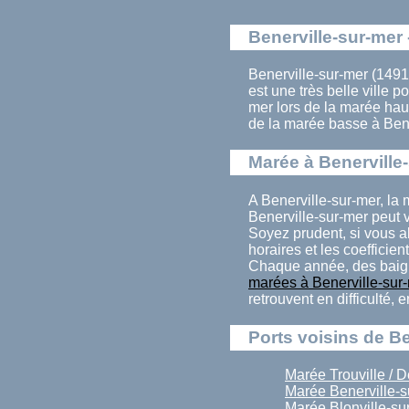
Benerville-sur-mer 
Benerville-sur-mer (149
est une très belle ville
mer lors de la marée hau
de la marée basse à Bene
Marée à Benerville
A Benerville-sur-mer, la
Benerville-sur-mer peut 
Soyez prudent, si vous al
horaires et les coefficien
Chaque année, des baign
marées à Benerville-sur
retrouvent en difficulté,
Ports voisins de Be
Marée Trouville / D
Marée Benerville-s
Marée Blonville-su