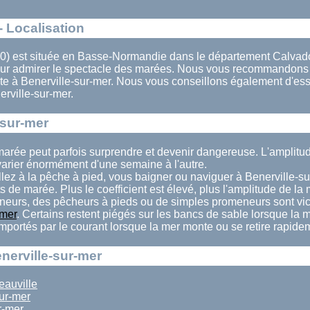
- Localisation
10) est située en Basse-Normandie dans le département Calvado
 pour admirer le spectacle des marées. Nous vous recommandons
te à Benerville-sur-mer. Nous vous conseillons également d'ess
rville-sur-mer.
-sur-mer
 marée peut parfois surprendre et devenir dangereuse. L'amplit
varier énormément d'une semaine à l'autre.
lez à la pêche à pied, vous baigner ou naviguer à Benerville-su
ts de marée. Plus le coefficient est élevé, plus l'amplitude de la
eurs, des pêcheurs à pieds ou de simples promeneurs sont vi
-mer
. Certains restent piégés sur les bancs de sable lorsque la
 emportés par le courant lorsque la mer monte ou se retire rapide
nerville-sur-mer
eauville
ur-mer
r-mer