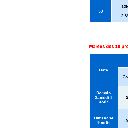
12
53
2,8
Marées des 10 pr
Date
Co
Demain
Samedi 8
août
Dimanche
9 août