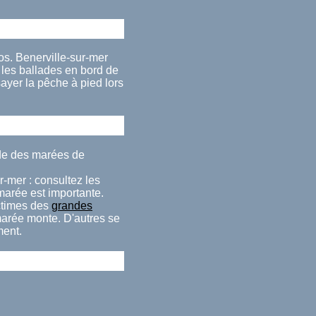
s. Benerville-sur-mer
 les ballades en bord de
ayer la pêche à pied lors
ude des marées de
r-mer : consultez les
 marée est importante.
ctimes des
grandes
 marée monte. D'autres se
ment.