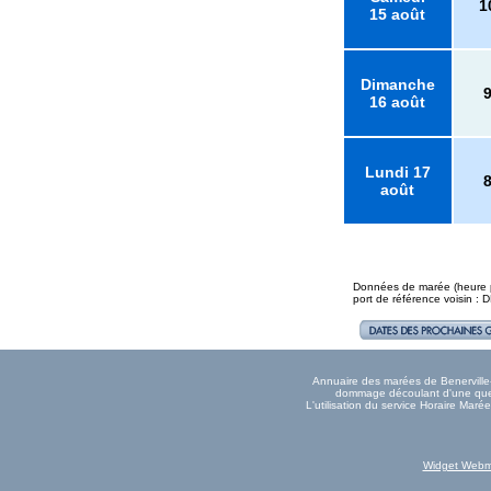
1
15 août
Dimanche
16 août
Lundi 17
août
Données de marée (heure pl
port de référence voisin :
Annuaire des marées de Benerville-s
dommage découlant d'une quelc
L'utilisation du service Horaire Mar
Widget Webm