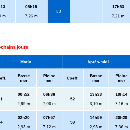
h13
05h15
17h53
53
9 m
7,26 m
7,21 m
ochains jours
Matin
Après-midi
Basse
Pleine
Basse
Pleine
eff.
Coeff.
mer
mer
mer
mer
00h52
06h36
13h33
19h14
51
52
2,99 m
7,06 m
3,10 m
7,16 m
02h20
07h57
14h59
20h29
54
58
2,93 m
7,12 m
2,93 m
7,36 m