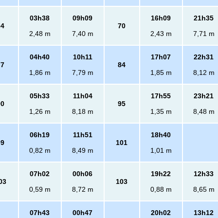
03h38
09h09
16h09
21h35
64
70
2,48 m
7,40 m
2,43 m
7,71 m
04h40
10h11
17h07
22h31
77
84
1,86 m
7,79 m
1,85 m
8,12 m
05h33
11h04
17h55
23h21
90
95
1,26 m
8,18 m
1,35 m
8,48 m
06h19
11h51
18h40
99
101
0,82 m
8,49 m
1,01 m
07h02
00h06
19h22
12h33
03
103
0,59 m
8,72 m
0,88 m
8,65 m
07h43
00h47
20h02
13h12