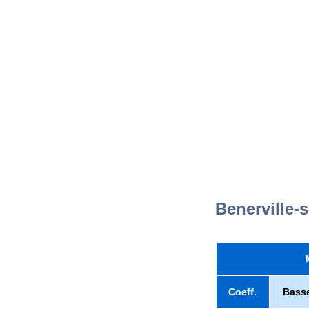
Benerville-
Coeff.
Bass