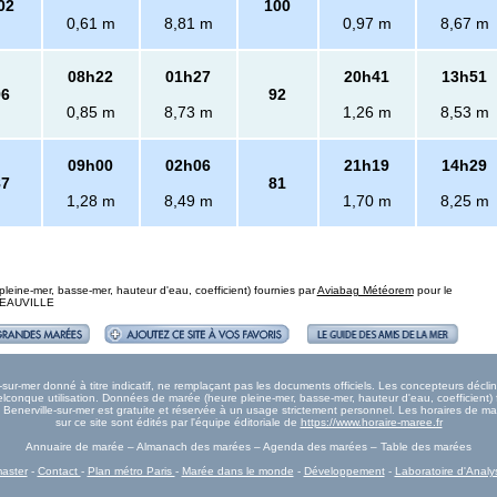
02
100
0,61 m
8,81 m
0,97 m
8,67 m
08h22
01h27
20h41
13h51
96
92
0,85 m
8,73 m
1,26 m
8,53 m
09h00
02h06
21h19
14h29
87
81
1,28 m
8,49 m
1,70 m
8,25 m
eine-mer, basse-mer, hauteur d'eau, coefficient) fournies par
Aviabag Météorem
pour le
 DEAUVILLE
ur-mer donné à titre indicatif, ne remplaçant pas les documents officiels. Les concepteurs déclin
onque utilisation. Données de marée (heure pleine-mer, basse-mer, hauteur d'eau, coefficient) 
ée Benerville-sur-mer est gratuite et réservée à un usage strictement personnel. Les horaires de m
sur ce site sont édités par l'équipe éditoriale de
https://www.horaire-maree.fr
Annuaire de marée – Almanach des marées – Agenda des marées – Table des marées
aster
-
Contact
-
Plan métro Paris
-
Marée dans le monde
-
Développement
-
Laboratoire d'Analy