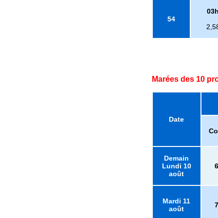
03
54
2,5
Marées des 10 pr
Date
Co
Demain
Lundi 10
août
Mardi 11
août