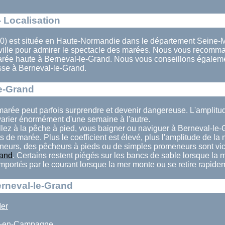
 Localisation
0) est située en Haute-Normandie dans le département Seine-Ma
 ville pour admirer le spectacle des marées. Nous vous recomm
marée haute à Berneval-le-Grand. Nous vous conseillons égalem
sse à Berneval-le-Grand.
e-Grand
marée peut parfois surprendre et devenir dangereuse. L'amplit
arier énormément d'une semaine à l'autre.
llez à la pêche à pied, vous baigner ou naviguer à Berneval-le-
ts de marée. Plus le coefficient est élevé, plus l'amplitude de la
eurs, des pêcheurs à pieds ou de simples promeneurs sont vi
rand
. Certains restent piégés sur les bancs de sable lorsque la
 emportés par le courant lorsque la mer monte ou se retire rapide
erneval-le-Grand
Mer
in-en-Campagne