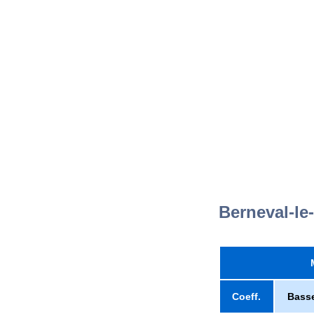
Berneval-le
Coeff.
Bass