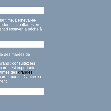
ritime. Berneval-le-
andons les ballades en
ent d'essayer la pêche à
ude des marées de
Grand : consultez les
 marée est importante.
ctimes des
grandes
 marée monte. D'autres se
ment.