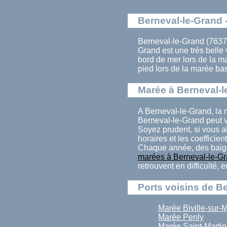
Berneval-le-Grand -
Berneval-le-Grand (7637
Grand est une très belle
bord de mer lors de la 
pied lors de la marée ba
Marée à Berneval-l
A Berneval-le-Grand, la 
Berneval-le-Grand peut v
Soyez prudent, si vous a
horaires et les coefficien
Chaque année, des baign
marées à Berneval-le-G
retrouvent en difficulté,
Ports voisins de B
Marée Biville-sur-
Marée Penly
Marée Saint-Mart