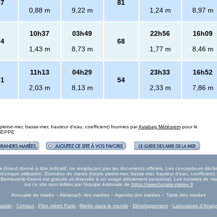
87
81
0,88 m
9,22 m
1,24 m
8,97 m
10h37
03h49
22h56
16h09
74
68
1,43 m
8,73 m
1,77 m
8,46 m
11h13
04h29
23h33
16h52
61
54
2,03 m
8,13 m
2,33 m
7,86 m
eine-mer, basse-mer, hauteur d'eau, coefficient) fournies par
Aviabag Météorem
pour le
 DIEPPE
Grand donné à titre indicatif, ne remplaçant pas les documents officiels. Les concepteurs déclin
onque utilisation. Données de marée (heure pleine-mer, basse-mer, hauteur d'eau, coefficient) 
ée Berneval-le-Grand est gratuite et réservée à un usage strictement personnel. Les horaires de 
sur ce site sont édités par l'équipe éditoriale de
https://www.horaire-maree.fr
Annuaire de marée – Almanach des marées – Agenda des marées – Table des marées
aster
-
Contact
-
Plan métro Paris
-
Marée dans le monde
-
Développement
-
Laboratoire d'Analy