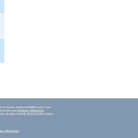
ent toutes responsabilités pour tout
fournies par
Aviabag Météorem
marée de Berneval-le-Grand présentées
ses Médicales