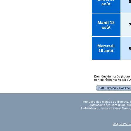
août
Mardi 18
août
Mercredi
19 août
Données de marée (heure pl
port de référence voisin :
Annuaire des marées de Berneval-le-
dommage découlant d'une quelc
L'utilisation du service Horaire Mar
Widget Webm