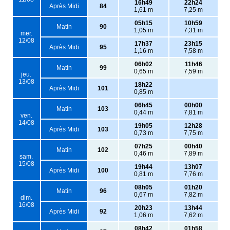
16h49
22h24
Après Midi
84
1,61 m
7,25 m
05h15
10h59
Matin
90
1,05 m
7,31 m
mer.
12/08
17h37
23h15
Après Midi
95
1,16 m
7,58 m
06h02
11h46
Matin
99
0,65 m
7,59 m
jeu.
13/08
18h22
Après Midi
101
0,85 m
06h45
00h00
Matin
103
0,44 m
7,81 m
ven.
14/08
19h05
12h28
Après Midi
103
0,73 m
7,75 m
07h25
00h40
Matin
102
0,46 m
7,89 m
sam.
15/08
19h44
13h07
Après Midi
100
0,81 m
7,76 m
08h05
01h20
Matin
96
0,67 m
7,82 m
dim.
16/08
20h23
13h44
Après Midi
92
1,06 m
7,62 m
08h42
01h58