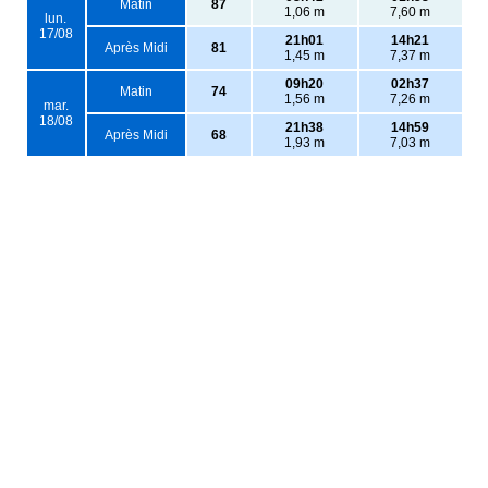
Matin
87
1,06 m
7,60 m
lun.
17/08
21h01
14h21
Après Midi
81
1,45 m
7,37 m
09h20
02h37
Matin
74
1,56 m
7,26 m
mar.
18/08
21h38
14h59
Après Midi
68
1,93 m
7,03 m