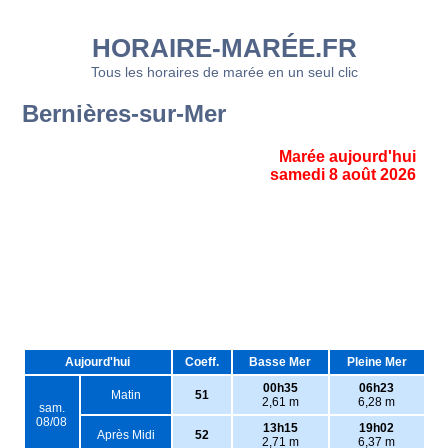
HORAIRE-MARÉE.FR
Tous les horaires de marée en un seul clic
Bernières-sur-Mer
Marée aujourd'hui
samedi 8 août 2026
Aujourd'hui
Coeff.
Basse Mer
Pleine Mer
00h35
06h23
Matin
51
2,61 m
6,28 m
sam.
08/08
13h15
19h02
Après Midi
52
2,71 m
6,37 m