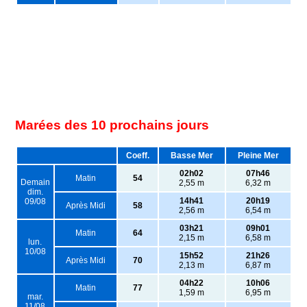
Marées des 10 prochains jours
Coeff.
Basse Mer
Pleine Mer
02h02
07h46
Matin
54
Demain
2,55 m
6,32 m
dim.
14h41
20h19
09/08
Après Midi
58
2,56 m
6,54 m
03h21
09h01
Matin
64
2,15 m
6,58 m
lun.
10/08
15h52
21h26
Après Midi
70
2,13 m
6,87 m
04h22
10h06
Matin
77
1,59 m
6,95 m
mar.
11/08