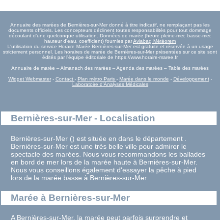
Annuaire des marées de Bernières-sur-Mer donné à titre indicatif, ne remplaçant pas les
documents officiels. Les concepteurs déclinent toutes responsabilités pour tout dommage
découlant d'une quelconque utilisation. Données de marée (heure pleine-mer, basse-mer,
hauteur d'eau, coefficient) fournies par
Aviabag Météorem
L'utilisation du service Horaire Marée Bernières-sur-Mer est gratuite et réservée à un usage
strictement personnel. Les horaires de marée de Bernières-sur-Mer présentées sur ce site sont
édités par l'équipe éditoriale de https://www.horaire-maree.fr
Annuaire de marée – Almanach des marées – Agenda des marées – Table des marées
Widget Webmaster
-
Contact
-
Plan métro Paris
-
Marée dans le monde
-
Développement
-
Laboratoire d'Analyses Médicales
Bernières-sur-Mer - Localisation
Bernières-sur-Mer () est située en dans le département .
Bernières-sur-Mer est une très belle ville pour admirer le
spectacle des marées. Nous vous recommandons les ballades
en bord de mer lors de la marée haute à Bernières-sur-Mer.
Nous vous conseillons également d'essayer la pêche à pied
lors de la marée basse à Bernières-sur-Mer.
Marée à Bernières-sur-Mer
A Bernières-sur-Mer, la marée peut parfois surprendre et