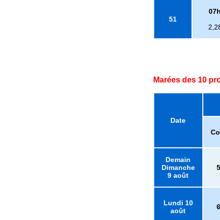
07
51
2,2
Marées des 10 pr
Date
Co
Demain
Dimanche
9 août
Lundi 10
août