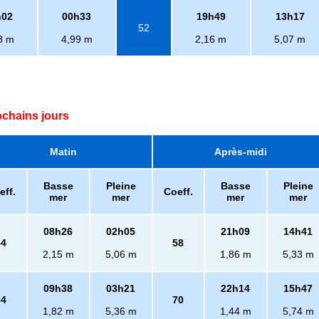
h02
00h33
19h49
13h17
52
8 m
4,99 m
2,16 m
5,07 m
ochains jours
Matin
Après-midi
Basse
Pleine
Basse
Pleine
eff.
Coeff.
mer
mer
mer
mer
08h26
02h05
21h09
14h41
54
58
2,15 m
5,06 m
1,86 m
5,33 m
09h38
03h21
22h14
15h47
64
70
1,82 m
5,36 m
1,44 m
5,74 m