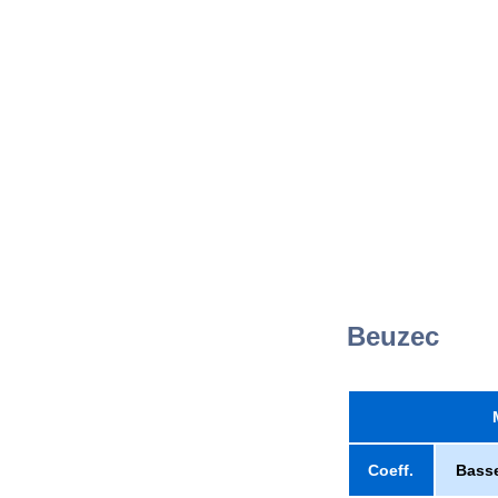
Beuzec
Coeff.
Bass