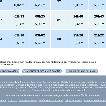
96
92
0,82 m
6,25 m
1,01 m
6,35 m
02h33
08h25
14h48
20h43
87
81
1,13 m
5,99 m
1,32 m
5,98 m
03h10
09h02
15h26
21h22
74
68
1,51 m
5,66 m
1,70 m
5,55 m
eine-mer, basse-mer, hauteur d'eau, coefficient) fournies par
Aviabag Météorem
pour le
 : DOUARNENEZ
é à titre indicatif, ne remplaçant pas les documents officiels. Les concepteurs déclinent toute
e utilisation. Données de marée (heure pleine-mer, basse-mer, hauteur d'eau, coefficient) fourn
arée Beuzec est gratuite et réservée à un usage strictement personnel. Les horaires de marée de
édités par l'équipe éditoriale de
https://www.horaire-maree.fr
Annuaire de marée – Almanach des marées – Agenda des marées – Table des marées
aster
-
Contact
-
Plan métro Paris
-
Marée dans le monde
-
Développement
-
Laboratoire d'Analy