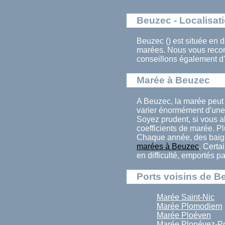
Beuzec - Localisat
Beuzec () est située en d
marées. Nous vous recom
conseillons également d'
Marée à Beuzec
A Beuzec, la marée peut
varier énormément d'une 
Soyez prudent, si vous al
coefficients de marée. Pl
Chaque année, des baign
marées à Beuzec
. Certa
en difficulté, emportés p
Ports voisins de B
Marée Saint-Nic
Marée Plomodiern
Marée Ploéven
Marée Plonévez-P