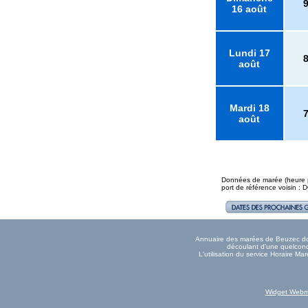
16 août
Lundi 17
août
Mardi 18
août
Données de marée (heure pl
port de référence voisin
Annuaire des marées de Beuzec donn
découlant d'une quelconqu
L'utilisation du service Horaire M
Widget Webm