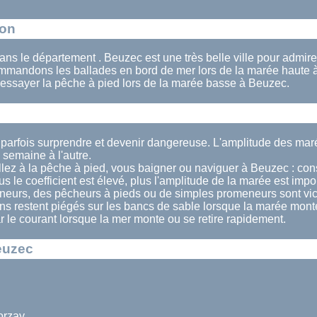
ion
ans le département . Beuzec est une très belle ville pour admire
mandons les ballades en bord de mer lors de la marée haute
essayer la pêche à pied lors de la marée basse à Beuzec.
 parfois surprendre et devenir dangereuse. L'amplitude des ma
semaine à l'autre.
lez à la pêche à pied, vous baigner ou naviguer à Beuzec : cons
us le coefficient est élevé, plus l'amplitude de la marée est impo
eurs, des pêcheurs à pieds ou de simples promeneurs sont vi
ins restent piégés sur les bancs de sable lorsque la marée monte
ar le courant lorsque la mer monte ou se retire rapidement.
euzec
orzay