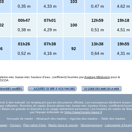
03
103
0,35 m
4,33 m
0,47 m
4,62 m
00h47
07h01
12h59
19h18
02
100
0,38 m
4,29 m
0,51 m
4,51 m
01h26
07h38
13h38
19h55
96
92
0,52 m
4,16 m
0,64 m
4,31 m
eine-mer, basse-mer, hauteur d'eau, coefficient) fournies par
Aviabag Météorem
pour le
 SOCOA
é à titre indicatif, ne remplaçant pas les documents officiels. Les concepteurs déclinent toute
e utilisation. Données de marée (heure pleine-mer, basse-mer, hauteur d'eau, coefficient) fourn
ée Bidart est gratuite et réservée à un usage strictement personnel. Les horaires de marée de Bida
par l'équipe éditoriale de
https://www.horaire-maree.fr
Annuaire de marée – Almanach des marées – Agenda des marées – Table des marées
aster
-
Contact
-
Plan métro Paris
-
Marée dans le monde
-
Développement
-
Laboratoire d'Analy