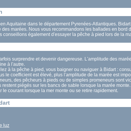
n
 en Aquitaine dans le département Pyrenées-Atlantiques. Bidart e
le des marées. Nous vous recommandons les ballades en bord d
s conseillons également d'essayer la pêche à pied lors de la ma
parfois surprendre et devenir dangereuse. L'amplitude des marée
e à l'autre.
lez à la pêche à pied, vous baigner ou naviguer à Bidart : consul
us le coefficient est élevé, plus l'amplitude de la marée est impo
eurs, des pêcheurs à pieds ou de simples promeneurs sont vi
s restent piégés sur les bancs de sable lorsque la marée monte.
ar le courant lorsque la mer monte ou se retire rapidement.
dart
e luz