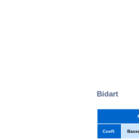
Bidart
Coeff.
Bass