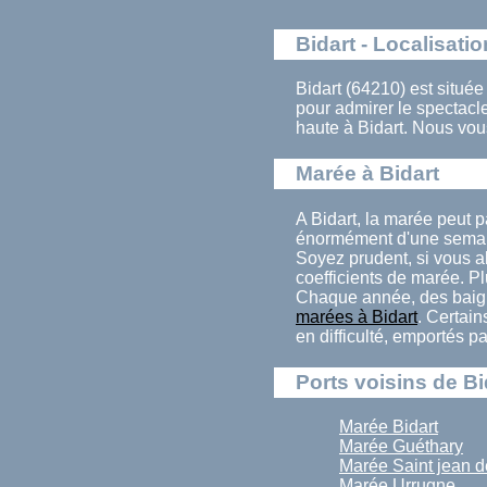
Bidart - Localisatio
Bidart (64210) est située
pour admirer le spectac
haute à Bidart. Nous vou
Marée à Bidart
A Bidart, la marée peut 
énormément d'une semain
Soyez prudent, si vous al
coefficients de marée. Pl
Chaque année, des baign
marées à Bidart
. Certain
en difficulté, emportés p
Ports voisins de Bi
Marée Bidart
Marée Guéthary
Marée Saint jean d
Marée Urrugne