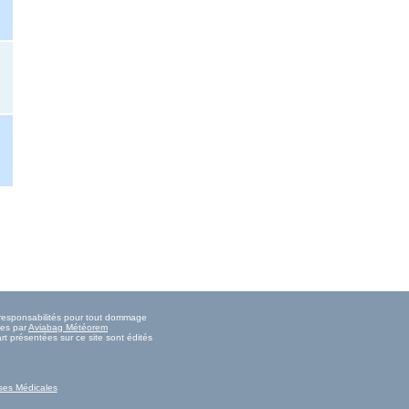
s responsabilités pour tout dommage
ies par
Aviabag Météorem
rt présentées sur ce site sont édités
ses Médicales