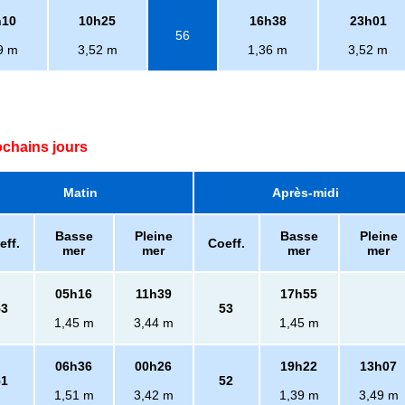
h10
10h25
16h38
23h01
56
9 m
3,52 m
1,36 m
3,52 m
ochains jours
Matin
Après-midi
Basse
Pleine
Basse
Pleine
eff.
Coeff.
mer
mer
mer
mer
05h16
11h39
17h55
53
53
1,45 m
3,44 m
1,45 m
06h36
00h26
19h22
13h07
51
52
1,51 m
3,42 m
1,39 m
3,49 m