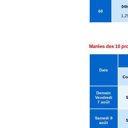
04
60
1,2
Marées des 10 pr
Date
Co
Demain
Vendredi
7 août
Samedi 8
août