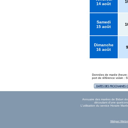
1
14 août
Samedi
1
15 août
Dimanche
16 août
Données de marée (heure pl
port de référence voisin :
Annuaire des marées de Bidart donn
découlant d'une quelconqu
L'utilisation du service Horaire Mar
Widget Webm