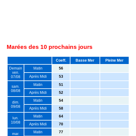
Marées des 10 prochains jours
Coeff.
Basse Mer
Pleine Mer
Demain
Matin
56
ven.
Après Midi
53
07/08
Matin
51
sam.
08/08
Après Midi
52
Matin
54
dim.
09/08
Après Midi
58
Matin
64
lun.
10/08
Après Midi
70
Matin
77
mar.