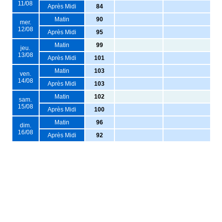
11/08
Après Midi
84
Matin
90
mer.
12/08
Après Midi
95
Matin
99
jeu.
13/08
Après Midi
101
Matin
103
ven.
14/08
Après Midi
103
Matin
102
sam.
15/08
Après Midi
100
Matin
96
dim.
16/08
Après Midi
92