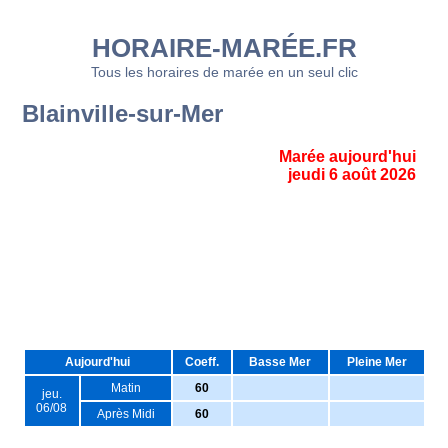
HORAIRE-MARÉE.FR
Tous les horaires de marée en un seul clic
Blainville-sur-Mer
Marée aujourd'hui
jeudi 6 août 2026
Aujourd'hui
Coeff.
Basse Mer
Pleine Mer
Matin
60
jeu.
06/08
Après Midi
60