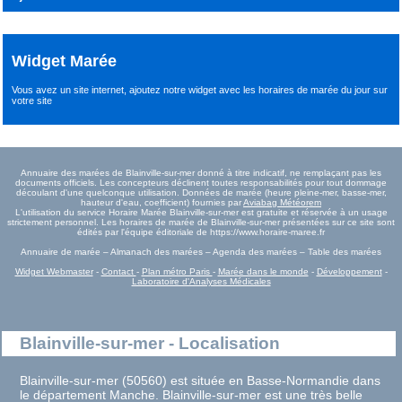
Widget Marée
Vous avez un site internet,
ajoutez notre widget avec les horaires de marée du jour
sur
votre site
Annuaire des marées de Blainville-sur-mer donné à titre indicatif, ne remplaçant pas les
documents officiels. Les concepteurs déclinent toutes responsabilités pour tout dommage
découlant d'une quelconque utilisation. Données de marée (heure pleine-mer, basse-mer,
hauteur d'eau, coefficient) fournies par
Aviabag Météorem
L'utilisation du service Horaire Marée Blainville-sur-mer est gratuite et réservée à un usage
strictement personnel. Les horaires de marée de Blainville-sur-mer présentées sur ce site sont
édités par l'équipe éditoriale de https://www.horaire-maree.fr
Annuaire de marée – Almanach des marées – Agenda des marées – Table des marées
Widget Webmaster
-
Contact
-
Plan métro Paris
-
Marée dans le monde
-
Développement
-
Laboratoire d'Analyses Médicales
Blainville-sur-mer - Localisation
Blainville-sur-mer (50560) est située en Basse-Normandie dans
le département Manche. Blainville-sur-mer est une très belle