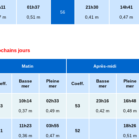
h11
01h37
21h30
14h41
56
7 m
0,51 m
0,41 m
0,47 m
ochains jours
Matin
Après-midi
Basse
Pleine
Basse
Pleine
eff.
Coeff.
mer
mer
mer
mer
10h14
02h33
23h16
16h48
53
53
0,37 m
0,49 m
0,42 m
0,48 m
11h23
03h55
18h26
51
52
0,36 m
0,47 m
0,51 m