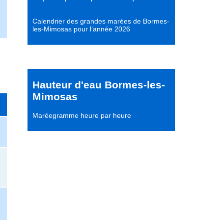
Calendrier des grandes marées de Bormes-
les-Mimosas pour l’année 2026
Hauteur d'eau Bormes-les-
Mimosas
Maréegramme heure par heure