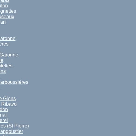
alas
ulon
gnettes
oseaux
jan
Garonne
ères
 Garonne
ne
lettes
ens
e
arboussières
l
e Giens
d Ribavd
udon
nal
erel
es (St Pierre)
Langoustier