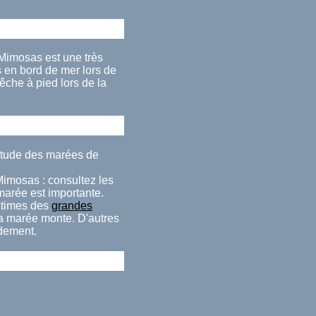
Mimosas est une très
 en bord de mer lors de
che à pied lors de la
itude des marées de
Mimosas : consultez les
 marée est importante.
ctimes des
grandes
la marée monte. D'autres
idement.