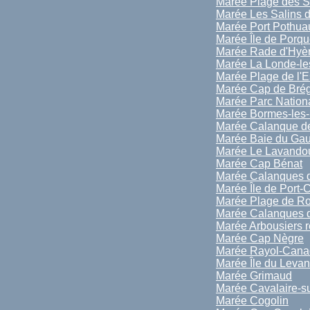
Marée Plage des S
Marée Les Salins 
Marée Port Pothua
Marée Île de Porqu
Marée Rade d'Hyè
Marée La Londe-le
Marée Plage de l'E
Marée Cap de Bré
Marée Parc Nationa
Marée Bormes-les
Marée Calanque de
Marée Baie du Ga
Marée Le Lavando
Marée Cap Bénat
Marée Calanques d
Marée Île de Port-
Marée Plage de Ro
Marée Calanques d
Marée Arbousiers 
Marée Cap Nègre
Marée Rayol-Canad
Marée Île du Levan
Marée Grimaud
Marée Cavalaire-s
Marée Cogolin