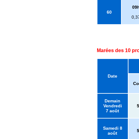
09
60
0,3
Marées des 10 pr
Date
Co
Demain
Vendredi
7 août
Samedi 8
août