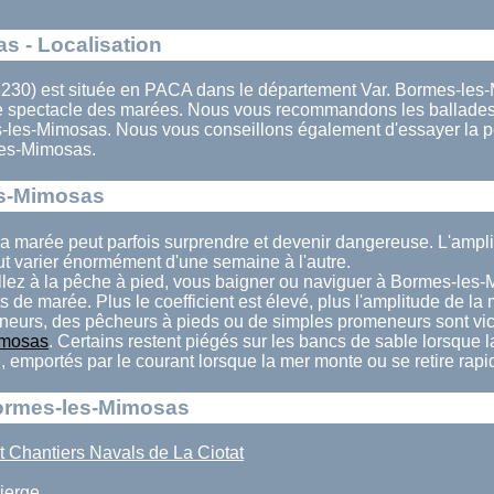
s - Localisation
30) est située en PACA dans le département Var. Bormes-les-
 le spectacle des marées. Nous vous recommandons les ballades
-les-Mimosas. Nous vous conseillons également d'essayer la pê
es-Mimosas.
es-Mimosas
a marée peut parfois surprendre et devenir dangereuse. L'ampl
 varier énormément d'une semaine à l'autre.
llez à la pêche à pied, vous baigner ou naviguer à Bormes-les-
ts de marée. Plus le coefficient est élevé, plus l'amplitude de la
eurs, des pêcheurs à pieds ou de simples promeneurs sont vi
imosas
. Certains restent piégés sur les bancs de sable lorsque 
té, emportés par le courant lorsque la mer monte ou se retire rap
Bormes-les-Mimosas
t Chantiers Navals de La Ciotat
ierge