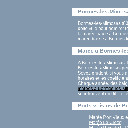
Bormes-les-Mimosa
Bormes-les-Mimosas (832
belle ville pour admirer
la marée haute à Bormes
marée basse à Bormes-l
Marée à Bormes-l
A Bormes-les-Mimosas, l
Bormes-les-Mimosas peut
Soyez prudent, si vous a
horaires et les coefficien
Chaque année, des baign
marées à Bormes-les-M
se retrouvent en difficul
Ports voisins de 
Marée Port Vieux e
Marée La Ciotat
Marée Baie de la V