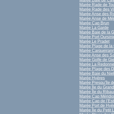
Marée Baie de Cav
Marée Rade de To
Marée Rade des Vi
Marée Anse des R
Marée Anse de Mé
Marée Cap Brun
Marée La Garde
Marée Baie de la 
Marée Port Oursini
Marée Le Pradet
Marée Plage de la
Marée Carqueiran
Marée Anse des Sa
Marée Golfe de Gi
Marée La Redonn
Marée Plage des D
Marée Baie du Nie
Marée Hyères
Marée Presqu'île d
Marée Íle du Gran
Marée Île du Riba
Marée Cap Méridio
Marée Cap de l'Est
Marée Port de Hyèr
Marée Île du Petit 