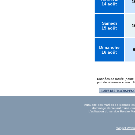
1
14 août
Samedi
1
15 août
Dimanche
16 août
Données de marée (heure pl
port de référence voisin :
Annuaire des marées de Bormes-les-Mi
dommage découlant d'une quelc
L'utilisation du service Horaire
Widget Webm