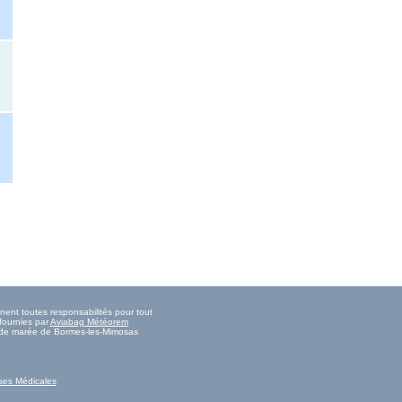
nent toutes responsabilités pour tout
fournies par
Aviabag Météorem
es de marée de Bormes-les-Mimosas
ses Médicales