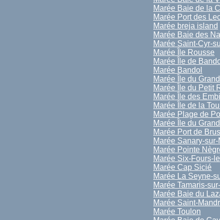
Marée Baie de la C
Marée Port des Le
Marée breja island
Marée Baie des Na
Marée Saint-Cyr-s
Marée Île Rousse
Marée Île de Bando
Marée Bandol
Marée Île du Gran
Marée Île du Petit
Marée Île des Emb
Marée Île de la To
Marée Plage de Por
Marée Île du Gran
Marée Port de Bru
Marée Sanary-sur-
Marée Pointe Nègr
Marée Six-Fours-l
Marée Cap Sicié
Marée La Seyne-su
Marée Tamaris-sur
Marée Baie du Laz
Marée Saint-Mandr
Marée Toulon