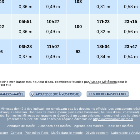
03
103
0,36 m
0,49 m
0,31 m
0,58 m
05h51
10h27
17h23
23h15
02
100
0,36 m
0,49 m
0,32 m
0,56 m
06h28
11h07
18h04
23h47
96
92
0,37 m
0,49 m
0,34 m
0,54 m
eine-mer, basse-mer, hauteur d'eau, coefficient) fournies par
Aviabag Météorem
pour le
 TOULON
mosas donné à titre indicatif, ne remplaçant pas les documents officiels. Les concepteurs décli
onque utilisation. Données de marée (heure pleine-mer, basse-mer, hauteur d'eau, coefficient) 
 Marée Bormes-les-Mimosas est gratuite et réservée à un usage strictement personnel. Les horair
présentées sur ce site sont édités par l'équipe éditoriale de
https://www.horaire-maree.fr
Annuaire de marée – Almanach des marées – Agenda des marées – Table des marées
aster
-
Contact
-
Plan métro Paris
-
Marée dans le monde
-
Développement
-
Laboratoire d'Analy