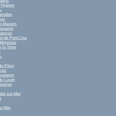
alins
d'Hyères
u
erolles
res
s-Maures
stagnol
gançon
l de Port-Cros
-Mimosas
 la Tripe
u
u
u Pilon
Cros
ssignol
u Layet
reserve
el-sur-Mer
t
ur-Mer