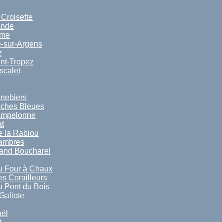
 Croisette
ande
ime
-sur-Argens
z
nt-Tropez
scalet
nebiers
oches Bleues
ampelonne
t
 la Rabiou
sambres
and Boucharel
u Four à Chaux
s Corailleurs
 Pont du Bois
Galiote
ël