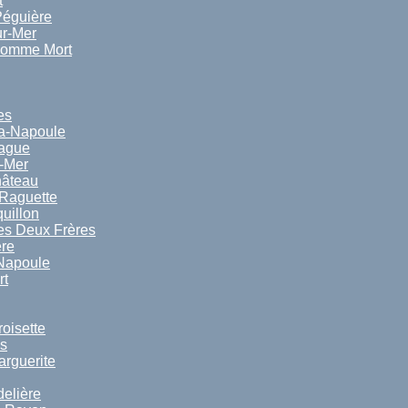
t
Péguière
ur-Mer
Homme Mort
es
a-Napoule
Rague
-Mer
hâteau
 Raguette
uillon
es Deux Frères
ère
 Napoule
rt
oisette
ns
arguerite
delière