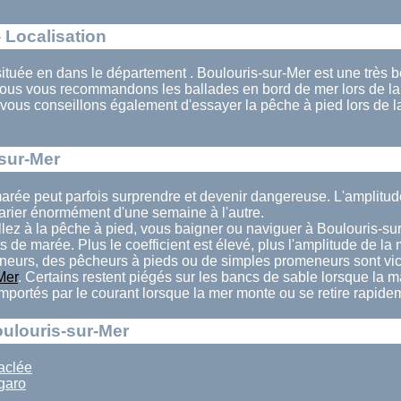
 Localisation
située en dans le département . Boulouris-sur-Mer est une très be
ous vous recommandons les ballades en bord de mer lors de la
vous conseillons également d'essayer la pêche à pied lors de 
sur-Mer
marée peut parfois surprendre et devenir dangereuse. L'amplitu
arier énormément d'une semaine à l'autre.
llez à la pêche à pied, vous baigner ou naviguer à Boulouris-sur
ts de marée. Plus le coefficient est élevé, plus l'amplitude de la
eurs, des pêcheurs à pieds ou de simples promeneurs sont vi
Mer
. Certains restent piégés sur les bancs de sable lorsque la 
 emportés par le courant lorsque la mer monte ou se retire rapide
oulouris-sur-Mer
aclée
garo