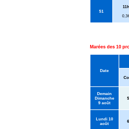
11
51
0,3
Marées des 10 pr
Date
Co
Demain
Dimanche
9 août
Lundi 10
août