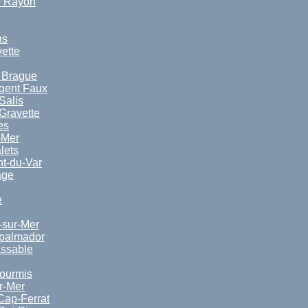
e Rayon
ns
vette
a Brague
rgent Faux
Salis
Gravette
es
-Mer
lets
nt-du-Var
age
e
-sur-Mer
spalmador
ssable
ourmis
r-Mer
Cap-Ferrat