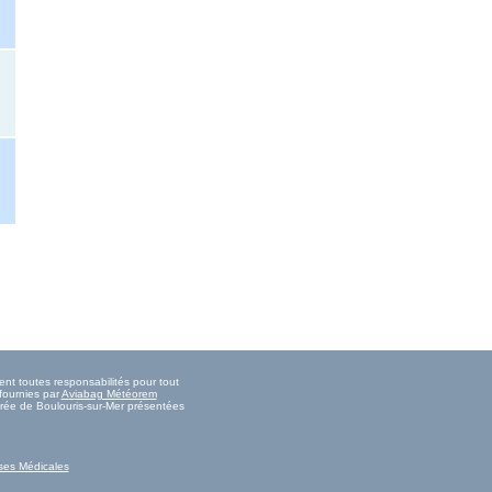
ent toutes responsabilités pour tout
fournies par
Aviabag Météorem
marée de Boulouris-sur-Mer présentées
ses Médicales