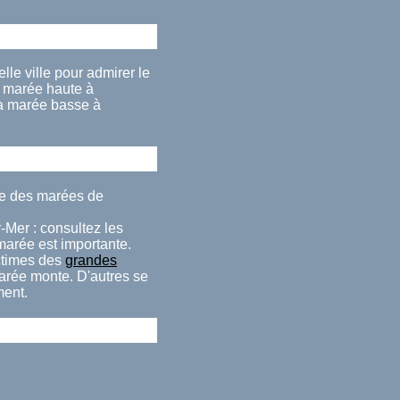
lle ville pour admirer le
 marée haute à
la marée basse à
de des marées de
-Mer : consultez les
 marée est importante.
ctimes des
grandes
marée monte. D'autres se
ment.