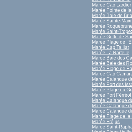
Marée Cap Lardier
Marée Pointe de la
Marée Baie de Bri
Marée Sainte-Max
Marée Roquebrune
Marée Saint-Trope
Marée Golfe de Sai
Marée Plage de l'E
Marée Cap Taillat
Marée La Nartelle
Marée Baie des Ca
Marée Baie des R
Marée Plage de P
Marée Cap Camara
Marée Calanque de
Marée Port des Is
Marée Plage du Gr
Marée Port Férréol
Marée Calanque d
Marée Calanque de
Marée Calanque du
Marée Plage de la 
Marée Fréjus
Marée Saint-Rapha