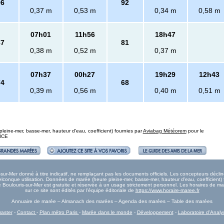
96
92
0,37 m
0,53 m
0,34 m
0,58 m
07h01
11h56
18h47
87
81
0,38 m
0,52 m
0,37 m
07h37
00h27
19h29
12h43
74
68
0,39 m
0,56 m
0,40 m
0,51 m
eine-mer, basse-mer, hauteur d'eau, coefficient) fournies par
Aviabag Météorem
pour le
NICE
r-Mer donné à titre indicatif, ne remplaçant pas les documents officiels. Les concepteurs déclin
onque utilisation. Données de marée (heure pleine-mer, basse-mer, hauteur d'eau, coefficient) 
ée Boulouris-sur-Mer est gratuite et réservée à un usage strictement personnel. Les horaires de 
sur ce site sont édités par l'équipe éditoriale de
https://www.horaire-maree.fr
Annuaire de marée – Almanach des marées – Agenda des marées – Table des marées
aster
-
Contact
-
Plan métro Paris
-
Marée dans le monde
-
Développement
-
Laboratoire d'Analy