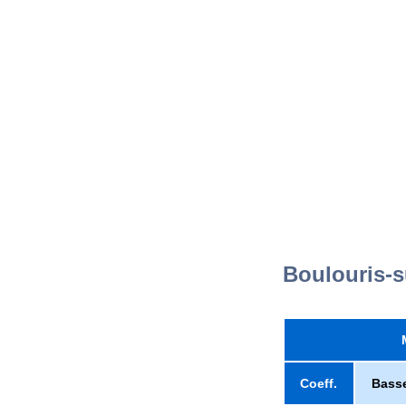
Boulouris-s
Coeff.
Bass