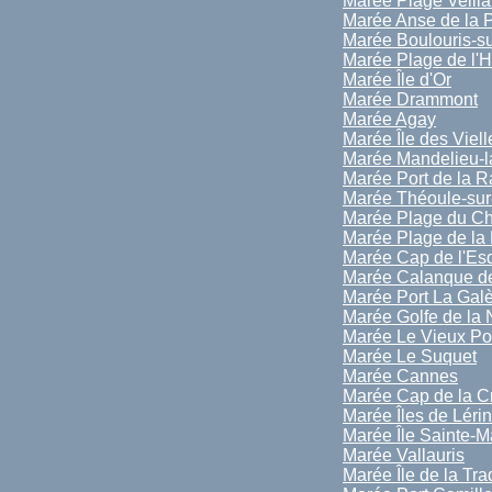
Marée Plage Veilla
Marée Anse de la 
Marée Boulouris-s
Marée Plage de l'
Marée Île d'Or
Marée Drammont
Marée Agay
Marée Île des Viell
Marée Mandelieu-l
Marée Port de la 
Marée Théoule-sur
Marée Plage du C
Marée Plage de la
Marée Cap de l'Esq
Marée Calanque d
Marée Port La Gal
Marée Golfe de la
Marée Le Vieux Po
Marée Le Suquet
Marée Cannes
Marée Cap de la Cr
Marée Îles de Léri
Marée Île Sainte-M
Marée Vallauris
Marée Île de la Tra