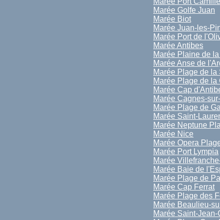
Marée Port Camill
Marée Golfe Juan
Marée Biot
Marée Juan-les-Pi
Marée Port de l'Oli
Marée Antibes
Marée Plaine de l
Marée Anse de l'A
Marée Plage de la 
Marée Plage de la 
Marée Cap d'Antib
Marée Cagnes-sur
Marée Plage de Ga
Marée Saint-Laure
Marée Neptune Pl
Marée Nice
Marée Opera Plag
Marée Port Lympia
Marée Villefranche
Marée Baie de l'E
Marée Plage de Pa
Marée Cap Ferrat
Marée Plage des F
Marée Beaulieu-su
Marée Saint-Jean-