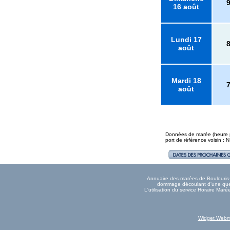
16 août
Lundi 17
août
Mardi 18
août
Données de marée (heure pl
port de référence voisin : 
Annuaire des marées de Boulouris-su
dommage découlant d'une quelc
L'utilisation du service Horaire Mar
Widget Webm