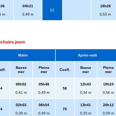
h36
04h21
18h26
52
6 m
0,49 m
0,53 m
ochains jours
Matin
Après-midi
Basse
Pleine
Basse
Pleine
eff.
Coeff.
mer
mer
mer
mer
00h52
05h48
12h43
19h24
54
58
0,41 m
0,49 m
0,34 m
0,56 m
02h03
06h54
13h41
20h12
64
70
0,39 m
0,49 m
0,33 m
0,59 m