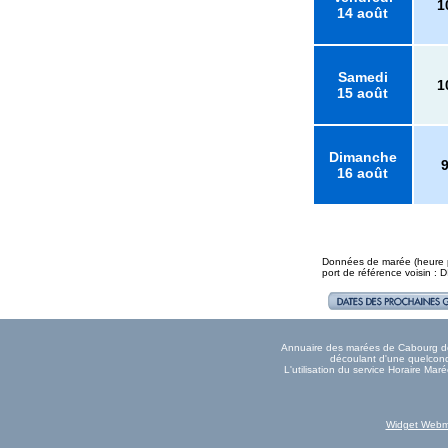
1
14 août
Samedi
1
15 août
Dimanche
16 août
Données de marée (heure pl
port de référence voisin 
Annuaire des marées de Cabourg donn
découlant d'une quelconqu
L'utilisation du service Horaire Ma
Widget Webm