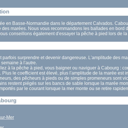
tion
uée en Basse-Normandie dans le département Calvados. Cabourg 
le des marées. Nous vous recommandons les ballades en bord d
ous conseillons également d'essayer la pêche à pied lors de l
t parfois surprendre et devenir dangereuse. L'amplitude des m
semaine à l'autre.
llez à la pêche à pied, vous baigner ou naviguer à Cabourg : con
. Plus le coefficient est élevé, plus l'amplitude de la marée est 
eurs, des pêcheurs à pieds ou de simples promeneurs sont vi
ains restent piégés sur les bancs de sable lorsque la marée mon
 emportés par le courant lorsque la mer monte ou se retire rapide
abourg
sur-Mer
er