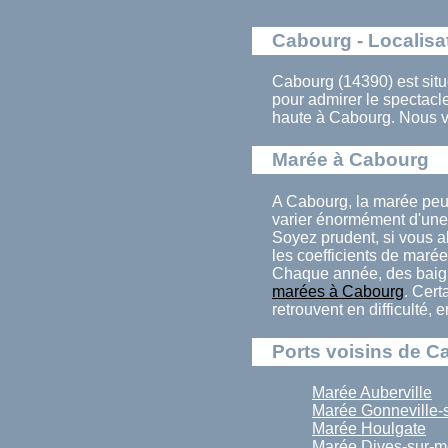
Cabourg - Localisa
Cabourg (14390) est sit
pour admirer le spectac
haute à Cabourg. Nous v
Marée à Cabourg
A Cabourg, la marée peu
varier énormément d'une 
Soyez prudent, si vous a
les coefficients de marée
Chaque année, des baign
marées à Cabourg
. Cert
retrouvent en difficulté,
Ports voisins de C
Marée Auberville
Marée Gonneville-
Marée Houlgate
Marée Dives-sur-m