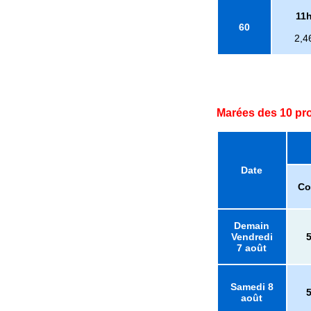
11
60
2,4
Marées des 10 pr
Date
Co
Demain
Vendredi
7 août
Samedi 8
août