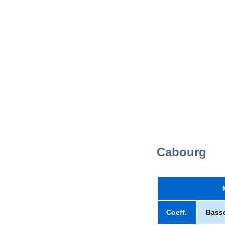
Cabourg
Coeff.
Bass