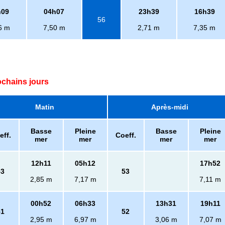
h09
04h07
23h39
16h39
56
6 m
7,50 m
2,71 m
7,35 m
ochains jours
Matin
Après-midi
Basse
Pleine
Basse
Pleine
eff.
Coeff.
mer
mer
mer
mer
12h11
05h12
17h52
53
53
2,85 m
7,17 m
7,11 m
00h52
06h33
13h31
19h11
51
52
2,95 m
6,97 m
3,06 m
7,07 m