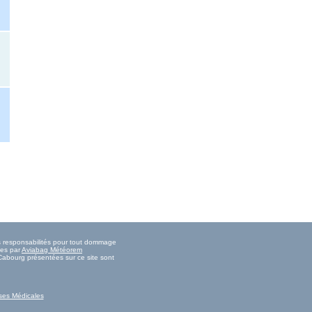
es responsabilités pour tout dommage
ies par
Aviabag Météorem
 Cabourg présentées sur ce site sont
ses Médicales