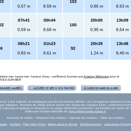
03
103
0,57 m
8,59 m
0,85 m
8,53 m
07h41
00h44
20h00
13h09
02
100
0,59 m
8,68 m
0,95 m
8,54 m
08h21
01h23
20h39
13h48
96
92
0,83 m
8,61 m
1,24 m
8,40 m
eine-mer, basse-mer, hauteur d'eau, coefficient) fournies par
Aviabag Météorem
pour le
: DIVES-SUR-MER
é à titre indicatif, ne remplaçant pas les documents officiels. Les concepteurs déclinent tout
e utilisation. Données de marée (heure pleine-mer, basse-mer, hauteur d'eau, coefficient) fourn
rée Cabourg est gratuite et réservée à un usage strictement personnel. Les horaires de marée de
édités par l'équipe éditoriale de
https://www.horaire-maree.fr
Annuaire de marée – Almanach des marées – Agenda des marées – Table des marées
aster
-
Contact
-
Plan métro Paris
-
Marée dans le monde
-
Développement
-
Laboratoire d'Analy