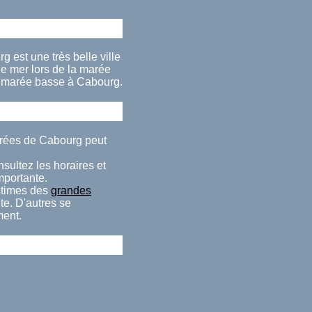
est une très belle ville
e mer lors de la marée
a marée basse à Cabourg.
arées de Cabourg peut
sultez les horaires et
importante.
ctimes des
grandes
te. D'autres se
ment.