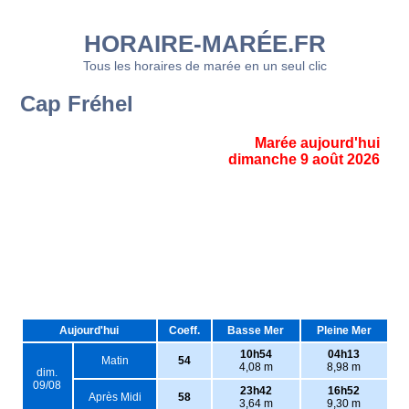
HORAIRE-MARÉE.FR
Tous les horaires de marée en un seul clic
Cap Fréhel
Marée aujourd'hui
dimanche 9 août 2026
Aujourd'hui
Coeff.
Basse Mer
Pleine Mer
10h54
04h13
Matin
54
4,08 m
8,98 m
dim.
09/08
23h42
16h52
Après Midi
58
3,64 m
9,30 m