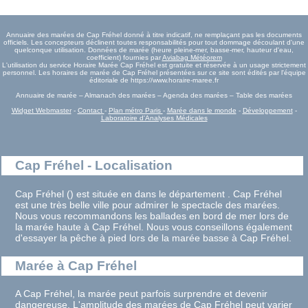
Annuaire des marées de Cap Fréhel donné à titre indicatif, ne remplaçant pas les documents
officiels. Les concepteurs déclinent toutes responsabilités pour tout dommage découlant d'une
quelconque utilisation. Données de marée (heure pleine-mer, basse-mer, hauteur d'eau,
coefficient) fournies par
Aviabag Météorem
L'utilisation du service Horaire Marée Cap Fréhel est gratuite et réservée à un usage strictement
personnel. Les horaires de marée de Cap Fréhel présentées sur ce site sont édités par l'équipe
éditoriale de https://www.horaire-maree.fr
Annuaire de marée – Almanach des marées – Agenda des marées – Table des marées
Widget Webmaster
-
Contact
-
Plan métro Paris
-
Marée dans le monde
-
Développement
-
Laboratoire d'Analyses Médicales
Cap Fréhel - Localisation
Cap Fréhel () est située en dans le département . Cap Fréhel
est une très belle ville pour admirer le spectacle des marées.
Nous vous recommandons les ballades en bord de mer lors de
la marée haute à Cap Fréhel. Nous vous conseillons également
d'essayer la pêche à pied lors de la marée basse à Cap Fréhel.
Marée à Cap Fréhel
A Cap Fréhel, la marée peut parfois surprendre et devenir
dangereuse. L'amplitude des marées de Cap Fréhel peut varier