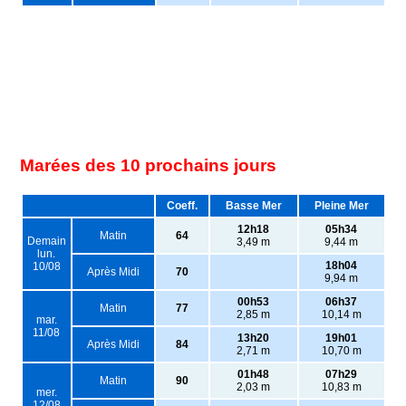
Marées des 10 prochains jours
Coeff.
Basse Mer
Pleine Mer
12h18
05h34
Matin
64
Demain
3,49 m
9,44 m
lun.
18h04
10/08
Après Midi
70
9,94 m
00h53
06h37
Matin
77
2,85 m
10,14 m
mar.
11/08
13h20
19h01
Après Midi
84
2,71 m
10,70 m
01h48
07h29
Matin
90
2,03 m
10,83 m
mer.
12/08