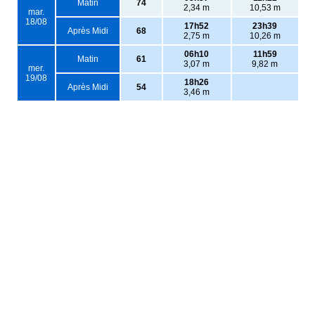
Matin
74
2,34 m
10,53 m
mar.
18/08
17h52
23h39
Après Midi
68
2,75 m
10,26 m
06h10
11h59
Matin
61
3,07 m
9,82 m
mer.
19/08
18h26
Après Midi
54
3,46 m