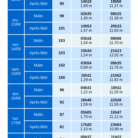
14h10
19h50
Après Midi
95
1,99 m
11,37 m
02h35
08h15
Matin
99
1,40 m
11,38 m
jeu.
13/08
14h53
20h33
Après Midi
101
1,47 m
11,83 m
03h16
08h56
Matin
103
1,04 m
11,70 m
ven.
14/08
15h34
21h13
Après Midi
103
1,24 m
12,02 m
03h54
09h35
Matin
102
0,99 m
11,76 m
sam.
15/08
16h11
21h52
Après Midi
100
1,29 m
11,92 m
04h31
10h11
Matin
96
1,22 m
11,55 m
dim.
16/08
16h46
22h28
Après Midi
92
1,59 m
11,56 m
05h05
10h47
Matin
87
1,70 m
11,12 m
lun.
17/08
17h20
23h04
Après Midi
81
2,10 m
10,99 m
05h37
11h22