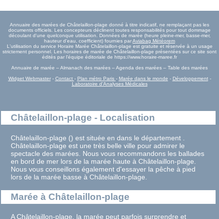
Annuaire des marées de Châtelaillon-plage donné à titre indicatif, ne remplaçant pas les
documents officiels. Les concepteurs déclinent toutes responsabilités pour tout dommage
découlant d'une quelconque utilisation. Données de marée (heure pleine-mer, basse-mer,
hauteur d'eau, coefficient) fournies par
Aviabag Météorem
L'utilisation du service Horaire Marée Châtelaillon-plage est gratuite et réservée à un usage
strictement personnel. Les horaires de marée de Châtelaillon-plage présentées sur ce site sont
édités par l'équipe éditoriale de https://www.horaire-maree.fr
Annuaire de marée – Almanach des marées – Agenda des marées – Table des marées
Widget Webmaster
-
Contact
-
Plan métro Paris
-
Marée dans le monde
-
Développement
-
Laboratoire d'Analyses Médicales
Châtelaillon-plage - Localisation
Châtelaillon-plage () est située en dans le département .
Châtelaillon-plage est une très belle ville pour admirer le
spectacle des marées. Nous vous recommandons les ballades
en bord de mer lors de la marée haute à Châtelaillon-plage.
Nous vous conseillons également d'essayer la pêche à pied
lors de la marée basse à Châtelaillon-plage.
Marée à Châtelaillon-plage
A Châtelaillon-plage, la marée peut parfois surprendre et