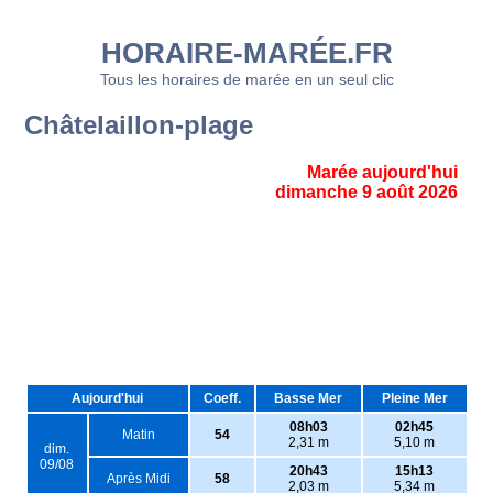
HORAIRE-MARÉE.FR
Tous les horaires de marée en un seul clic
Châtelaillon-plage
Marée aujourd'hui
dimanche 9 août 2026
Aujourd'hui
Coeff.
Basse Mer
Pleine Mer
08h03
02h45
Matin
54
2,31 m
5,10 m
dim.
09/08
20h43
15h13
Après Midi
58
2,03 m
5,34 m