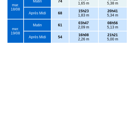
Matin
74
1,65 m
5,38 m
mar.
18/08
15h23
20h41
Après Midi
68
1,83 m
5,34 m
03h47
08h56
Matin
61
2,09 m
5,13 m
mer.
19/08
16h08
21h21
Après Midi
54
2,26 m
5,00 m