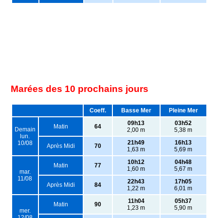
Marées des 10 prochains jours
Coeff.
Basse Mer
Pleine Mer
09h13
03h52
Matin
64
Demain
2,00 m
5,38 m
lun.
21h49
16h13
10/08
Après Midi
70
1,63 m
5,69 m
10h12
04h48
Matin
77
1,60 m
5,67 m
mar.
11/08
22h43
17h05
Après Midi
84
1,22 m
6,01 m
11h04
05h37
Matin
90
1,23 m
5,90 m
mer.
12/08