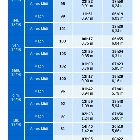
23h32
17h50
Après Midi
95
0,91 m
6,24 m
11h51
06h19
Matin
99
0,97 m
6,03 m
jeu.
13/08
18h30
Après Midi
101
6,34 m
00h17
06h55
Matin
103
0,75 m
6,04 m
ven.
14/08
12h35
19h04
Après Midi
103
0,85 m
6,31 m
01h00
07h23
Matin
102
0,76 m
5,95 m
sam.
15/08
13h17
19h29
Après Midi
100
0,90 m
6,16 m
01h42
07h41
Matin
96
0,94 m
5,79 m
dim.
16/08
13h59
19h48
Après Midi
92
1,09 m
5,94 m
02h23
07h56
Matin
87
1,24 m
5,60 m
lun.
17/08
14h40
20h10
Après Midi
81
1,42 m
5,66 m
03h05
08h22