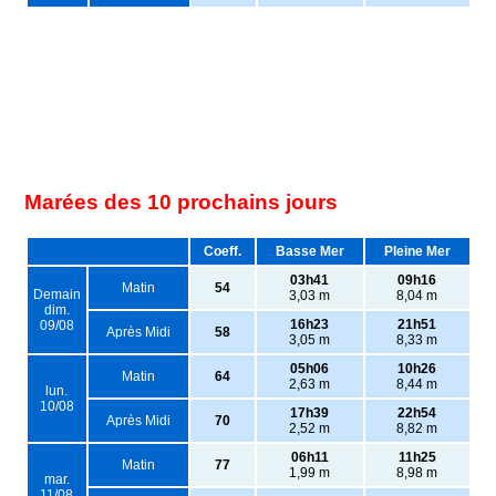
Marées des 10 prochains jours
Coeff.
Basse Mer
Pleine Mer
03h41
09h16
Matin
54
Demain
3,03 m
8,04 m
dim.
16h23
21h51
09/08
Après Midi
58
3,05 m
8,33 m
05h06
10h26
Matin
64
2,63 m
8,44 m
lun.
10/08
17h39
22h54
Après Midi
70
2,52 m
8,82 m
06h11
11h25
Matin
77
1,99 m
8,98 m
mar.
11/08