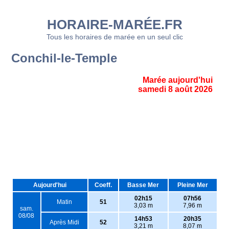
HORAIRE-MARÉE.FR
Tous les horaires de marée en un seul clic
Conchil-le-Temple
Marée aujourd'hui
samedi 8 août 2026
Aujourd'hui
Coeff.
Basse Mer
Pleine Mer
02h15
07h56
Matin
51
3,03 m
7,96 m
sam.
08/08
14h53
20h35
Après Midi
52
3,21 m
8,07 m