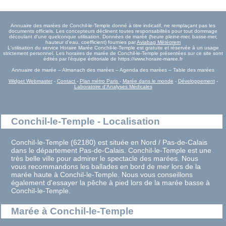
Annuaire des marées de Conchil-le-Temple donné à titre indicatif, ne remplaçant pas les
documents officiels. Les concepteurs déclinent toutes responsabilités pour tout dommage
découlant d'une quelconque utilisation. Données de marée (heure pleine-mer, basse-mer,
hauteur d'eau, coefficient) fournies par
Aviabag Météorem
L'utilisation du service Horaire Marée Conchil-le-Temple est gratuite et réservée à un usage
strictement personnel. Les horaires de marée de Conchil-le-Temple présentées sur ce site sont
édités par l'équipe éditoriale de https://www.horaire-maree.fr
Annuaire de marée – Almanach des marées – Agenda des marées – Table des marées
Widget Webmaster
-
Contact
-
Plan métro Paris
-
Marée dans le monde
-
Développement
-
Laboratoire d'Analyses Médicales
Conchil-le-Temple - Localisation
Conchil-le-Temple (62180) est située en Nord / Pas-de-Calais
dans le département Pas-de-Calais. Conchil-le-Temple est une
très belle ville pour admirer le spectacle des marées. Nous
vous recommandons les ballades en bord de mer lors de la
marée haute à Conchil-le-Temple. Nous vous conseillons
également d'essayer la pêche à pied lors de la marée basse à
Conchil-le-Temple.
Marée à Conchil-le-Temple