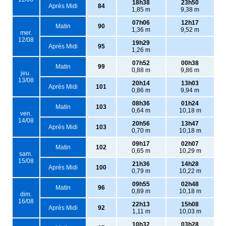
18h38
23h50
Après Midi
84
1,85 m
9,38 m
07h06
12h17
Matin
90
1,36 m
9,52 m
mer.
12/08
19h29
Après Midi
95
1,26 m
07h52
00h38
Matin
99
0,88 m
9,86 m
jeu.
13/08
20h14
13h03
Après Midi
101
0,86 m
9,94 m
08h36
01h24
Matin
103
0,64 m
10,18 m
ven.
14/08
20h56
13h47
Après Midi
103
0,70 m
10,18 m
09h17
02h07
Matin
102
0,65 m
10,29 m
sam.
15/08
21h36
14h28
Après Midi
100
0,79 m
10,22 m
09h55
02h48
Matin
96
0,89 m
10,18 m
dim.
16/08
22h13
15h08
Après Midi
92
1,11 m
10,03 m
10h32
03h28