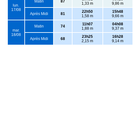
Matin
87
1,33 m
9,86 m
lun.
17/08
22h50
15h48
Après Midi
81
1,58 m
9,66 m
11h07
04h08
Matin
74
1,88 m
9,37 m
mar.
18/08
23h25
16h28
Après Midi
68
2,15 m
9,14 m