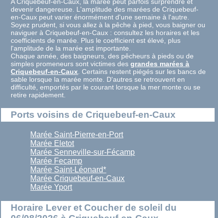
A Criquebeuf-en-Caux, la marée peut parfois surprendre et
devenir dangereuse. L'amplitude des marées de Criquebeuf-
en-Caux peut varier énormément d'une semaine à l'autre.
Soyez prudent, si vous allez à la pêche à pied, vous baigner ou
naviguer à Criquebeuf-en-Caux : consultez les horaires et les
coefficients de marée. Plus le coefficient est élevé, plus
l'amplitude de la marée est importante.
Chaque année, des baigneurs, des pêcheurs à pieds ou de
simples promeneurs sont victimes des
grandes marées à
Criquebeuf-en-Caux
. Certains restent piégés sur les bancs de
sable lorsque la marée monte. D'autres se retrouvent en
difficulté, emportés par le courant lorsque la mer monte ou se
retire rapidement.
Ports voisins de Criquebeuf-en-Caux
Marée Saint-Pierre-en-Port
Marée Eletot
Marée Senneville-sur-Fécamp
Marée Fecamp
Marée Saint-Léonard*
Marée Criquebeuf-en-Caux
Marée Yport
Horaire Lever et Coucher de soleil du