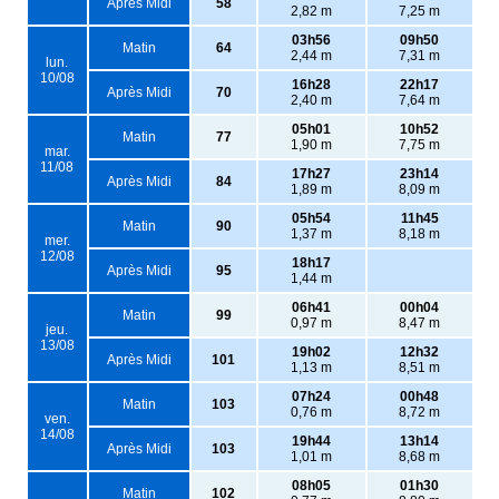
Après Midi
58
2,82 m
7,25 m
03h56
09h50
Matin
64
2,44 m
7,31 m
lun.
10/08
16h28
22h17
Après Midi
70
2,40 m
7,64 m
05h01
10h52
Matin
77
1,90 m
7,75 m
mar.
11/08
17h27
23h14
Après Midi
84
1,89 m
8,09 m
05h54
11h45
Matin
90
1,37 m
8,18 m
mer.
12/08
18h17
Après Midi
95
1,44 m
06h41
00h04
Matin
99
0,97 m
8,47 m
jeu.
13/08
19h02
12h32
Après Midi
101
1,13 m
8,51 m
07h24
00h48
Matin
103
0,76 m
8,72 m
ven.
14/08
19h44
13h14
Après Midi
103
1,01 m
8,68 m
08h05
01h30
Matin
102