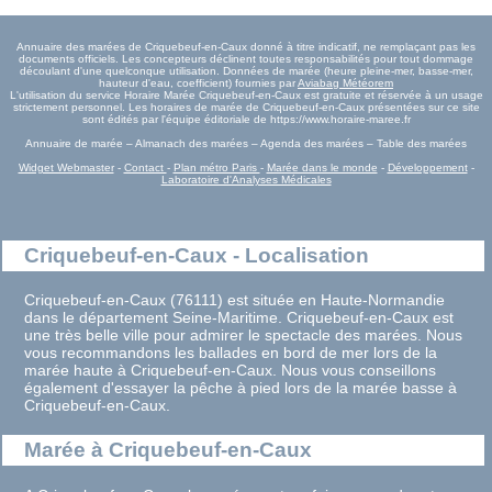
Annuaire des marées de Criquebeuf-en-Caux donné à titre indicatif, ne remplaçant pas les
documents officiels. Les concepteurs déclinent toutes responsabilités pour tout dommage
découlant d'une quelconque utilisation. Données de marée (heure pleine-mer, basse-mer,
hauteur d'eau, coefficient) fournies par
Aviabag Météorem
L'utilisation du service Horaire Marée Criquebeuf-en-Caux est gratuite et réservée à un usage
strictement personnel. Les horaires de marée de Criquebeuf-en-Caux présentées sur ce site
sont édités par l'équipe éditoriale de https://www.horaire-maree.fr
Annuaire de marée – Almanach des marées – Agenda des marées – Table des marées
Widget Webmaster
-
Contact
-
Plan métro Paris
-
Marée dans le monde
-
Développement
-
Laboratoire d'Analyses Médicales
Criquebeuf-en-Caux - Localisation
Criquebeuf-en-Caux (76111) est située en Haute-Normandie
dans le département Seine-Maritime. Criquebeuf-en-Caux est
une très belle ville pour admirer le spectacle des marées. Nous
vous recommandons les ballades en bord de mer lors de la
marée haute à Criquebeuf-en-Caux. Nous vous conseillons
également d'essayer la pêche à pied lors de la marée basse à
Criquebeuf-en-Caux.
Marée à Criquebeuf-en-Caux