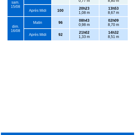
0,77 m
8,80 m
sam.
15/08
20h23
13h53
Après Midi
100
1,08 m
8,67 m
08h43
02h09
Matin
96
0,98 m
8,70 m
dim.
16/08
21h02
14h32
Après Midi
92
1,33 m
8,51 m