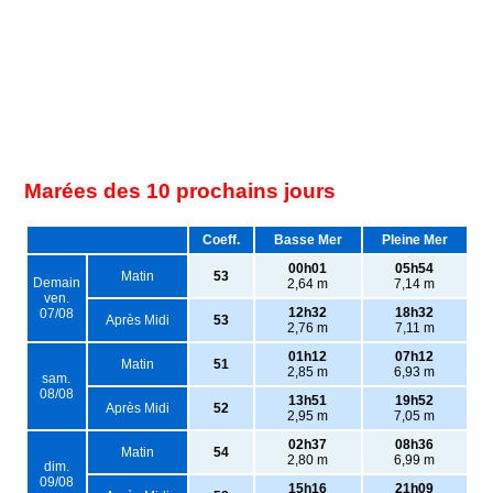
Marées des 10 prochains jours
Coeff.
Basse Mer
Pleine Mer
00h01
05h54
Matin
53
Demain
2,64 m
7,14 m
ven.
12h32
18h32
07/08
Après Midi
53
2,76 m
7,11 m
01h12
07h12
Matin
51
2,85 m
6,93 m
sam.
08/08
13h51
19h52
Après Midi
52
2,95 m
7,05 m
02h37
08h36
Matin
54
2,80 m
6,99 m
dim.
09/08
15h16
21h09