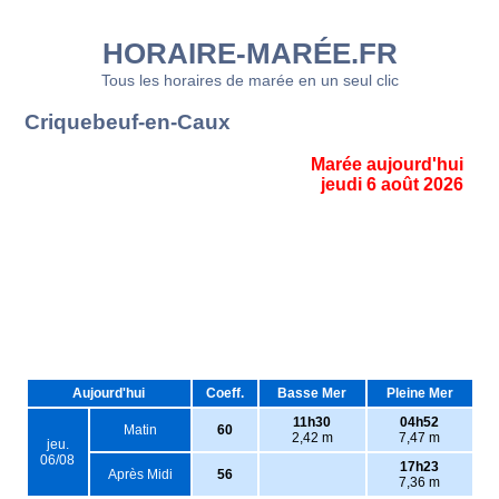
HORAIRE-MARÉE.FR
Tous les horaires de marée en un seul clic
Criquebeuf-en-Caux
Marée aujourd'hui
jeudi 6 août 2026
Aujourd'hui
Coeff.
Basse Mer
Pleine Mer
11h30
04h52
Matin
60
2,42 m
7,47 m
jeu.
06/08
17h23
Après Midi
56
7,36 m