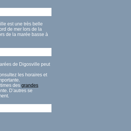
le est une très belle
rd de mer lors de la
ors de la marée basse à
arées de Digosville peut
onsultez les horaires et
importante.
ctimes des
grandes
nte. D'autres se
ment.