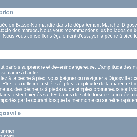
ation
ituée en Basse-Normandie dans le département Manche. Digosvil
ectacle des marées. Nous vous recommandons les ballades en bo
. Nous vous conseillons également d'essayer la pêche à pied l
eut parfois surprendre et devenir dangereuse. L'amplitude des m
semaine à l'autre.
lez à la pêche à pied, vous baigner ou naviguer à Digosville : c
. Plus le coefficient est élevé, plus l'amplitude de la marée est 
eurs, des pêcheurs à pieds ou de simples promeneurs sont vi
rtains restent piégés sur les bancs de sable lorsque la marée mo
 emportés par le courant lorsque la mer monte ou se retire rapide
gosville
ur-mer
n-saire