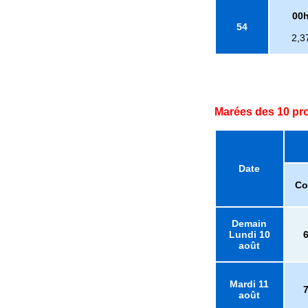
00
54
2,3
Marées des 10 pr
Date
Co
Demain
Lundi 10
août
Mardi 11
août