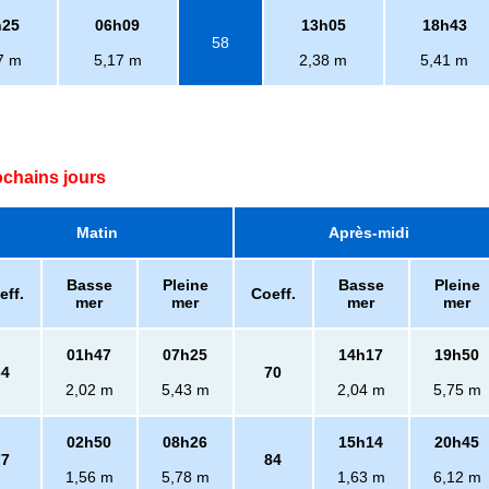
h25
06h09
13h05
18h43
58
7 m
5,17 m
2,38 m
5,41 m
ochains jours
Matin
Après-midi
Basse
Pleine
Basse
Pleine
eff.
Coeff.
mer
mer
mer
mer
01h47
07h25
14h17
19h50
64
70
2,02 m
5,43 m
2,04 m
5,75 m
02h50
08h26
15h14
20h45
77
84
1,56 m
5,78 m
1,63 m
6,12 m