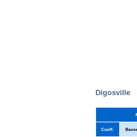
Digosville
Coeff.
Bass