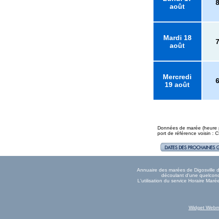
août
Mardi 18
août
Mercredi
19 août
Données de marée (heure pl
port de référence voisin
Annuaire des marées de Digosville do
découlant d'une quelconqu
L'utilisation du service Horaire Mar
Widget Webm