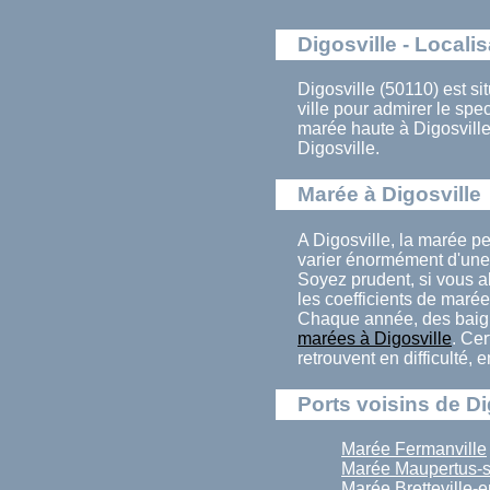
Digosville - Localis
Digosville (50110) est s
ville pour admirer le sp
marée haute à Digosville
Digosville.
Marée à Digosville
A Digosville, la marée p
varier énormément d'une 
Soyez prudent, si vous al
les coefficients de marée
Chaque année, des baign
marées à Digosville
. Ce
retrouvent en difficulté,
Ports voisins de Di
Marée Fermanville
Marée Maupertus-s
Marée Bretteville-e