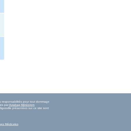
tes responsabilités pour tout dommage
ies par
Aviabag Météorem
igosville présentées sur ce site sont
ses Médicales