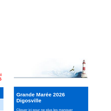
i
6
Grande Marée 2026
Digosville
Cliquer ici pour ne plus les manquer