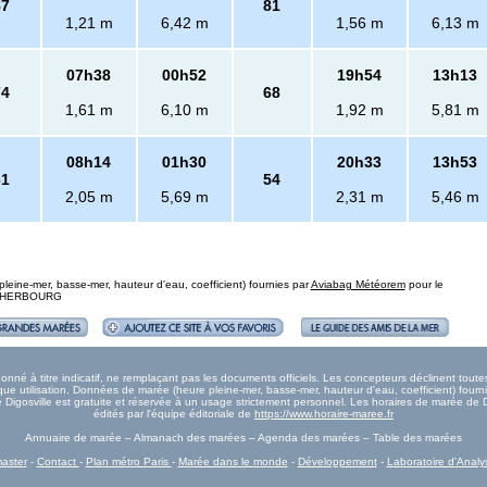
87
81
1,21 m
6,42 m
1,56 m
6,13 m
07h38
00h52
19h54
13h13
74
68
1,61 m
6,10 m
1,92 m
5,81 m
08h14
01h30
20h33
13h53
61
54
2,05 m
5,69 m
2,31 m
5,46 m
eine-mer, basse-mer, hauteur d'eau, coefficient) fournies par
Aviabag Météorem
pour le
 : CHERBOURG
nné à titre indicatif, ne remplaçant pas les documents officiels. Les concepteurs déclinent tou
e utilisation. Données de marée (heure pleine-mer, basse-mer, hauteur d'eau, coefficient) fourn
ée Digosville est gratuite et réservée à un usage strictement personnel. Les horaires de marée de D
édités par l'équipe éditoriale de
https://www.horaire-maree.fr
Annuaire de marée – Almanach des marées – Agenda des marées – Table des marées
aster
-
Contact
-
Plan métro Paris
-
Marée dans le monde
-
Développement
-
Laboratoire d'Analy